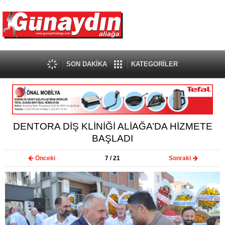
SON DAKİKA
KATEGORİLER
DENTORA DİŞ KLİNİĞİ ALİAĞA’DA HİZMETE
BAŞLADI
Önceki
7
/ 21
Sonraki