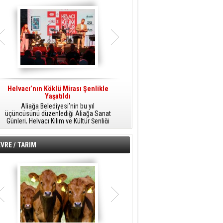
Helvacı’nın Köklü Mirası Şenlikle
Helvacı’da Kültür, Sanat Ve Müzik
A
Yaşatıldı
Şöleni
Aliağa Belediyesi’nin bu yıl
Aliağa Belediyesi tarafından
üçüncüsünü düzenlediği Aliağa Sanat
düzenlenen Aliağa Sanat Günleri, 25
Günleri, Helvacı Kilim ve Kültür Şenliği
Temmuz Cumartesi günü Helvacı’da
ile Helvacı’da renkli bir güne sahne
birbirinden renkli etkinliklerle devam
A
oldu.
edecek.
VRE / TARIM
o