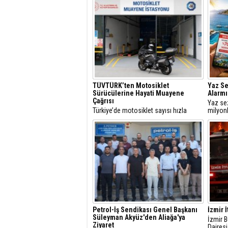
TÜVTÜRK’ten Motosiklet
Yaz S
Sürücülerine Hayati Muayene
Alarmı
Çağrısı
Yaz se
Türkiye’de motosiklet sayısı hızla
milyonl
artarken, trafikteki payı yüzde 21’i aşan
interne
bu araçlarda düzenli teknik kontrollerin
rezerva
önemi de giderek artıyor.
hızla ar
Petrol-İş Sendikası Genel Başkanı
İzmir İ
Süleyman Akyüz'den Aliağa'ya
İzmir B
Ziyaret
Dairesi