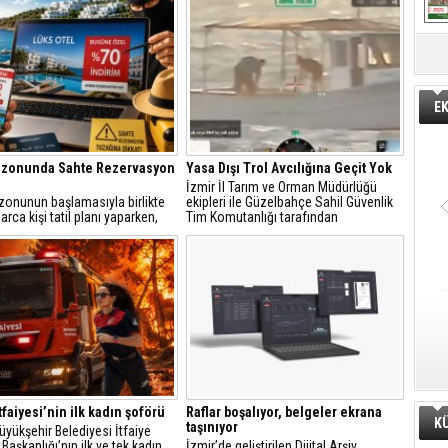
E
ezonunda Sahte Rezervasyon
Yasa Dışı Trol Avcılığına Geçit Yok
İzmir İl Tarım ve Orman Müdürlüğü
zonunun başlamasıyla birlikte
ekipleri ile Güzelbahçe Sahil Güvenlik
arca kişi tatil planı yaparken,
Tim Komutanlığı tarafından
t üzerinden yapılan
gerçekleştirilen ortak denetimlerde,
syonlarda sahtecilik vakaları da
Urla ilçesi açıklarında trol avcılığına
tıyor.
kapalı sahada yasa dışı trol avcılığı
yapan bir balıkçı teknesi tespit edildi.
tfaiyesi’nin ilk kadın şoförü
Raflar boşalıyor, belgeler ekrana
K
taşınıyor
üyükşehir Belediyesi İtfaiye
 Başkanlığı’nın ilk ve tek kadın
İzmir’de geliştirilen Dijital Arşiv