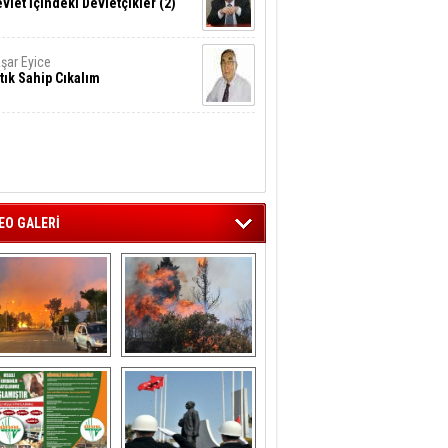
vlet İçindeki Devletçikler (2)
şar Eyice
tık Sahip Cıkalım
EO GALERİ
liağa ‘da  otluk 
Aliağa'nın Ciğerleri 
alanda çıkan 
Yandı
yangın evlere 
sıçramadan 
söndürüldü