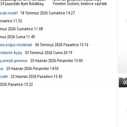
 24 yaşındaki Ayet Kütükbaş,
Yönetim Sistemi, binlerce sayfalık
a ağırlıktaki itfaiye araçlarıyla
fiziksel evrakı elektronik ortama
 ve kurtarma operasyonlarına
aktarıyor. Belediye iştiraklerinde
lacak model
18 Temmuz 2026 Cumartesi 14:27
r.
başlayan uygulamanın kamu
kurumlarına yayılması hedefleniyor.
martesi 11:32
muz 2026 Cumartesi 11:08
muz 2026 Cuma 11:49
nına yoğun müdahale
06 Temmuz 2026 Pazartesi 15:16
örkemli Açılış
03 Temmuz 2026 Cuma 20:19
ş enerjili güvence
25 Haziran 2026 Perşembe 15:00
lar
25 Haziran 2026 Perşembe 14:50
ksattı
22 Haziran 2026 Pazartesi 15:42
ÇE
2026 Pazartesi 15:22