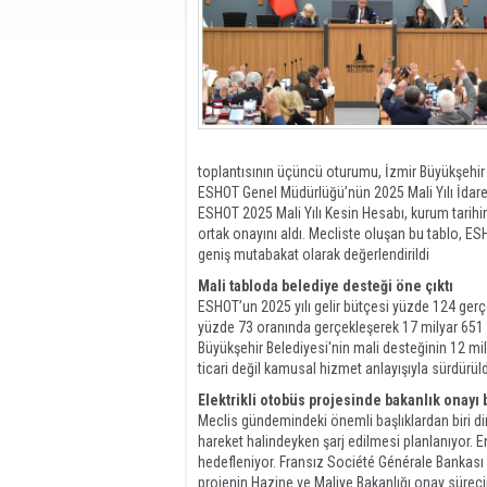
toplantısının üçüncü oturumu, İzmir Büyükşehir 
ESHOT Genel Müdürlüğü’nün 2025 Mali Yılı İdare K
ESHOT 2025 Mali Yılı Kesin Hesabı, kurum tarihin
ortak onayını aldı. Mecliste oluşan bu tablo, ES
geniş mutabakat olarak değerlendirildi
Mali tabloda belediye desteği öne çıktı
ESHOT’un 2025 yılı gelir bütçesi yüzde 124 gerç
yüzde 73 oranında gerçekleşerek 17 milyar 651 m
Büyükşehir Belediyesi'nin mali desteğinin 12 mi
ticari değil kamusal hizmet anlayışıyla sürdürü
Elektrikli otobüs projesinde bakanlık onayı
Meclis gündemindeki önemli başlıklardan biri di
hareket halindeyken şarj edilmesi planlanıyor. E
hedefleniyor. Fransız Société Générale Bankası 
projenin Hazine ve Maliye Bakanlığı onay sürec