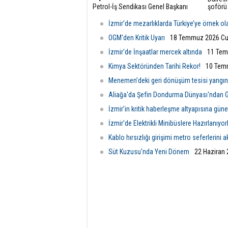
Petrol-İş Sendikası Genel Başkanı
şoförü
Süleyman Akyüz, Petrol-İş Sendikası
tonlarc
Aliağa Şubesi'ni ziyaret etti.
yangın
İzmir’de mezarlıklarda Türkiye’ye örnek o
koşuyo
OGM'den Kritik Uyarı
18 Temmuz 2026 Cu
İzmir'de İnşaatlar mercek altında
11 Tem
Kimya Sektöründen Tarihi Rekor!
10 Tem
Menemen’deki geri dönüşüm tesisi yangı
Aliağa'da Şefin Dondurma Dünyası'ndan G
İzmir’in kritik haberleşme altyapısına güne
İzmir’de Elektrikli Minibüslere Hazırlanıyor
Kablo hırsızlığı girişimi metro seferlerini a
Süt Kuzusu'nda Yeni Dönem
22 Haziran 