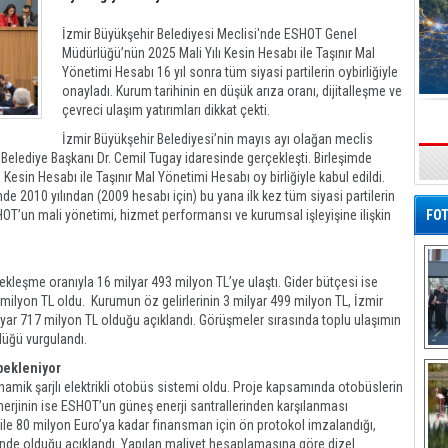
İzmir Büyükşehir Belediyesi Meclisi'nde ESHOT Genel
Müdürlüğü’nün 2025 Mali Yılı Kesin Hesabı ile Taşınır Mal
Yönetimi Hesabı 16 yıl sonra tüm siyasi partilerin oybirliğiyle
onayladı. Kurum tarihinin en düşük arıza oranı, dijitalleşme ve
çevreci ulaşım yatırımları dikkat çekti.
İzmir Büyükşehir Belediyesi’nin mayıs ayı olağan meclis
Belediye Başkanı Dr. Cemil Tugay idaresinde gerçekleşti. Birleşimde
s
esin Hesabı ile Taşınır Mal Yönetimi Hesabı oy birliğiyle kabul edildi.
de 2010 yılından (2009 hesabı için) bu yana ilk kez tüm siyasi partilerin
HOT’un mali yönetimi, hizmet performansı ve kurumsal işleyişine ilişkin
FOT
ekleşme oranıyla 16 milyar 493 milyon TL’ye ulaştı. Gider bütçesi ise
ilyon TL oldu. Kurumun öz gelirlerinin 3 milyar 499 milyon TL, İzmir
lyar 717 milyon TL olduğu açıklandı. Görüşmeler sırasında toplu ulaşımın
ldüğü vurgulandı.
De
 bekleniyor
Al
namik şarjlı elektrikli otobüs sistemi oldu. Proje kapsamında otobüslerin
nerjinin ise ESHOT’un güneş enerji santrallerinden karşılanması
ile 80 milyon Euro’ya kadar finansman için ön protokol imzalandığı,
inde olduğu açıklandı. Yapılan maliyet hesaplamasına göre dizel