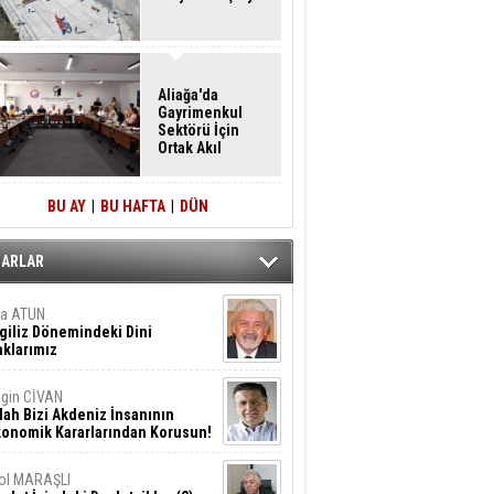
Aliağa'da
Gayrimenkul
Sektörü İçin
Ortak Akıl
Buluşması
BU AY
|
BU HAFTA
|
DÜN
ZARLAR
ta ATUN
giliz Dönemindeki Dini
klarımız
gin CİVAN
lah Bizi Akdeniz İnsanının
konomik Kararlarından Korusun!
ol MARAŞLI