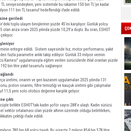
bin TL seviyesindeyken, yeni sistemde bu rakamın 150 bin TL’ye kadar
 milyon 111 bin TL tasarruf hedeflendiği ifade edildi.
sine geriledi
r’deki toplu ulaşım binişlerinin yüzde 45’ini karşılıyor. Günlük yolcu
ÇO
95 olan arıza oranı 2025 yılında yüzde 10,29’a düştü. Bu oran, ESHOT
 çekiyor.
işleniyor
teminin entegre edildi. Sistem sayesinde hız, motor performansı, yakıt
’den fazla parametre anlık takip ediliyor. Günlük 33 milyon verinin
cü Karnesi” uygulamasıyla eğitim verilen sürücülerde ihlal oranları yüzde
 192 bin litre yakıt tasarrufu sağlanıyor.
sağlandı
ça üretimi, onarım ve geri kazanım uygulamaları 2025 yılında 131
yonu, piston onarımı, filtre temizliği ve kauçuk üretimi gibi çalışmalar
f 11,5 yeni solo otobüs değerine karşılık geliyor.
ne çıktı
üyle birlikte ESHOT’taki kadın şoför sayısı 288’e ulaştı. Kadın sürücü
el sektör ortalaması olan yüzde altının üzerinde olduğu belirtilirken,
kkatini çektiği ifade edildi.
ilyon 780 bin 68 yolcu taşıdı. Bu süreçte 2 milyon 854 bin 578 litre