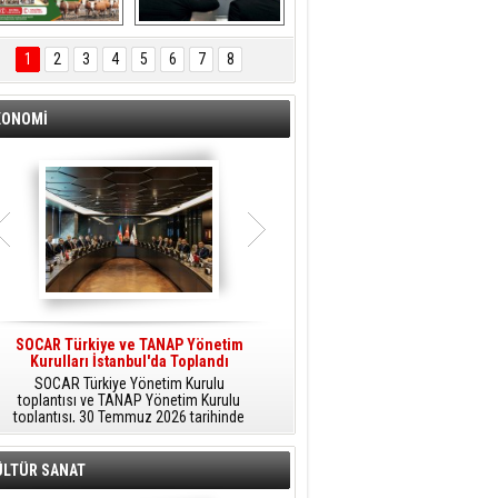
ÖNAL TARIM 
Aliağa'da Polis 
TANITIM FİLMİ
Haftası Kutlandı
1
2
3
4
5
6
7
8
KONOMİ
SOCAR Türkiye ve TANAP Yönetim
Tüpraş Temiz Hidrojen
Kurulları İstanbul'da Toplandı
Teknolojisini Sahada Test Edecek
SOCAR Türkiye Yönetim Kurulu
Stratejik Dönüşüm Planı kapsamında
toplantısı ve TANAP Yönetim Kurulu
düşük karbonlu ve yenilenebilir enerji
toplantısı, 30 Temmuz 2026 tarihinde
çözümlerine odaklanan Tüpraş, temiz
İstanbul’da gerçekleştirildi.
hidrojen teknolojileri alanında yenilikçi
projelere öncülük ediyor.
ÜLTÜR SANAT