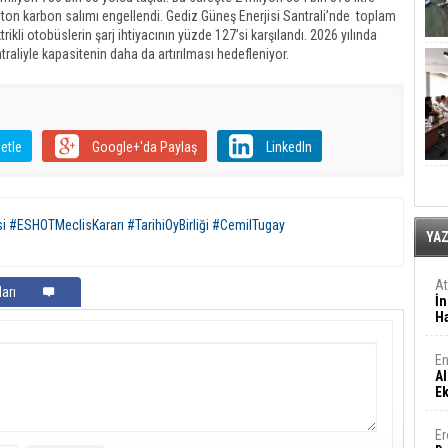
0 ton karbon salımı engellendi. Gediz Güneş Enerjisi Santrali’nde toplam
rikli otobüslerin şarj ihtiyacının yüzde 127’si karşılandı. 2026 yılında
traliyle kapasitenin daha da artırılması hedefleniyor.
etle
Google+'da Paylaş
LinkedIn
i #ESHOTMeclisKararı #TarihiOyBirliği #CemilTugay
YA
A
arı
İn
Ha
En
Al
E
Er