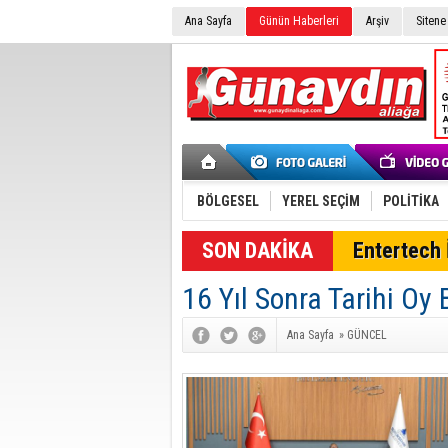
Ana Sayfa
Günün Haberleri
Arşiv
Sitene
BÖLGESEL
YEREL SEÇİM
POLİTİKA
SON DAKİKA
Entertech İ
16 Yıl Sonra Tarihi Oy 
Ana Sayfa
»
GÜNCEL