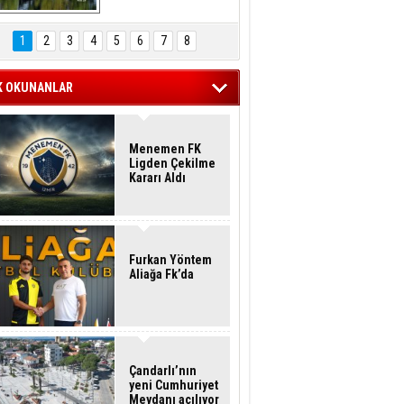
Hasan Eser'in 
Objektifinden
1
2
3
4
5
6
7
8
K OKUNANLAR
Menemen FK
Ligden Çekilme
Kararı Aldı
Furkan Yöntem
Aliağa Fk’da
Çandarlı’nın
yeni Cumhuriyet
Meydanı açılıyor