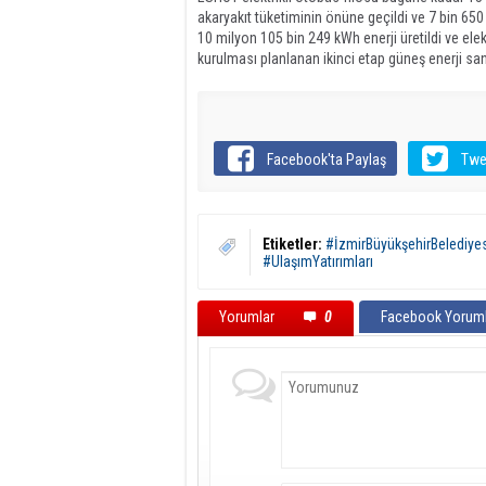
akaryakıt tüketiminin önüne geçildi ve 7 bin 65
10 milyon 105 bin 249 kWh enerji üretildi ve elekt
kurulması planlanan ikinci etap güneş enerji san
Facebook'ta Paylaş
Twe
Etiketler:
#İzmirBüyükşehirBelediyes
#UlaşımYatırımları
Yorumlar
0
Facebook Yoruml