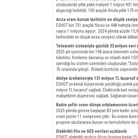
otobüslerde yıllık yakıt maliyeti 1 milyon 901 
düşeceği belirtildi. 100 araçlık filoda yıllık 175
Arıza oranı kurum tarihinin en düşük seviye
ESHOT bin 731 araçlık filosu ve 448 hattıyla İzmi
sayısı 1 milyonu aşıyor. 2024 yılında yüzde 15,
tarihindeki en düşük arıza seviyesi olarak dikkat
Telemetri sistemiyle günlük 33 milyon veri 
2025 yılı içerisinde bin 198 araca telemetri sis
tüketimi, frenleme davranışı ve rölanti dahil 150
işlendiği bu sistem üzerinden oluşturulan “Sürü
76 oranında iyileşti. Rölanti kontrolü sayesinde
Atölye üretimleriyle 131 milyon TL tasarruf 
ESHOT’un kendi bünyesinde yürüttüğü yedek par
milyon TL tasarruf sağladı. Elektronik kart reviz
maliyetlerin düşmesini sağladı. Sağlanan tasarru
Kadın şoför oranı dünya ortalamasının üzeri
2025 yılında göreve başlayan 83 yeni kadın sürüc
oranı yüzde 11 seviyesine çıktı. Bu oranın küres
projenin uluslararası kurum ve temsilcilerin de di
Elektrikli filo ve GES verileri açıklandı
ESHOT elektrikli otobüs filosu bugüne kadar 15 m