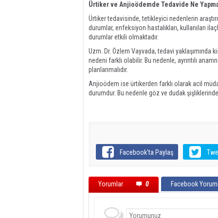
Ürtiker ve Anjioödemde Tedavide Ne Yapma
Ürtiker tedavisinde, tetikleyici nedenlerin araşt
durumlar, enfeksiyon hastalıkları, kullanılan ila
durumlar etkili olmaktadır.
Uzm. Dr. Özlem Vayvada, tedavi yaklaşımında ki
nedeni farklı olabilir. Bu nedenle, ayrıntılı ana
planlanmalıdır.
Anjioödem ise ürtikerden farklı olarak acil müdah
durumdur. Bu nedenle göz ve dudak şişliklerinde
Facebook'ta Paylaş
Twe
Yorumlar
0
Facebook Yoruml