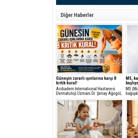
Diğer Haberler
Güneşin zararlı ışınlarına karşı 8
MS, ka
kritik kural!
başlıyo
Acıbadem International Hastanesi
MS (Mul
Dermatoloji Uzmanı Dr. Şenay Ağırgöl,
bağışık
bu nedenle cildimizi yaz aylarında
saldır
güneş ışınlarından mutlaka korumamız
bir has
gerektiğine dikkat çekti.
uzmanla
duyusal
bozuklu