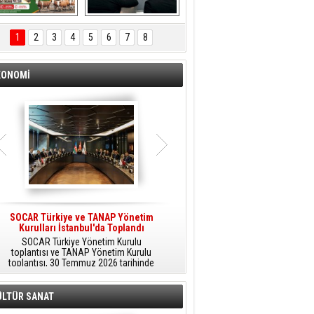
ÖNAL TARIM 
Aliağa'da Polis 
TANITIM FİLMİ
Haftası Kutlandı
1
2
3
4
5
6
7
8
KONOMİ
SOCAR Türkiye ve TANAP Yönetim
Tüpraş Temiz Hidrojen
Kurulları İstanbul'da Toplandı
Teknolojisini Sahada Test Edecek
SOCAR Türkiye Yönetim Kurulu
Stratejik Dönüşüm Planı kapsamında
toplantısı ve TANAP Yönetim Kurulu
düşük karbonlu ve yenilenebilir enerji
toplantısı, 30 Temmuz 2026 tarihinde
çözümlerine odaklanan Tüpraş, temiz
İstanbul’da gerçekleştirildi.
hidrojen teknolojileri alanında yenilikçi
projelere öncülük ediyor.
ÜLTÜR SANAT