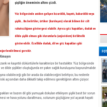
şişliğin öneminin altını çizdi.
Yüz bölgesinde aniden gelişen kızarıklık, kaşıntı, kabarıklık veya
şişlik… Bu belirtiler, ürtiker (kurdeşen) olarak bilinen bir cilt
rahatsızlığının göstergesi olabilir. Ayrıca göz kapakları, dudak ve
dilde şişlik olması gibi durumlarla (anjioödem) birliktelik
s
gösterebilir. Özellikle dudak, dil ve göz kapakları gibi
değerlendirilmesi gerekir.
FOT
 Almayın
ızarık ve kaşıntılı döküntülerle karakterize bir hastalıktır. Yüz bölgesinde
e dilde şişlikler oluştuğunda en yakın sağlık kuruluşuna başvurulmalıdır.
ına olabileceği gibi bir arada da olabileceğini belirtiyor, bu nedenle
ski açısından daha dikkatli takip edilmesi gerektiğinin altını çiziyor.
De
Al
akları ve bazen dil gibi yumuşak dokuları etkileyen şişlik basit bir sorun
nmesi ve hava yolunu daraltması, solunum güçlüğüne yol açarak hayati