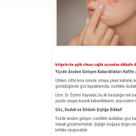
bölgelerde şişlik olması sağlık açısından dikkatle 
Yüzde Aniden Gelişen Kabarıklıkları Hafife
Ürtiker, ciltte kısa sürede ortaya çıkan kabarık, k
görüldüğünde göz kapaklarında, özellikle dudak v
Uzm. Dr. Özlem Vayvada, bu iki hastalığın tek baş
yüzde oluşan kızarık kabarıklıkların, anjioödem ri
Göz, Dudak ve Dildeki Şişliğe Dikkat!
Yüzde aniden gelişen, özellikle dudaklar, göz kap
olarak görülmemelidir. Şişliğin boğaza doğru i
tehlike oluşturabilir.