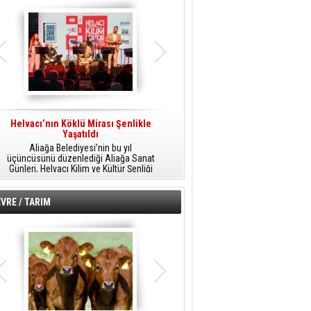
Helvacı’nın Köklü Mirası Şenlikle
Helvacı’da Kültür, Sanat Ve Müzik
A
Yaşatıldı
Şöleni
Aliağa Belediyesi’nin bu yıl
Aliağa Belediyesi tarafından
üçüncüsünü düzenlediği Aliağa Sanat
düzenlenen Aliağa Sanat Günleri, 25
Günleri, Helvacı Kilim ve Kültür Şenliği
Temmuz Cumartesi günü Helvacı’da
ile Helvacı’da renkli bir güne sahne
birbirinden renkli etkinliklerle devam
A
oldu.
edecek.
VRE / TARIM
o