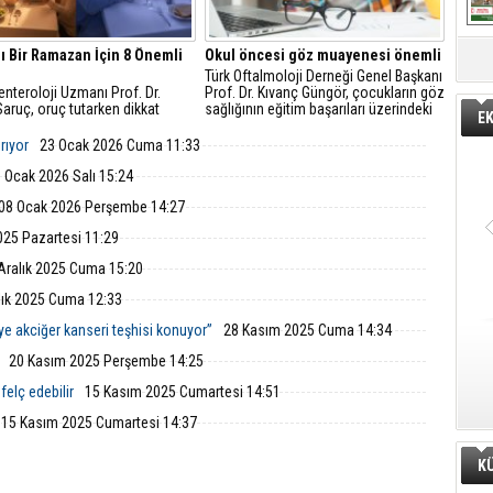
lı Bir Ramazan İçin 8 Önemli
Okul öncesi göz muayenesi önemli
Türk Oftalmoloji Derneği Genel Başkanı
nteroloji Uzmanı Prof. Dr.
Prof. Dr. Kıvanç Güngör, çocukların göz
aruç, oruç tutarken dikkat
sağlığının eğitim başarıları üzerindeki
E
 gereken 8 kuralı anlattı;
rolüne dikkat çekti.
öneriler ve uyarılarda bulundu.
ırıyor
23 Ocak 2026 Cuma 11:33
 Ocak 2026 Salı 15:24
08 Ocak 2026 Perşembe 14:27
025 Pazartesi 11:29
Aralık 2025 Cuma 15:20
lık 2025 Cuma 12:33
şiye akciğer kanseri teşhisi konuyor”
28 Kasım 2025 Cuma 14:34
20 Kasım 2025 Perşembe 14:25
felç edebilir
15 Kasım 2025 Cumartesi 14:51
15 Kasım 2025 Cumartesi 14:37
K