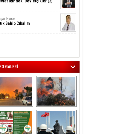
vlet İçindeki Devletçikler (2)
şar Eyice
tık Sahip Cıkalım
EO GALERİ
liağa ‘da  otluk 
Aliağa'nın Ciğerleri 
alanda çıkan 
Yandı
yangın evlere 
sıçramadan 
söndürüldü