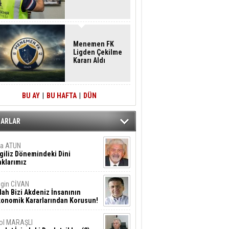
Menemen FK
Ligden Çekilme
Kararı Aldı
BU AY
|
BU HAFTA
|
DÜN
ZARLAR
ta ATUN
giliz Dönemindeki Dini
klarımız
gin CİVAN
lah Bizi Akdeniz İnsanının
konomik Kararlarından Korusun!
ol MARAŞLI