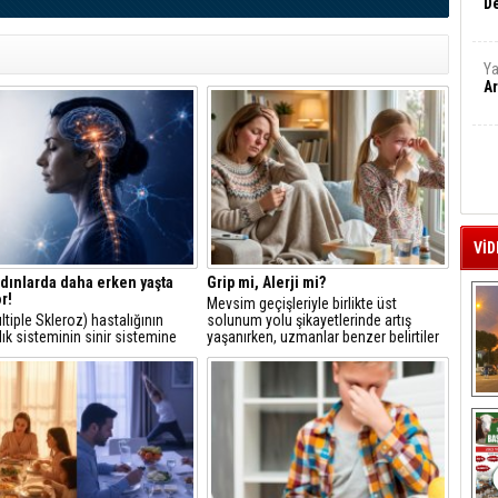
De
Ya
Ar
VİD
dınlarda daha erken yaşta
Grip mi, Alerji mi?
r!
Mevsim geçişleriyle birlikte üst
tiple Skleroz) hastalığının
solunum yolu şikayetlerinde artış
lık sisteminin sinir sistemine
yaşanırken, uzmanlar benzer belirtiler
ması sonucu ortaya çıkan kronik
gösteren grip ve alerjinin
talık olduğunu belirten
karıştırılmaması gerektiği konusunda
r, en sık belirtiler arasında
uyarıda bulundu.
 şikâyetler, güç kaybı ve görme
A
kları yer aldığını söylüyor.