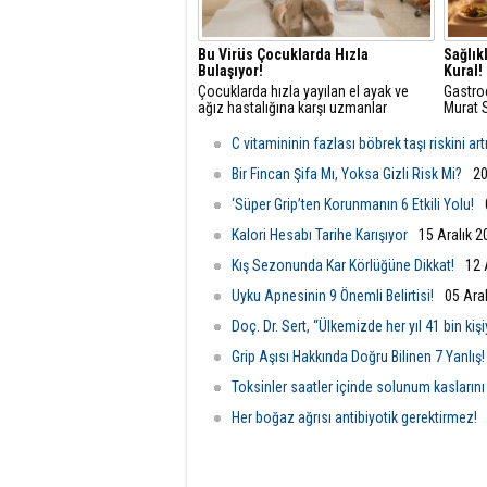
Bu Virüs Çocuklarda Hızla
Sağlık
Bulaşıyor!
Kural!
Çocuklarda hızla yayılan el ayak ve
Gastroe
ağız hastalığına karşı uzmanlar
Murat S
uyarıyor! Yüksek bulaşıcılık riski taşıyan
etmemiz
bu viral enfeksiyondan korunmak için
önemli 
C vitamininin fazlası böbrek taşı riskini art
hijyen kuralları ve erken teşhis, ciddi
komplikasyonların önlenmesinde
Bir Fincan Şifa Mı, Yoksa Gizli Risk Mi?
20
hayati önem taşıyor.
‘Süper Grip’ten Korunmanın 6 Etkili Yolu!
Kalori Hesabı Tarihe Karışıyor
15 Aralık 2
Kış Sezonunda Kar Körlüğüne Dikkat!
12 
Uyku Apnesinin 9 Önemli Belirtisi!
05 Ara
Doç. Dr. Sert, “Ülkemizde her yıl 41 bin ki
Grip Aşısı Hakkında Doğru Bilinen 7 Yanlış!
Toksinler saatler içinde solunum kaslarını 
Her boğaz ağrısı antibiyotik gerektirmez!