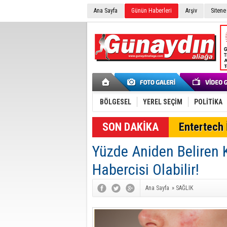
Ana Sayfa
Günün Haberleri
Arşiv
Sitene
BÖLGESEL
YEREL SEÇİM
POLİTİKA
SON DAKİKA
Entertech İ
Yüzde Aniden Beliren 
Habercisi Olabilir!
Ana Sayfa
»
SAĞLIK