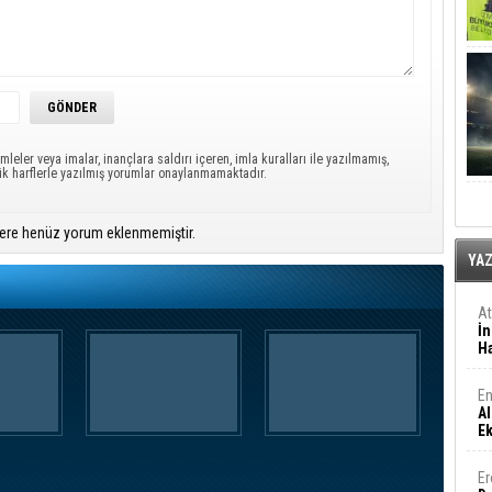
mleler veya imalar, inançlara saldırı içeren, imla kuralları ile yazılmamış,
ük harflerle yazılmış yorumlar onaylanmamaktadır.
ere henüz yorum eklenmemiştir.
YA
A
İn
Ha
En
Al
E
Er