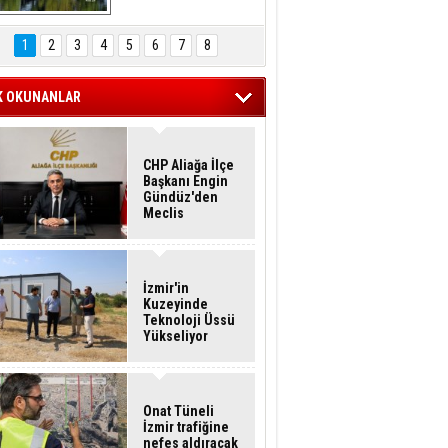
Hasan Eser'in 
Objektifinden
1
2
3
4
5
6
7
8
K OKUNANLAR
CHP Aliağa İlçe
Başkanı Engin
Gündüz'den
Meclis
Üyelerine İstifa
Çağrısı
İzmir'in
Kuzeyinde
Teknoloji Üssü
Yükseliyor
Onat Tüneli
İzmir trafiğine
nefes aldıracak