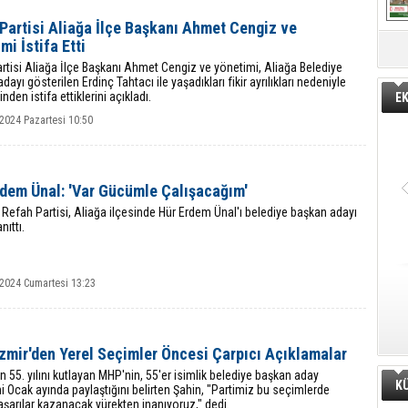
Partisi Aliağa İlçe Başkanı Ahmet Cengiz ve
mi İstifa Etti
rtisi Aliağa İlçe Başkanı Ahmet Cengiz ve yönetimi, Aliağa Belediye
dayı gösterilen Erdinç Tahtacı ile yaşadıkları fikir ayrılıkları nedeniyle
nden istifa ettiklerini açıkladı.
E
2024 Pazartesi 10:50
rdem Ünal: 'Var Gücümle Çalışacağım'
Refah Partisi, Aliağa ilçesinde Hür Erdem Ünal'ı belediye başkan adayı
nıttı.
 2024 Cumartesi 13:23
zmir'den Yerel Seçimler Öncesi Çarpıcı Açıklamalar
in 55. yılını kutlayan MHP'nin, 55'er isimlik belediye başkan aday
K
ini Ocak ayında paylaştığını belirten Şahin, "Partimiz bu seçimlerde
şarılar kazanacak yürekten inanıyoruz," dedi.