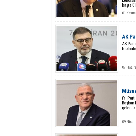
kendisin
başta ül
ulaşamaz
01 Kasım
AK Par
AK Parti
toplant
07 Hazir
Müsav
İYİ Part
Başkan M
gelecek 
09 Nisan 