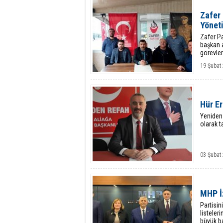
Zafer 
Yöneti
Zafer Pa
başkan a
görevleri
19 Şubat 
Hür E
Yeniden 
olarak ta
03 Şubat
MHP İ
Partisin
listeler
büyük ba