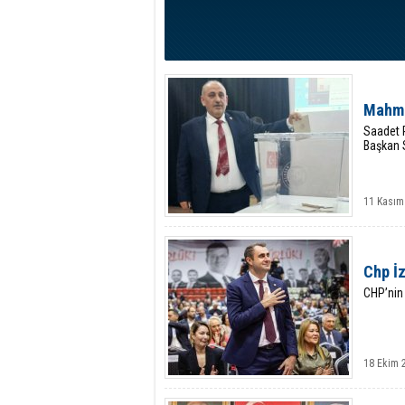
Mahmu
Saadet P
Başkan 
11 Kasım
Chp İz
CHP’nin
18 Ekim 