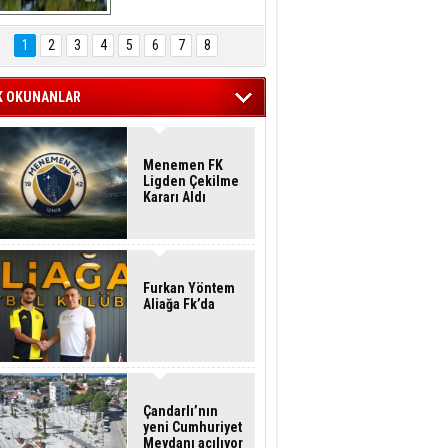
Hasan Eser'in 
Objektifinden
1
2
3
4
5
6
7
8
K OKUNANLAR
Menemen FK
Ligden Çekilme
Kararı Aldı
Furkan Yöntem
Aliağa Fk’da
Çandarlı’nın
yeni Cumhuriyet
Meydanı açılıyor