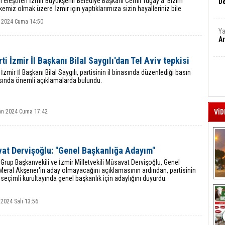
i eleştiren İzmir Büyükşehir Belediye Başkanı Cemil Tugay’a ‘Bizim
De
kemiz olmak üzere İzmir için yaptıklarımıza sizin hayalleriniz bile
’ diyerek yanıt
 2024 Cuma 14:50
Ya
Ar
ti İzmir İl Başkanı Bilal Saygılı'dan Tel Aviv tepkisi
 İzmir İl Başkanı Bilal Saygılı, partisinin il binasında düzenlediği basın
ısında önemli açıklamalarda bulundu.
an 2024 Cuma 17:42
VİD
at Dervişoğlu: "Genel Başkanlığa Adayım"
i Grup Başkanvekili ve İzmir Milletvekili Müsavat Dervişoğlu, Genel
eral Akşener'in aday olmayacağını açıklamasının ardından, partisinin
seçimli kurultayında genel başkanlık için adaylığını duyurdu.
A
2024 Salı 13:56