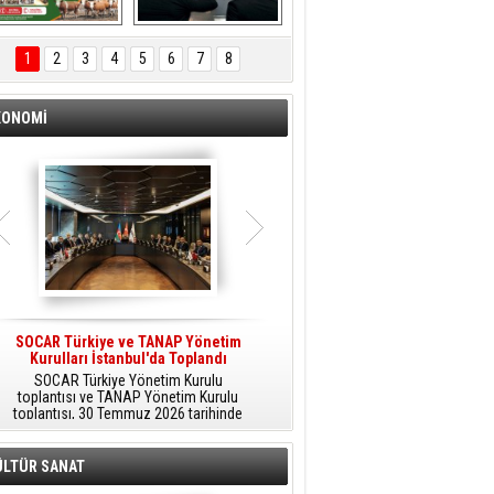
ÖNAL TARIM 
Aliağa'da Polis 
TANITIM FİLMİ
Haftası Kutlandı
1
2
3
4
5
6
7
8
KONOMİ
SOCAR Türkiye ve TANAP Yönetim
Tüpraş Temiz Hidrojen
Kurulları İstanbul'da Toplandı
Teknolojisini Sahada Test Edecek
SOCAR Türkiye Yönetim Kurulu
Stratejik Dönüşüm Planı kapsamında
toplantısı ve TANAP Yönetim Kurulu
düşük karbonlu ve yenilenebilir enerji
toplantısı, 30 Temmuz 2026 tarihinde
çözümlerine odaklanan Tüpraş, temiz
İstanbul’da gerçekleştirildi.
hidrojen teknolojileri alanında yenilikçi
projelere öncülük ediyor.
ÜLTÜR SANAT