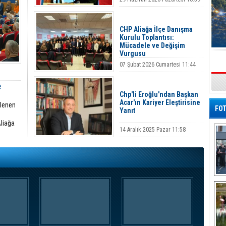
CHP Aliağa İlçe Danışma
Kurulu Toplantısı:
Mücadele ve Değişim
Vurgusu
07 Şubat 2026 Cumartesi 11:44
s
e
Chp'li Eroğlu'ndan Başkan
Acar'ın Kariyer Eleştirisine
nlenen
FOT
Yanıt
Aliağa
14 Aralık 2025 Pazar 11:58
De
Al