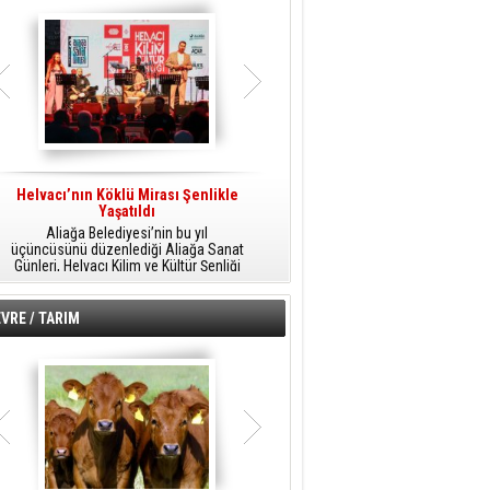
Helvacı’nın Köklü Mirası Şenlikle
Helvacı’da Kültür, Sanat Ve Müzik
A
Yaşatıldı
Şöleni
Aliağa Belediyesi’nin bu yıl
Aliağa Belediyesi tarafından
üçüncüsünü düzenlediği Aliağa Sanat
düzenlenen Aliağa Sanat Günleri, 25
Günleri, Helvacı Kilim ve Kültür Şenliği
Temmuz Cumartesi günü Helvacı’da
ile Helvacı’da renkli bir güne sahne
birbirinden renkli etkinliklerle devam
A
oldu.
edecek.
VRE / TARIM
o