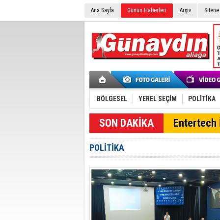
Ana Sayfa
Günün Haberleri
Arşiv
Sitene
BÖLGESEL
YEREL SEÇİM
POLİTİKA
SON DAKİKA
Entertech İ
POLİTİKA