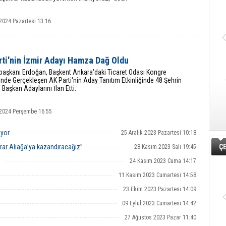
2024 Pazartesi 13:16
rti'nin İzmir Adayı Hamza Dağ Oldu
aşkanı Erdoğan, Başkent Ankara'daki Ticaret Odası Kongre
nde Gerçekleşen AK Parti'nin Aday Tanıtım Etkinliğinde 48 Şehrin
 Başkan Adaylarını İlan Etti.
2024 Perşembe 16:55
iyor
25 Aralık 2023 Pazartesi 10:18
krar Aliağa’ya kazandıracağız”
ÇE
28 Kasım 2023 Salı 19:45
24 Kasım 2023 Cuma 14:17
11 Kasım 2023 Cumartesi 14:58
23 Ekim 2023 Pazartesi 14:09
09 Eylül 2023 Cumartesi 14:42
27 Ağustos 2023 Pazar 11:40