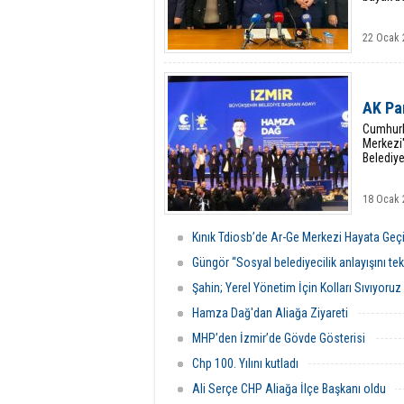
22 Ocak 
AK Pa
Cumhurb
Merkezi'
Belediye
18 Ocak 
Kınık Tdiosb’de Ar-Ge Merkezi Hayata Geç
Güngör “Sosyal belediyecilik anlayışını te
Şahin; Yerel Yönetim İçin Kolları Sıvıyoruz
Hamza Dağ'dan Aliağa Ziyareti
MHP’den İzmir’de Gövde Gösterisi
Chp 100. Yılını kutladı
Ali Serçe CHP Aliağa İlçe Başkanı oldu