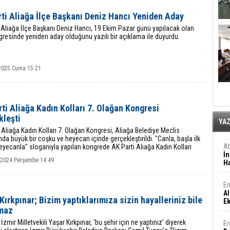
rti Aliağa İlçe Başkanı Deniz Hancı Yeniden Aday
i Aliağa İlçe Başkanı Deniz Hancı, 19 Ekim Pazar günü yapılacak olan
gresinde yeniden aday olduğunu yazılı bir açıklama ile duyurdu.
2025 Cuma 15:21
ti Aliağa Kadın Kolları 7. Olağan Kongresi
kleşti
YA
 Aliağa Kadın Kolları 7. Olağan Kongresi, Aliağa Belediye Meclis
da büyük bir coşku ve heyecan içinde gerçekleştirildi. "Canla, başla ilk
A
yecanla" sloganıyla yapılan kongrede AK Parti Aliağa Kadın Kolları
İn
ğı'na Tülay Günal
k 2024 Perşembe 14:49
Ha
En
Al
Kırkpınar; Bizim yaptıklarımıza sizin hayalleriniz bile
E
maz
İzmir Milletvekili Yaşar Kırkpınar, ‘bu şehir için ne yaptınız’ diyerek
Er