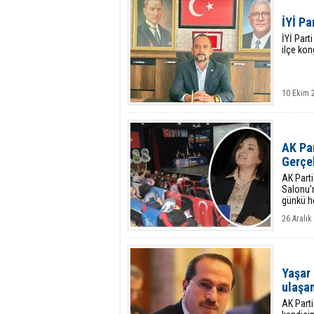
İYİ Pa
İYİ Part
ilçe kon
10 Ekim 
AK Par
Gerçe
AK Parti
Salonu'n
günkü he
Başkanlı
26 Aralı
Yaşar 
ulaşa
AK Parti 