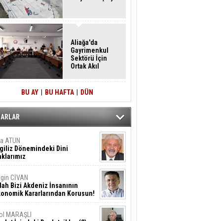
Aliağa'da
Gayrimenkul
Sektörü İçin
Ortak Akıl
Buluşması
BU AY
|
BU HAFTA
|
DÜN
ZARLAR
ta ATUN
giliz Dönemindeki Dini
klarımız
gin CİVAN
lah Bizi Akdeniz İnsanının
konomik Kararlarından Korusun!
ol MARAŞLI