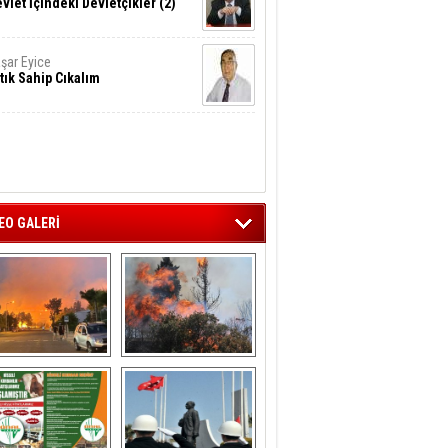
vlet İçindeki Devletçikler (2)
şar Eyice
tık Sahip Cıkalım
EO GALERİ
liağa ‘da  otluk 
Aliağa'nın Ciğerleri 
alanda çıkan 
Yandı
yangın evlere 
sıçramadan 
söndürüldü