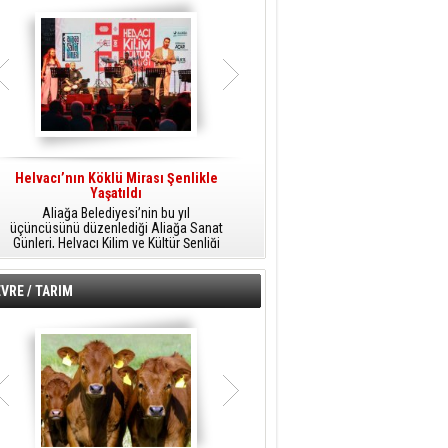
Helvacı’nın Köklü Mirası Şenlikle
Helvacı’da Kültür, Sanat Ve Müzik
A
Yaşatıldı
Şöleni
Aliağa Belediyesi’nin bu yıl
Aliağa Belediyesi tarafından
üçüncüsünü düzenlediği Aliağa Sanat
düzenlenen Aliağa Sanat Günleri, 25
Günleri, Helvacı Kilim ve Kültür Şenliği
Temmuz Cumartesi günü Helvacı’da
ile Helvacı’da renkli bir güne sahne
birbirinden renkli etkinliklerle devam
A
oldu.
edecek.
VRE / TARIM
o