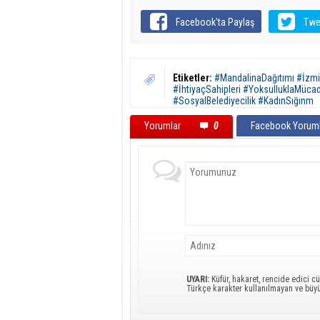
Facebook'ta Paylaş
Twe
Etiketler:
#MandalinaDağıtımı #İzmi
#İhtiyaçSahipleri #YoksulluklaMücad
#SosyalBelediyecilik #KadınSığınm
Yorumlar
0
Facebook Yoruml
UYARI:
Küfür, hakaret, rencide edici cü
Türkçe karakter kullanılmayan ve büy