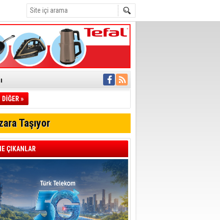
ı
DİĞER »
pıldı
 Toplandı
zara Taşıyor
A.Ş.’Ye İletti
Çağrısı
E ÇIKANLAR
 hızlı müdahale
'ye Geçti