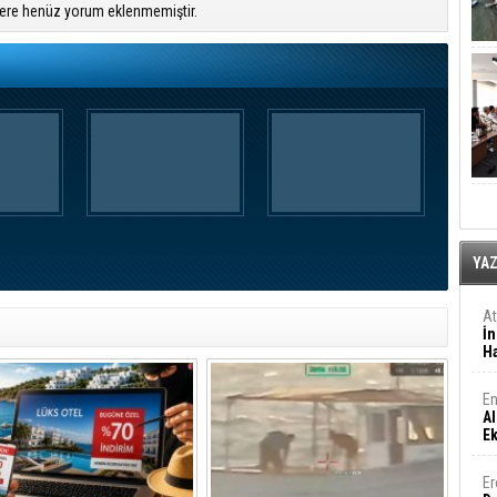
ere henüz yorum eklenmemiştir.
YA
A
İn
Ha
En
Al
E
Er