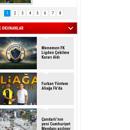
Hasan Eser'in 
Objektifinden
1
2
3
4
5
6
7
8
K OKUNANLAR
Menemen FK
Ligden Çekilme
Kararı Aldı
Furkan Yöntem
Aliağa Fk’da
Çandarlı’nın
yeni Cumhuriyet
Meydanı açılıyor