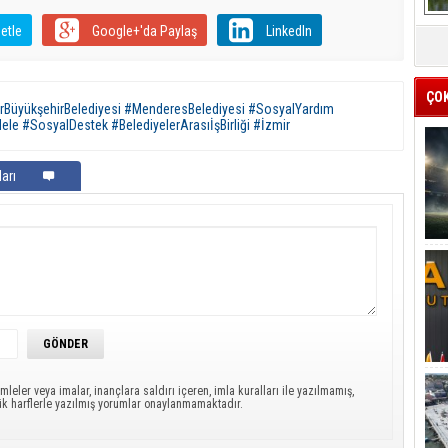
etle
Google+'da Paylaş
LinkedIn
ÇO
rBüyükşehirBelediyesi #MenderesBelediyesi #SosyalYardım
ele #SosyalDestek #BelediyelerArasıİşBirliği #İzmir
arı
mleler veya imalar, inançlara saldırı içeren, imla kuralları ile yazılmamış,
ük harflerle yazılmış yorumlar onaylanmamaktadır.