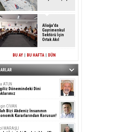
Aliağa'da
Gayrimenkul
Sektörü İçin
Ortak Akıl
Buluşması
BU AY
|
BU HAFTA
|
DÜN
ZARLAR
ta ATUN
giliz Dönemindeki Dini
klarımız
gin CİVAN
lah Bizi Akdeniz İnsanının
konomik Kararlarından Korusun!
ol MARAŞLI