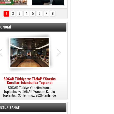
ÖNAL TARIM 
Aliağa'da Polis 
TANITIM FİLMİ
Haftası Kutlandı
1
2
3
4
5
6
7
8
KONOMİ
SOCAR Türkiye ve TANAP Yönetim
Tüpraş Temiz Hidrojen
Kurulları İstanbul'da Toplandı
Teknolojisini Sahada Test Edecek
SOCAR Türkiye Yönetim Kurulu
Stratejik Dönüşüm Planı kapsamında
toplantısı ve TANAP Yönetim Kurulu
düşük karbonlu ve yenilenebilir enerji
toplantısı, 30 Temmuz 2026 tarihinde
çözümlerine odaklanan Tüpraş, temiz
İstanbul’da gerçekleştirildi.
hidrojen teknolojileri alanında yenilikçi
projelere öncülük ediyor.
ÜLTÜR SANAT