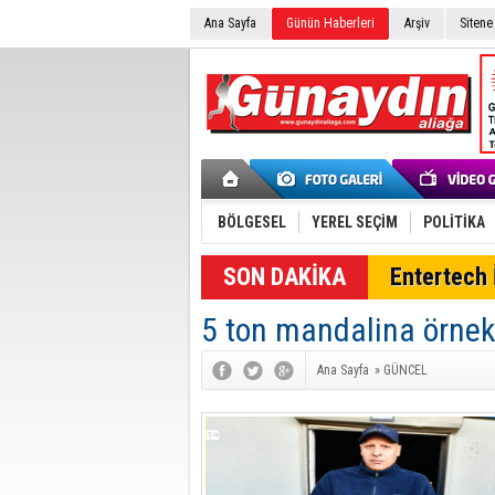
Ana Sayfa
Günün Haberleri
Arşiv
Sitene
BÖLGESEL
YEREL SEÇİM
POLİTİKA
SON DAKİKA
Entertech İ
5 ton mandalina örnek iş
Ana Sayfa
»
GÜNCEL