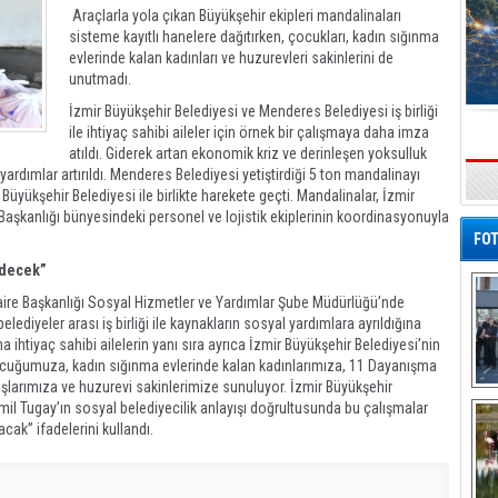
Araçlarla yola çıkan Büyükşehir ekipleri mandalinaları
sisteme kayıtlı hanelere dağıtırken, çocukları, kadın sığınma
evlerinde kalan kadınları ve huzurevleri sakinlerini de
unutmadı.
İzmir Büyükşehir Belediyesi ve Menderes Belediyesi iş birliği
ile ihtiyaç sahibi aileler için örnek bir çalışmaya daha imza
atıldı. Giderek artan ekonomik kriz ve derinleşen yoksulluk
 yardımlar artırıldı. Menderes Belediyesi yetiştirdiği 5 ton mandalinayı
s
 Büyükşehir Belediyesi ile birlikte harekete geçti. Mandalinalar, İzmir
Başkanlığı bünyesindeki personel ve lojistik ekiplerinin koordinasyonuyla
FOT
edecek”
aire Başkanlığı Sosyal Hizmetler ve Yardımlar Şube Müdürlüğü’nde
diyeler arası iş birliği ile kaynakların sosyal yardımlara ayrıldığına
ihtiyaç sahibi ailelerin yanı sıra ayrıca İzmir Büyükşehir Belediyesi’nin
ocuğumuza, kadın sığınma evlerinde kalan kadınlarımıza, 11 Dayanışma
larımıza ve huzurevi sakinlerimize sunuluyor. İzmir Büyükşehir
De
mil Tugay’ın sosyal belediyecilik anlayışı doğrultusunda bu çalışmalar
Al
cak” ifadelerini kullandı.