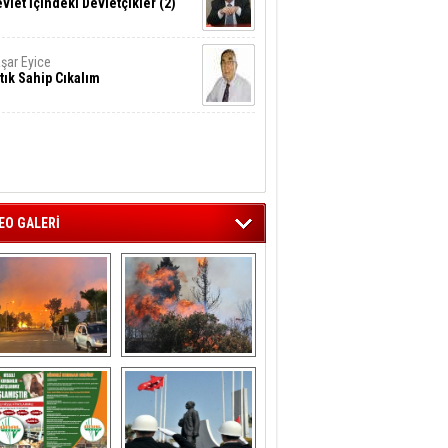
vlet İçindeki Devletçikler (2)
şar Eyice
tık Sahip Cıkalım
EO GALERİ
liağa ‘da  otluk 
Aliağa'nın Ciğerleri 
alanda çıkan 
Yandı
yangın evlere 
sıçramadan 
söndürüldü