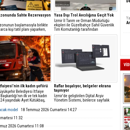
De
ezonunda Sahte Rezervasyon
Yasa Dışı Trol Avcılığına Geçit Yok
Ya
İzmir İl Tarım ve Orman Müdürlüğü
Ar
zonunun başlamasıyla birlikte
ekipleri ile Güzelbahçe Sahil Güvenlik
arca kişi tatil planı yaparken,
Tim Komutanlığı tarafından
t üzerinden yapılan
gerçekleştirilen ortak denetimlerde,
syonlarda sahtecilik vakaları da
Urla ilçesi açıklarında trol avcılığına
tıyor.
kapalı sahada yasa dışı trol avcılığı
yapan bir balıkçı teknesi tespit edildi.
VİD
tfaiyesi’nin ilk kadın şoförü
Raflar boşalıyor, belgeler ekrana
taşınıyor
üyükşehir Belediyesi İtfaiye
 Başkanlığı’nın ilk ve tek kadın
İzmir’de geliştirilen Dijital Arşiv
 24 yaşındaki Ayet Kütükbaş,
Yönetim Sistemi, binlerce sayfalık
a ağırlıktaki itfaiye araçlarıyla
fiziksel evrakı elektronik ortama
A
 ve kurtarma operasyonlarına
aktarıyor. Belediye iştiraklerinde
lacak model
18 Temmuz 2026 Cumartesi 14:27
r.
başlayan uygulamanın kamu
kurumlarına yayılması hedefleniyor.
martesi 11:32
muz 2026 Cumartesi 11:08