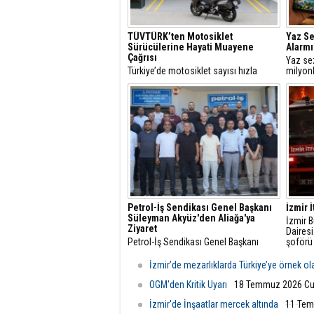
TÜVTÜRK’ten Motosiklet
Yaz S
Sürücülerine Hayati Muayene
Alarmı
Çağrısı
Yaz se
Türkiye’de motosiklet sayısı hızla
milyonl
artarken, trafikteki payı yüzde 21’i aşan
interne
bu araçlarda düzenli teknik kontrollerin
rezerva
önemi de giderek artıyor.
hızla ar
Petrol-İş Sendikası Genel Başkanı
İzmir İ
Süleyman Akyüz'den Aliağa'ya
İzmir B
Ziyaret
Dairesi
Petrol-İş Sendikası Genel Başkanı
şoförü
Süleyman Akyüz, Petrol-İş Sendikası
tonlarc
Aliağa Şubesi'ni ziyaret etti.
yangın
İzmir’de mezarlıklarda Türkiye’ye örnek o
koşuyo
OGM'den Kritik Uyarı
18 Temmuz 2026 Cu
İzmir'de İnşaatlar mercek altında
11 Tem