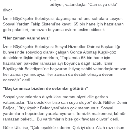
ediliyor; vatandaşlar “Can suyu oldu”
diyor.
İzmir Büyükşehir Belediyesi, dayanışma ruhunu sofralara taşıyor.
Sosyal Yardım Takip Sistemi’ne kayıtlı 65 bin hane için hazırlanan
gıda paketleri, ramazan boyunca evlere teslim edilecek.
“Her zaman yanındayız”
İzmir Büyükşehir Belediyesi Sosyal Hizmetler Dairesi Başkanlığı
bünyesinde sosyolog olarak çalışan Gonca Altıntaş Küçükgöz
desteklere ilişkin bilgi verirken, “Toplamda 65 bin hane için
hazırlanan paketler ramazan ayı boyunca dağıtılacak. İzmir
Büyükşehir Belediyesi’ne başvuran ihtiyaç sahibi vatandaşlarımızın
her zaman yanındayız. Her zaman da destek olmaya devam
edeceğiz” dedi.
“Başkanımıza bizden de selamlar götürün”
Sosyal yardımlardan duydukları memnuniyeti dile getiren
vatandaşlar, "Bu destekler bize can suyu oluyor" dedi. Nilüfer Demir
Bağca, “Büyükşehir Belediyesi’nden çok memnunuz. Sosyal
yardımların hepsinden yararlanıyorum. Temizlik malzemesi, kömür,
ramazan paketi… Bu yardımların bize çok faydası oluyor” dedi.
Güler Utlu ise, “Çok teşekkür ederim. Çok iyi oldu. Allah razı olsun.