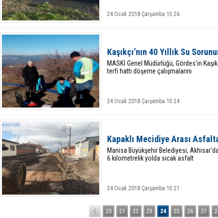
24 Ocak 2018 Çarşamba 15:26
Kaşıkçı’nın 40 Yıllık Su Soru
MASKİ Genel Müdürlüğü, Gördes’in Kaşıkç
terfi hattı döşeme çalışmalarını
24 Ocak 2018 Çarşamba 15:24
Kapaklı Mecidiye Arası Asfalt
Manisa Büyükşehir Belediyesi, Akhisar’da
6 kilometrelik yolda sıcak asfalt
24 Ocak 2018 Çarşamba 15:21
20
21
22
23
24
25
26
27
2