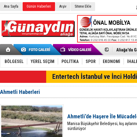
Ana Sayfa
Günün Haberleri
Arşiv
Sitene Ekle
Menemen FK
Aliağa'da G
Çandarlı’n
Furkan Yön
Chp Aliağa
BÖLGESEL
YEREL SEÇİM
POLİTİKA
SPOR
EKONOMİ
İHAL
AK Parti Al
SOCAR Türk
SON DAKİKA
Entertech İstanbul ve İnci Holdi
Trafiği dur
Alto, İnşaa
TÜVTÜRK’te
Ahmetli Haberleri
Aliağa'daki
Chp Aliağa'
Dikili'de D
Helvacı’nın
Ahmetli’de Haşere İle Mücadel
Aliağa-Midi
Manisa Büyükşehir Belediyesi, kış ayların
sürdürüyor