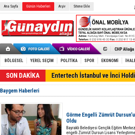
Ana Sayfa
Günün Haberleri
Arşiv
Sitene Ekle
İzmir'in K
CHP Aliağa
Çağrısı
Onat Tüneli
Menemen FK
BÖLGESEL
YEREL SEÇİM
POLİTİKA
SPOR
EKONOMİ
İHAL
Aliağa'da G
Çandarlı’n
Entertech İstanbul ve İnci Holdi
Furkan Yön
Chp Aliağa
AK Parti Al
Baygem Haberleri
SOCAR Türk
Trafiği dur
Alto, İnşaa
TÜVTÜRK’te
Görme Engelli Zümrüt Dursun’u
Aliağa'daki
Chp Aliağa'
Oldu
Bayraklı Belediyesi Gençlik Eğitim Merk
engelli Zümrüt Dursun Lisans Yerleştirme