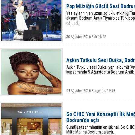
Pop Müziğin Güçlü Sesi Bodrum
Yaz aylarının en uzun soluklu etkinliği Tu
akşamı Bodrum Antik Tiyatro’da Türk pop
ağırladı.
30 Ağustos 2016 Salı 16:42
Aşkın Tutkulu Sesi Buika, Bodr
Aşkın Tutkulu sesi Buika, yeni albümü 'V
kapsamında 5 Ağustos'ta Bodrum Antik T
04 Ağustos 2016 Perşembe 19:58
So CHIC Yeni Konseptli İlk Ma
Bodrum’da açtı
Gümüş tasarımlarının en şık hali So CHIC
Milta Marina Bodrum’da açtı.