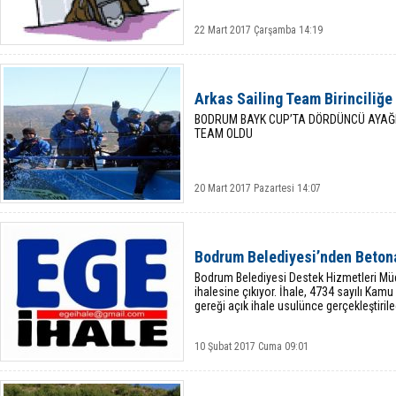
22 Mart 2017 Çarşamba 14:19
Arkas Sailing Team Birinciliğ
BODRUM BAYK CUP’TA DÖRDÜNCÜ AYAĞIN
TEAM OLDU
20 Mart 2017 Pazartesi 14:07
Bodrum Belediyesi’nden Beton
Bodrum Belediyesi Destek Hizmetleri M
ihalesine çıkıyor. İhale, 4734 sayılı Ka
gereği açık ihale usulünce gerçekleştiril
10 Şubat 2017 Cuma 09:01