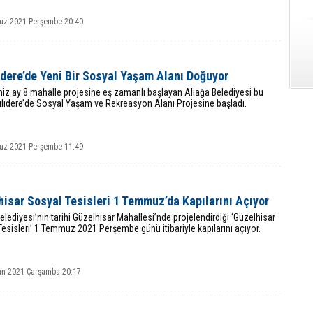
z 2021 Perşembe 20:40
ıdere’de Yeni Bir Sosyal Yaşam Alanı Doğuyor
iz ay 8 mahalle projesine eş zamanlı başlayan Aliağa Belediyesi bu
ılıdere’de Sosyal Yaşam ve Rekreasyon Alanı Projesine başladı.
z 2021 Perşembe 11:49
isar Sosyal Tesisleri 1 Temmuz’da Kapılarını Açıyor
elediyesi’nin tarihi Güzelhisar Mahallesi’nde projelendirdiği ‘Güzelhisar
esisleri’ 1 Temmuz 2021 Perşembe günü itibariyle kapılarını açıyor.
an 2021 Çarşamba 20:17