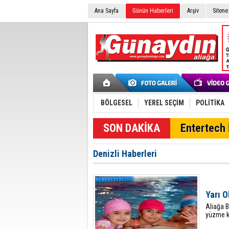
Ana Sayfa
Günün Haberleri
Arşiv
Sitene
BÖLGESEL
YEREL SEÇİM
POLİTİKA
SON DAKİKA
Entertech İ
Denizli Haberleri
Yarı 
Aliağa B
yüzme ku