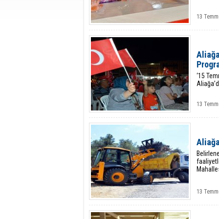
13 Temmu
Aliağa
Progra
‘15 Temm
Aliağa’
13 Temmu
Aliağa
Belirle
faaliyet
Mahalle
13 Temmu