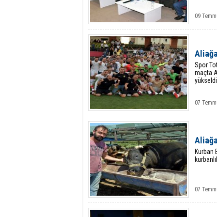
09 Temm
Aliağ
Spor Tot
maçta Ay
yükseldi
07 Temmu
Aliağa
Kurban B
kurbanlık
07 Temmu