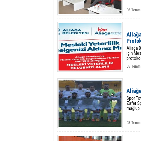
05 Temmu
Aliağa
Proto
Aliağa B
için Mes
protokol
05 Temmu
Aliağa
Spor To
Zafer Sp
mağlup e
03 Temmu