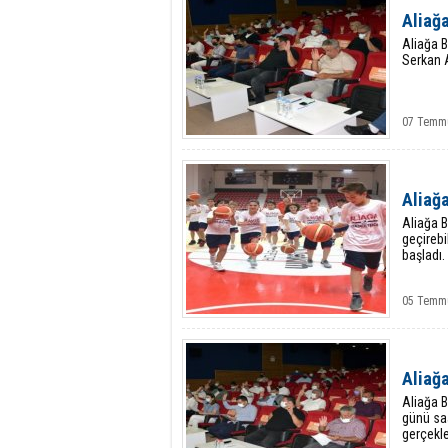
Aliağ
Aliağa B
Serkan A
07 Temmu
Aliağa
Aliağa Be
geçirebi
başladı.
05 Temmu
Aliağ
Aliağa 
günü sa
gerçekle