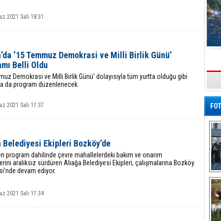
z 2021 Salı 18:31
’da ‘15 Temmuz Demokrasi ve Milli Birlik Günü’
mı Belli Oldu
uz Demokrasi ve Milli Birlik Günü’ dolayısıyla tüm yurtta olduğu gibi
s
da da program düzenlenecek.
z 2021 Salı 17:37
FOT
 Belediyesi Ekipleri Bozköy’de
nen program dahilinde çevre mahallelerdeki bakım ve onarım
lerini aralıksız sürdüren Aliağa Belediyesi Ekipleri, çalışmalarına Bozköy
si’nde devam ediyor.
De
Al
z 2021 Salı 17:34