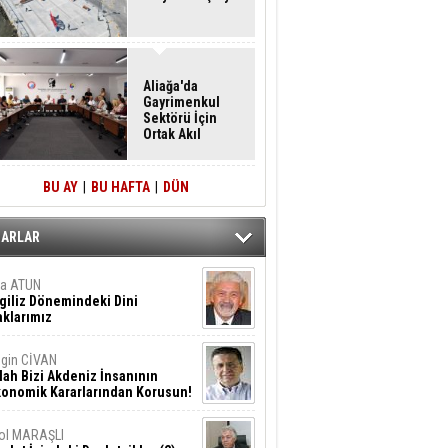
Aliağa'da
Gayrimenkul
Sektörü İçin
Ortak Akıl
Buluşması
BU AY
|
BU HAFTA
|
DÜN
ZARLAR
ta ATUN
giliz Dönemindeki Dini
klarımız
gin CİVAN
lah Bizi Akdeniz İnsanının
konomik Kararlarından Korusun!
ol MARAŞLI