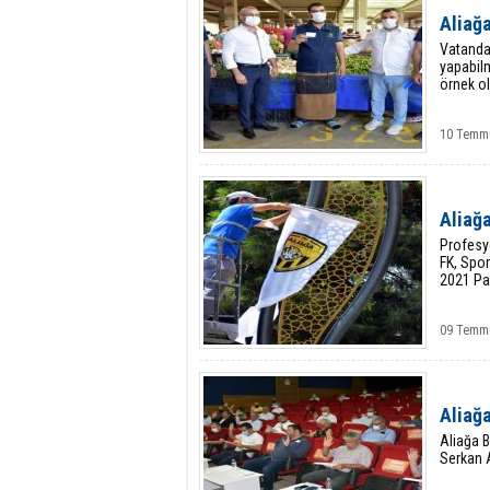
Aliağa
Vatandaş
yapabilm
örnek ol
10 Temmu
Aliağa
Profesyo
FK, Spo
2021 Paz
09 Temm
Aliağa
Aliağa B
Serkan A