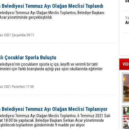
De
a Belediyesi Temmuz Ayı Olağan Meclisi Toplandı
elediyesi Temmuz Ayı Olağan Meclis Toplantısı, Belediye Başkanı
car yönetiminde gerçekleştirildi.
Ya
Ar
z 2021 Çarşamba 09:11
lı Çocuklar Sporla Buluştu
lediyesi’nin çocukların sporla iç içe, keyifli ve verimli bir tatil
VİD
lmeleri için farklı branşlarda açtığı yaz spor okullarında eğitimler
z 2021 Pazartesi 17:00
A
a Belediyesi Temmuz Ayı Olağan Meclisi Toplanıyor
Belediyesi Temmuz Ayı Olağan Meclis Toplantısı, 6 Temmuz 2021 Salı
at 18.00’de yapılacak. Belediye Başkanı Serkan Acar yönetiminde
ştirilecek toplantının gündeminde 9 madde yer alıyor.