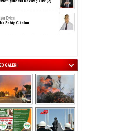
vlet İçindeki Devletçikler (2)
şar Eyice
tık Sahip Cıkalım
EO GALERİ
liağa ‘da  otluk 
Aliağa'nın Ciğerleri 
alanda çıkan 
Yandı
yangın evlere 
sıçramadan 
söndürüldü