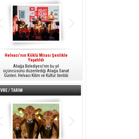
Helvacı’nın Köklü Mirası Şenlikle
Helvacı’da Kültür, Sanat Ve Müzik
A
Yaşatıldı
Şöleni
Aliağa Belediyesi’nin bu yıl
Aliağa Belediyesi tarafından
üçüncüsünü düzenlediği Aliağa Sanat
düzenlenen Aliağa Sanat Günleri, 25
Günleri, Helvacı Kilim ve Kültür Şenliği
Temmuz Cumartesi günü Helvacı’da
ile Helvacı’da renkli bir güne sahne
birbirinden renkli etkinliklerle devam
A
oldu.
edecek.
VRE / TARIM
o