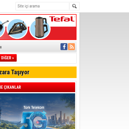
ı
DİĞER »
pıldı
 Toplandı
zara Taşıyor
A.Ş.’Ye İletti
Çağrısı
E ÇIKANLAR
 hızlı müdahale
'ye Geçti