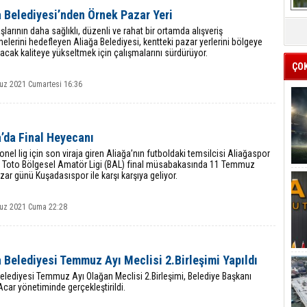
 Belediyesi’nden Örnek Pazar Yeri
larının daha sağlıklı, düzenli ve rahat bir ortamda alışveriş
elerini hedefleyen Aliağa Belediyesi, kentteki pazar yerlerini bölgeye
acak kaliteye yükseltmek için çalışmalarını sürdürüyor.
ÇO
z 2021 Cumartesi 16:36
’da Final Heyecanı
nel lig için son viraja giren Aliağa’nın futboldaki temsilcisi Aliağaspor
r Toto Bölgesel Amatör Ligi (BAL) final müsabakasında 11 Temmuz
ar günü Kuşadasıspor ile karşı karşıya geliyor.
uz 2021 Cuma 22:28
 Belediyesi Temmuz Ayı Meclisi 2.Birleşimi Yapıldı
elediyesi Temmuz Ayı Olağan Meclisi 2.Birleşimi, Belediye Başkanı
car yönetiminde gerçekleştirildi.