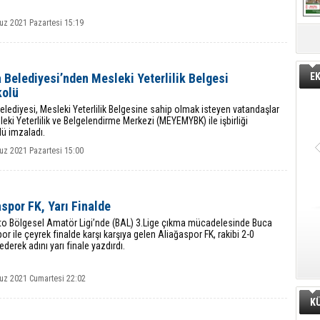
z 2021 Pazartesi 15:19
 Belediyesi’nden Mesleki Yeterlilik Belgesi
E
kolü
elediyesi, Mesleki Yeterlilik Belgesine sahip olmak isteyen vatandaşlar
leki Yeterlilik ve Belgelendirme Merkezi (MEYEMYBK) ile işbirliği
ü imzaladı.
z 2021 Pazartesi 15:00
spor FK, Yarı Finalde
to Bölgesel Amatör Ligi’nde (BAL) 3.Lige çıkma mücadelesinde Buca
or ile çeyrek finalde karşı karşıya gelen Aliağaspor FK, rakibi 2-0
derek adını yarı finale yazdırdı.
z 2021 Cumartesi 22:02
K