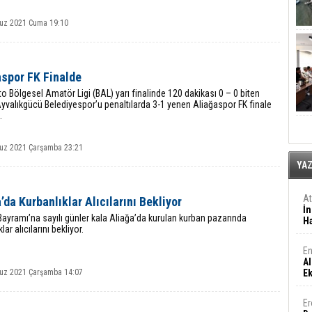
uz 2021 Cuma 19:10
aspor FK Finalde
o Bölgesel Amatör Ligi (BAL) yarı finalinde 120 dakikası 0 – 0 biten
valıkgücü Belediyespor’u penaltılarda 3-1 yenen Aliağaspor FK finale
.
z 2021 Çarşamba 23:21
YA
A
’da Kurbanlıklar Alıcılarını Bekliyor
İn
ayramı’na sayılı günler kala Aliağa’da kurulan kurban pazarında
Ha
lar alıcılarını bekliyor.
En
Al
z 2021 Çarşamba 14:07
E
Er