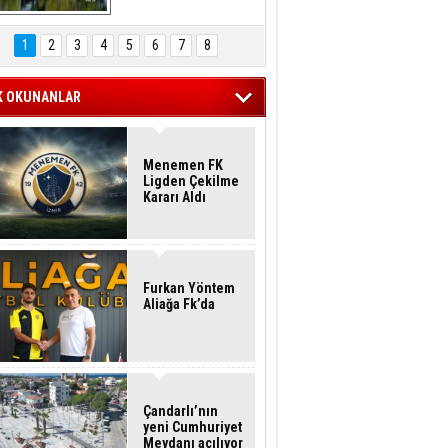
Hasan Eser'in 
Objektifinden
1
2
3
4
5
6
7
8
K OKUNANLAR
Menemen FK
Ligden Çekilme
Kararı Aldı
Furkan Yöntem
Aliağa Fk’da
Çandarlı’nın
yeni Cumhuriyet
Meydanı açılıyor