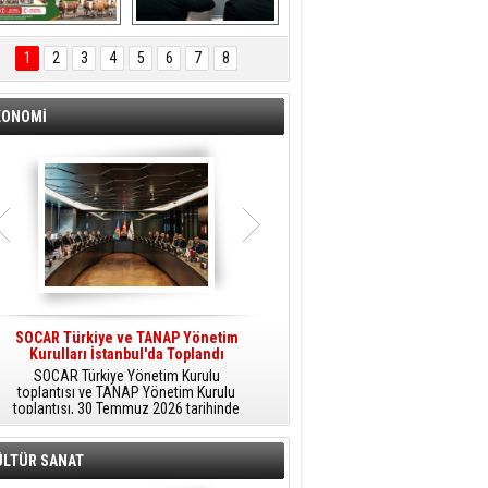
ÖNAL TARIM 
Aliağa'da Polis 
TANITIM FİLMİ
Haftası Kutlandı
1
2
3
4
5
6
7
8
KONOMİ
SOCAR Türkiye ve TANAP Yönetim
Tüpraş Temiz Hidrojen
Kurulları İstanbul'da Toplandı
Teknolojisini Sahada Test Edecek
SOCAR Türkiye Yönetim Kurulu
Stratejik Dönüşüm Planı kapsamında
toplantısı ve TANAP Yönetim Kurulu
düşük karbonlu ve yenilenebilir enerji
toplantısı, 30 Temmuz 2026 tarihinde
çözümlerine odaklanan Tüpraş, temiz
İstanbul’da gerçekleştirildi.
hidrojen teknolojileri alanında yenilikçi
projelere öncülük ediyor.
ÜLTÜR SANAT