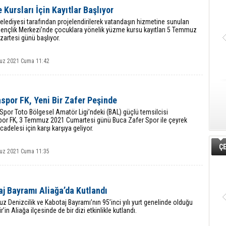
Kursları İçin Kayıtlar Başlıyor
elediyesi tarafından projelendirilerek vatandaşın hizmetine sunulan
Gençlik Merkezi’nde çocuklara yönelik yüzme kursu kayıtları 5 Temmuz
artesi günü başlıyor.
uz 2021 Cuma 11:42
spor FK, Yeni Bir Zafer Peşinde
 Spor Toto Bölgesel Amatör Ligi’ndeki (BAL) güçlü temsilcisi
por FK, 3 Temmuz 2021 Cumartesi günü Buca Zafer Spor ile çeyrek
cadelesi için karşı karşıya geliyor.
ÇE
uz 2021 Cuma 11:35
j Bayramı Aliağa’da Kutlandı
 Denizcilik ve Kabotaj Bayramı’nın 95’inci yılı yurt genelinde olduğu
r’in Aliağa ilçesinde de bir dizi etkinlikle kutlandı.