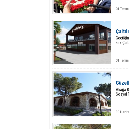
01 Temmu
Çaltıl
Geçtiğim
kez Çalt
01 Temmu
Güzelh
Aliağa B
Sosyal T
30 Hazir