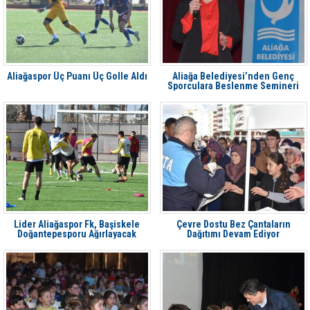
Aliağaspor Üç Puanı Üç Golle Aldı
Aliağa Belediyesi’nden Genç
Sporculara Beslenme Semineri
Lider Aliağaspor Fk, Başiskele
Çevre Dostu Bez Çantaların
Doğantepesporu Ağırlayacak
Dağıtımı Devam Ediyor