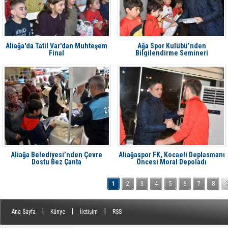
Aliağa'da Tatil Var'dan Muhteşem
Ağa Spor Kulübü’nden
Final
Bilgilendirme Semineri
Aliağa Belediyesi’nden Çevre
Aliağaspor FK, Kocaeli Deplasmanı
Dostu Bez Çanta
Öncesi Moral Depoladı
1
2
3
4
5
6
7
8
|
|
|
Ana Sayfa
Künye
İletişim
RSS