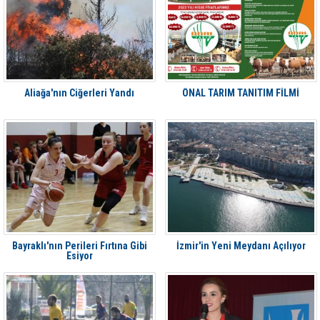
Aliağa'nın Ciğerleri Yandı
ÖNAL TARIM TANITIM FİLMİ
Bayraklı'nın Perileri Fırtına Gibi
İzmir'in Yeni Meydanı Açılıyor
Esiyor