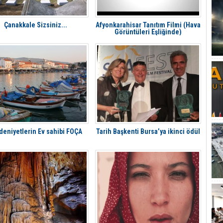
Çanakkale Sizsiniz...
Afyonkarahisar Tanıtım Filmi (Hava
Görüntüleri Eşliğinde)
eniyetlerin Ev sahibi FOÇA
Tarih Başkenti Bursa’ya ikinci ödül