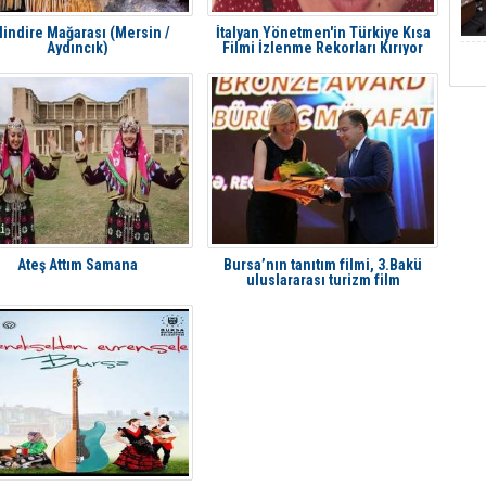
lindire Mağarası (Mersin /
İtalyan Yönetmen'in Türkiye Kısa
Aydıncık)
Filmi İzlenme Rekorları Kırıyor
Ateş Attım Samana
Bursa’nın tanıtım filmi, 3.Bakü
uluslararası turizm film
festivalinde ödül aldı.