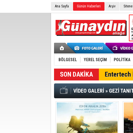
Ana Sayfa
Günün Haberleri
Arşiv
Sitene
BÖLGESEL
YEREL SEÇİM
POLİTİKA
SON DAKİKA
Entertech İ
VİDEO GALERİ
»
GEZİ TANI