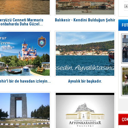
eryüzü Cenneti Marmaris
Balıkesir - Kendini Bulduğun Şehir
onbaharda Daha Güzel...
FOT
De
Al
hir'i bir de havadan izleyin...
Ayvalık bir başkadır.
ÇO