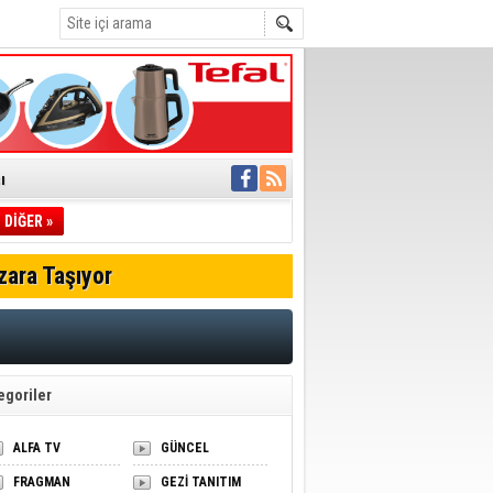
ı
DİĞER »
pıldı
zara Taşıyor
 Toplandı
A.Ş.’Ye İletti
Çağrısı
 hızlı müdahale
'ye Geçti
egoriler
ALFA TV
GÜNCEL
FRAGMAN
GEZİ TANITIM