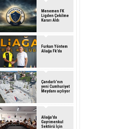
Menemen FK
Ligden Çekilme
Kararı Aldı
Furkan Yöntem
Aliağa Fk’da
Çandarlı’nın
yeni Cumhuriyet
Meydanı açılıyor
Aliağa'da
Gayrimenkul
Sektörü İçin