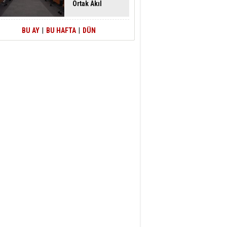
Ortak Akıl
Buluşması
BU AY
|
BU HAFTA
|
DÜN