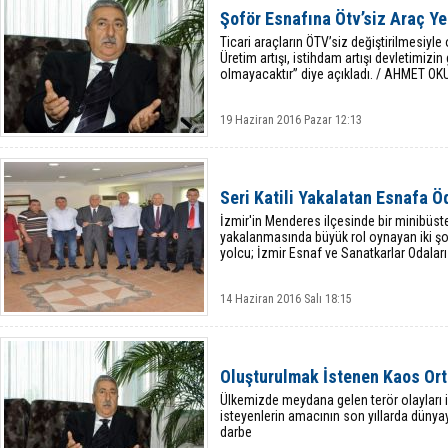
Şoför Esnafına Ötv’siz Araç Ye
Ticari araçların ÖTV’siz değiştirilmesiyl
Üretim artışı, istihdam artışı devletimizin g
olmayacaktır” diye açıkladı. / AHMET 
19 Haziran 2016 Pazar 12:13
Seri Katili Yakalatan Esnafa Ö
İzmir'in Menderes ilçesinde bir minibüste s
yakalanmasında büyük rol oynayan iki şof
yolcu; İzmir Esnaf ve Sanatkarlar Odaları B
14 Haziran 2016 Salı 18:15
Oluşturulmak İstenen Kaos Or
Ülkemizde meydana gelen terör olayları 
isteyenlerin amacının son yıllarda düny
darbe