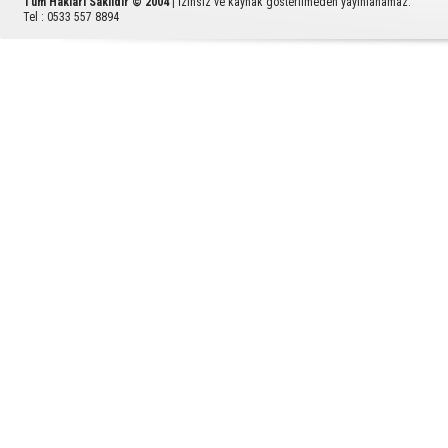
Tüm Hakları Saklıdır © 2004
| İzinsiz ve kaynak gösterilmeden yayınlanamaz.
Tel : 0533 557 8894