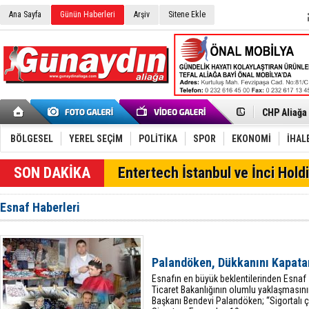
Ana Sayfa
Günün Haberleri
Arşiv
Sitene Ekle
İzmir'in K
CHP Aliağa
Çağrısı
Onat Tüneli
Menemen FK
Aliağa'da G
BÖLGESEL
YEREL SEÇİM
POLİTİKA
SPOR
EKONOMİ
İHAL
Çandarlı’n
Furkan Yön
Entertech İstanbul ve İnci Holdi
Chp Aliağa
AK Parti Al
SOCAR Türk
Esnaf Haberleri
Trafiği dur
Alto, İnşaa
TÜVTÜRK’te
Aliağa'daki
Palandöken, Dükkanını Kapata
Chp Aliağa'
Esnafın en büyük beklentilerinden Esnaf
Ticaret Bakanlığının olumlu yaklaşması
Başkanı Bendevi Palandöken; “Sigortalı ça