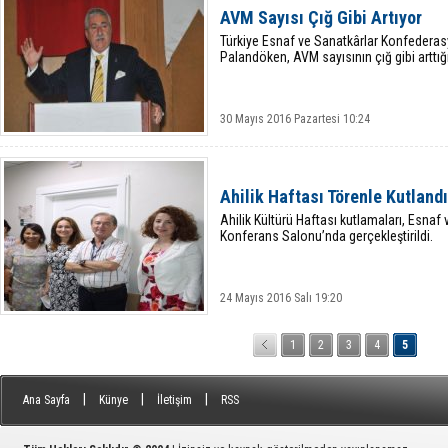
AVM Sayısı Çığ Gibi Artıyor
Türkiye Esnaf ve Sanatkârlar Konfedera
Palandöken, AVM sayısının çığ gibi arttığı
30 Mayıs 2016 Pazartesi 10:24
Ahilik Haftası Törenle Kutlandı
Ahilik Kültürü Haftası kutlamaları, Esnaf v
Konferans Salonu’nda gerçekleştirildi.
24 Mayıs 2016 Salı 19:20
1
2
3
4
5
|
|
|
Ana Sayfa
Künye
İletişim
RSS