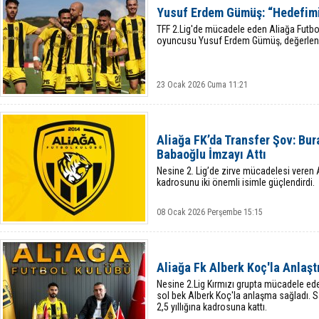
Yusuf Erdem Gümüş: “Hedefimi
TFF 2.Lig'de mücadele eden Aliağa Futbol
oyuncusu Yusuf Erdem Gümüş, değerlen
23 Ocak 2026 Cuma 11:21
Aliağa FK’da Transfer Şov: Bu
Babaoğlu İmzayı Attı
Nesine 2. Lig’de zirve mücadelesi veren 
kadrosunu iki önemli isimle güçlendirdi.
08 Ocak 2026 Perşembe 15:15
Aliağa Fk Alberk Koç'la Anlaşt
Nesine 2.Lig Kırmızı grupta mücadele ede
sol bek Alberk Koç'la anlaşma sağladı. S
2,5 yıllığına kadrosuna kattı.