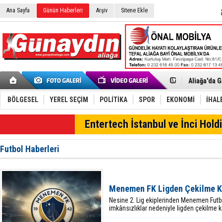
Ana Sayfa
Günün Haberleri
Arşiv
Sitene Ekle
Menemen FK
Aliağa'da G
Çandarlı’n
Furkan Yön
Chp Aliağa
BÖLGESEL
YEREL SEÇİM
POLİTİKA
SPOR
EKONOMİ
İHAL
AK Parti Al
SOCAR Türk
SON DAKİKA
Entertech İstanbul ve İnci Holdi
Trafiği dur
Alto, İnşaa
TÜVTÜRK’te
Futbol Haberleri
Aliağa'daki
Chp Aliağa'
Dikili'de D
Helvacı’nın
Menemen FK Ligden Çekilme Ka
Aliağa-Midi
Nesine 2. Lig ekiplerinden Menemen Fut
imkânsızlıklar nedeniyle ligden çekilme kar