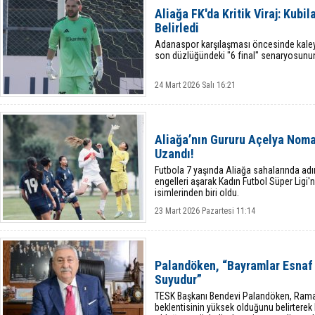
Aliağa FK'da Kritik Viraj: Kubi
Belirledi
Adanaspor karşılaşması öncesinde kaleyi 
son düzlüğündeki "6 final" senaryosunun 
24 Mart 2026 Salı 16:21
Aliağa’nın Gururu Açelya Noma
Uzandı!
Futbola 7 yaşında Aliağa sahalarında a
engelleri aşarak Kadın Futbol Süper Ligi'
isimlerinden biri oldu.
23 Mart 2026 Pazartesi 11:14
Palandöken, “Bayramlar Esnaf 
Suyudur”
TESK Başkanı Bendevi Palandöken, Rama
beklentisinin yüksek olduğunu belirterek