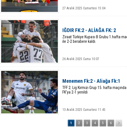
27 Aralık 2025 Cumartesi 15:04
IĞDIR FK:2 - ALİAĞA FK: 2
Ziraat Türkiye Kupası B Grubu 1.hafta ma
ile 2-2 berabere kaldı.
26 Aralık 2025 Cuma 10:07
Menemen Fk:2 - Aliağa Fk:1
TFF 2. Lig Kırmızı Grup 15. hafta maçı
FK’ya 2-1 yenildi
13 Aralık 2025 Cumartesi 11:45
1
2
3
4
5
6