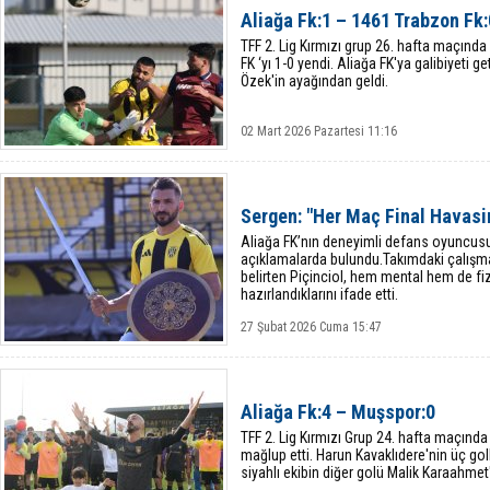
Aliağa Fk:1 – 1461 Trabzon Fk:
TFF 2. Lig Kırmızı grup 26. hafta maçınd
FK ‘yı 1-0 yendi. Aliağa FK'ya galibiyeti 
Özek'in ayağından geldi.
02 Mart 2026 Pazartesi 11:16
Sergen: "Her Maç Final Havasi
Aliağa FK’nın deneyimli defans oyuncusu
açıklamalarda bulundu.Takımdaki çalış
belirten Piçinciol, hem mental hem de fiz
hazırlandıklarını ifade etti.
27 Şubat 2026 Cuma 15:47
Aliağa Fk:4 – Muşspor:0
TFF 2. Lig Kırmızı Grup 24. hafta maçınd
mağlup etti. Harun Kavaklıdere'nin üç goll
siyahlı ekibin diğer golü Malik Karaahmet'