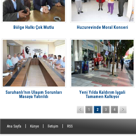
Bölge Halkı Çok Mutlu
Huzurevinde Moral Konseri
Saruhanlı'nın Ulaşım Sorunları
Yeni Yılda Kaldırım İşgali
Masaya Yatırıldı
Tamamen Kalkıyor
1
2
3
4
|
|
|
Ana Sayfa
Künye
İletişim
RSS