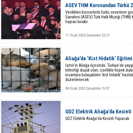
ASEV THM Korosundan Türkü Z
Verdikleri konserlerle türkü severlerin g
Sanatevi (ASEV) Türk Halk Müziği (THM) K
hayran bıraktı.
11 Ocak 2020 Cumartesi 23:21
Aliağa’da ‘Kist Hidatik’ Eğiti
İzmir’in Aliağa ilçesinde, Türkiye'de ya
bilinirliği düşük olan, özellikle köpek dışk
insanlara bulaşabilen ‘kist hidatik’ hasta
düzenlenecek.
08 Ocak 2020 Çarşamba 15:37
GDZ Elektrik Aliağa’da Kesint
GDZ Elektrik Aliağa’da Kesinti Yapacak