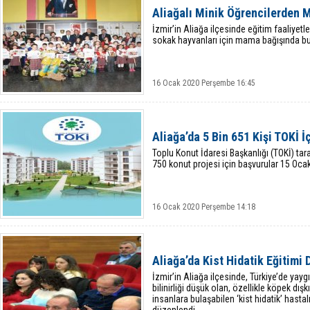
Aliağalı Minik Öğrencilerden 
İzmir’in Aliağa ilçesinde eğitim faaliyetl
sokak hayvanları için mama bağışında b
16 Ocak 2020 Perşembe 16:45
Aliağa’da 5 Bin 651 Kişi TOKİ 
Toplu Konut İdaresi Başkanlığı (TOKİ) tar
750 konut projesi için başvurular 15 Ocak 
16 Ocak 2020 Perşembe 14:18
Aliağa’da Kist Hidatik Eğitimi
İzmir’in Aliağa ilçesinde, Türkiye’de ya
bilinirliği düşük olan, özellikle köpek dışk
insanlara bulaşabilen ‘kist hidatik’ hasta