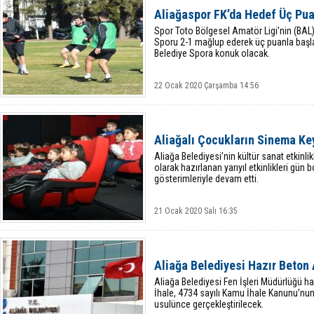
Aliağaspor FK’da Hedef Üç Pu
Spor Toto Bölgesel Amatör Ligi’nin (BAL) 
Sporu 2-1 mağlup ederek üç puanla başl
Belediye Spora konuk olacak.
22 Ocak 2020 Çarşamba 14:56
Aliağalı Çocukların Sinema Ke
Aliağa Belediyesi’nin kültür sanat etkinl
olarak hazırlanan yarıyıl etkinlikleri gü
gösterimleriyle devam etti.
21 Ocak 2020 Salı 16:35
Aliağa Belediyesi Hazır Beton
Aliağa Belediyesi Fen İşleri Müdürlüğü haz
İhale, 4734 sayılı Kamu İhale Kanunu’nu
usulünce gerçekleştirilecek.