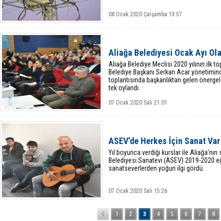
08 Ocak 2020 Çarşamba 13:57
Aliağa Belediyesi Ocak Ayı Ol
Aliağa Belediye Meclisi 2020 yılının ilk to
Belediye Başkanı Serkan Acar yönetimind
toplantısında başkanlıktan gelen önergel
tek oylandı.
07 Ocak 2020 Salı 21:01
ASEV’de Herkes İçin Sanat Var
Yıl boyunca verdiği kurslar ile Aliağa’nı
Belediyesi Sanatevi (ASEV) 2019-2020 e
sanatseverlerden yoğun ilgi gördü.
07 Ocak 2020 Salı 15:26
1
2
3
4
5
6
7
8