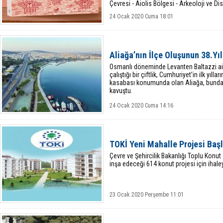
Çevresi - Aiolis Bölgesi - Arkeoloji ve Dis
Sempozyumu Bildirileri’ kita
24 Ocak 2020 Cuma 18:01
Aliağa’nın İlçe Oluşunun 38.Yıl
Osmanlı döneminde Levanten Baltazzi ail
çalıştığı bir çiftlik, Cumhuriyet’in ilk yılla
kasabası konumunda olan Aliağa, bundan
kavuştu.
24 Ocak 2020 Cuma 14:16
TOKİ Yeni Mahalle Projesi Başl
Çevre ve Şehircilik Bakanlığı Toplu Konut
inşa edeceği 614 konut projesi için ihaley
23 Ocak 2020 Perşembe 11:01