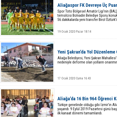
Aliağaspor FK Devreye Üç Puan
Spor Toto Bölgesel Amatör Ligi’nin (BA
temsilcisi Bolvadin Belediye Sporu konuk
56.dakikalarda yeni transfer Birol Öztürk’ü
19 Ocak 2020 Pazar 18:14
Yeni Şakran’da Yol Düzenleme 
Aliağa Belediyesi, Yeni Şakran Mahallesi
nedeniyle deforme olan yolların onarımı
17 Ocak 2020 Cuma 16:43
Aliağa’da 16 Bin 964 Öğrenci 
Türkiye genelinde olduğu gibi İzmir’in Al
yaşandı. 9 Eylül 2019 Pazartesi günü baş
ilk kanaat dönemi tamamlandı.