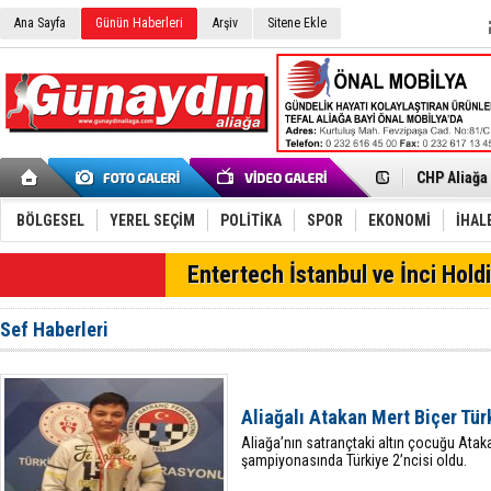
Ana Sayfa
Günün Haberleri
Arşiv
Sitene Ekle
İzmir'in K
CHP Aliağa
Çağrısı
Onat Tüneli
Menemen FK
Aliağa'da G
BÖLGESEL
YEREL SEÇİM
POLİTİKA
SPOR
EKONOMİ
İHAL
Çandarlı’n
Furkan Yön
SON DAKİKA
Entertech İstanbul ve İnci Holdi
Chp Aliağa
AK Parti Al
SOCAR Türk
Sef Haberleri
Trafiği dur
Alto, İnşaa
TÜVTÜRK’te
Aliağa'daki
Aliağalı Atakan Mert Biçer Tür
Chp Aliağa'
Aliağa’nın satrançtaki altın çocuğu Atakan
şampiyonasında Türkiye 2’ncisi oldu.