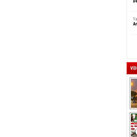
De
Ya
Ar
VİD
A