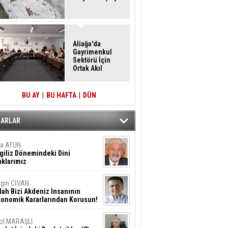
Aliağa'da
Gayrimenkul
Sektörü İçin
Ortak Akıl
Buluşması
BU AY
|
BU HAFTA
|
DÜN
ZARLAR
ta ATUN
giliz Dönemindeki Dini
klarımız
gin CİVAN
lah Bizi Akdeniz İnsanının
konomik Kararlarından Korusun!
ol MARAŞLI