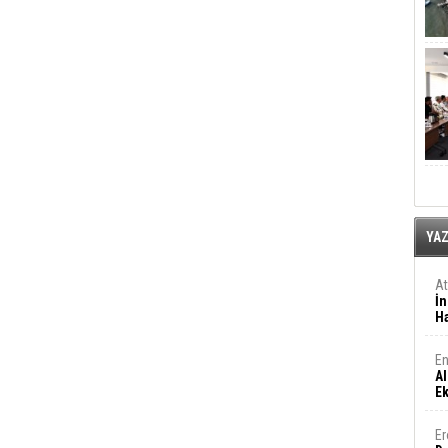
YA
A
İn
Ha
En
Al
E
Er