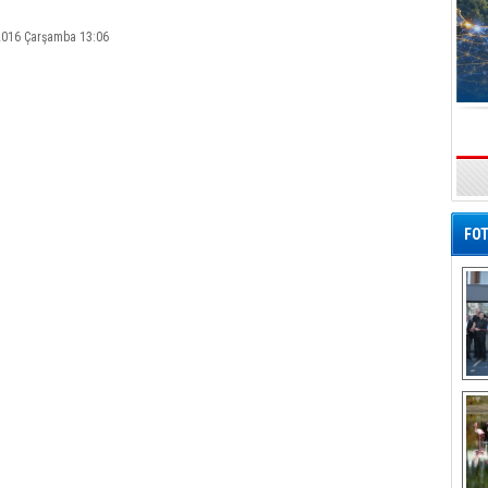
 2016 Çarşamba 13:06
s
FOT
De
Al