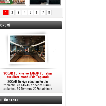
ÖNAL TARIM 
Aliağa'da Polis 
TANITIM FİLMİ
Haftası Kutlandı
1
2
3
4
5
6
7
8
KONOMİ
SOCAR Türkiye ve TANAP Yönetim
Tüpraş Temiz Hidrojen
Kurulları İstanbul'da Toplandı
Teknolojisini Sahada Test Edecek
SOCAR Türkiye Yönetim Kurulu
Stratejik Dönüşüm Planı kapsamında
toplantısı ve TANAP Yönetim Kurulu
düşük karbonlu ve yenilenebilir enerji
toplantısı, 30 Temmuz 2026 tarihinde
çözümlerine odaklanan Tüpraş, temiz
İstanbul’da gerçekleştirildi.
hidrojen teknolojileri alanında yenilikçi
projelere öncülük ediyor.
ÜLTÜR SANAT