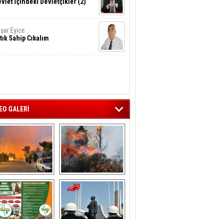
vlet İçindeki Devletçikler (2)
şar Eyice
tık Sahip Cıkalım
EO GALERİ
liağa ‘da  otluk 
Aliağa'nın Ciğerleri 
alanda çıkan 
Yandı
yangın evlere 
sıçramadan 
söndürüldü