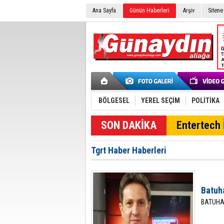
Ana Sayfa
Günün Haberleri
Arşiv
Sitene
BÖLGESEL
YEREL SEÇİM
POLİTİKA
SON DAKİKA
Entertech İ
Tgrt Haber Haberleri
Batuha
BATUHA