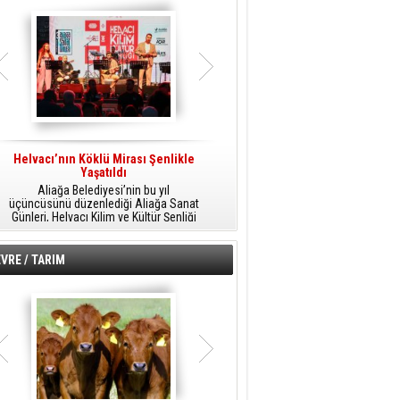
Helvacı’nın Köklü Mirası Şenlikle
Helvacı’da Kültür, Sanat Ve Müzik
A
Yaşatıldı
Şöleni
Aliağa Belediyesi’nin bu yıl
Aliağa Belediyesi tarafından
üçüncüsünü düzenlediği Aliağa Sanat
düzenlenen Aliağa Sanat Günleri, 25
Günleri, Helvacı Kilim ve Kültür Şenliği
Temmuz Cumartesi günü Helvacı’da
ile Helvacı’da renkli bir güne sahne
birbirinden renkli etkinliklerle devam
A
oldu.
edecek.
VRE / TARIM
o