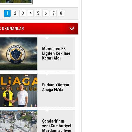
Hasan Eser'in 
Objektifinden
1
2
3
4
5
6
7
8
K OKUNANLAR
Menemen FK
Ligden Çekilme
Kararı Aldı
Furkan Yöntem
Aliağa Fk’da
Çandarlı’nın
yeni Cumhuriyet
Meydanı açılıyor