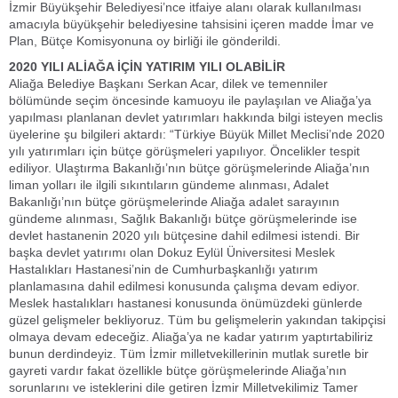
İzmir Büyükşehir Belediyesi’nce itfaiye alanı olarak kullanılması
amacıyla büyükşehir belediyesine tahsisini içeren madde İmar ve
Plan, Bütçe Komisyonuna oy birliği ile gönderildi.
2020 YILI ALİAĞA İÇİN YATIRIM YILI OLABİLİR
Aliağa Belediye Başkanı Serkan Acar, dilek ve temenniler
bölümünde seçim öncesinde kamuoyu ile paylaşılan ve Aliağa’ya
yapılması planlanan devlet yatırımları hakkında bilgi isteyen meclis
üyelerine şu bilgileri aktardı: “Türkiye Büyük Millet Meclisi’nde 2020
yılı yatırımları için bütçe görüşmeleri yapılıyor. Öncelikler tespit
ediliyor. Ulaştırma Bakanlığı’nın bütçe görüşmelerinde Aliağa’nın
liman yolları ile ilgili sıkıntıların gündeme alınması, Adalet
Bakanlığı’nın bütçe görüşmelerinde Aliağa adalet sarayının
gündeme alınması, Sağlık Bakanlığı bütçe görüşmelerinde ise
devlet hastanenin 2020 yılı bütçesine dahil edilmesi istendi. Bir
başka devlet yatırımı olan Dokuz Eylül Üniversitesi Meslek
Hastalıkları Hastanesi’nin de Cumhurbaşkanlığı yatırım
planlamasına dahil edilmesi konusunda çalışma devam ediyor.
Meslek hastalıkları hastanesi konusunda önümüzdeki günlerde
güzel gelişmeler bekliyoruz. Tüm bu gelişmelerin yakından takipçisi
olmaya devam edeceğiz. Aliağa’ya ne kadar yatırım yaptırtabiliriz
bunun derdindeyiz. Tüm İzmir milletvekillerinin mutlak suretle bir
gayreti vardır fakat özellikle bütçe görüşmelerinde Aliağa’nın
sorunlarını ve isteklerini dile getiren İzmir Milletvekilimiz Tamer