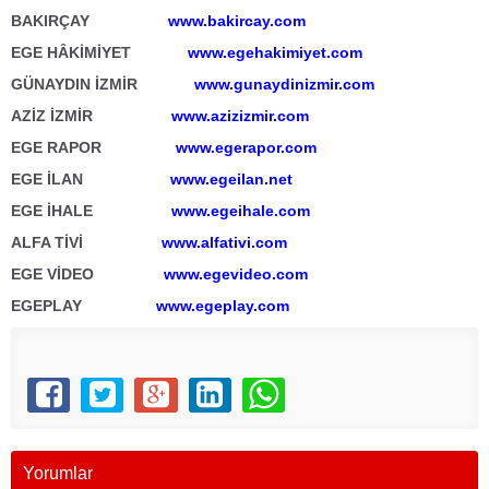
BAKIRÇAY
www.bakircay.com
EGE HÂKİMİYET
www.egehakimiyet.com
GÜNAYDIN İZMİR
www.gunaydinizmir.com
AZİZ İZMİR
www.azizizmir.com
EGE RAPOR
www.egerapor.com
EGE İLAN
www.egeilan.net
EGE İHALE
www.egeihale.com
ALFA TİVİ
www.alfativi.com
EGE VİDEO
www.egevideo.com
EGEPLAY
www.egeplay.com
Yorumlar