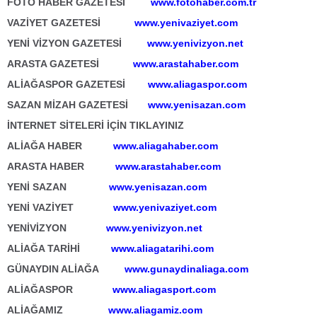
FOTO HABER GAZETESİ
www.fotohaber.com.tr
VAZİYET GAZETESİ
www.yenivaziyet.com
YENİ VİZYON GAZETESİ
www.yenivizyon.net
ARASTA GAZETESİ
www.arastahaber.com
ALİAĞASPOR GAZETESİ
www.aliagaspor.com
SAZAN MİZAH GAZETESİ
www.yenisazan.com
İNTERNET SİTELERİ İÇİN TIKLAYINIZ
ALİAĞA HABER
www.aliagahaber.com
ARASTA HABER
www.arastahaber.com
YENİ SAZAN
www.yenisazan.com
YENİ VAZİYET
www.yenivaziyet.com
YENİVİZYON
www.yenivizyon.net
ALİAĞA TARİHİ
www.aliagatarihi.com
GÜNAYDIN ALİAĞA
www.gunaydinaliaga.com
ALİAĞASPOR
www.aliagasport.com
ALİAĞAMIZ
www.aliagamiz.com