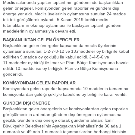
Meclis salonunda yapılan toplantının gündeminde başkanlıktan
gelen önergeler, komisyondan gelen raporlar ve gündem dışı
önerge yer aldı. Meclis üyelerinin oylamasına sunulan 24 madde
tek tek görüşülerek oylandı. 5 Kasım 2019 tarihli meclis
tutanaklarının okunup oylanması ile başlayan toplantı gündem
maddelerinin oylanmasıyla devam etti.
BAŞKANLIKTAN GELEN ÖNERGELER
Başkanlıktan gelen önergeler kapsamında meclis üyelerinin
oylamasına sunulan; 1-2-7-8-12 ve 13.maddeler oy birliği ile kabul
edilirken 9.madde oy çokluğu ile kabul edildi. 3-4-5-6 ve
11.maddeler oy birliği ile İmar ve Plan, Bütçe Komisyonuna havale
edildi. 10.madde ise oy birliğiyle Plan ve Bütçe Komisyonuna
gönderildi.
KOMİSYONDAN GELEN RAPORLAR
Komisyondan gelen raporlar kapsamında 10 maddenin tamamının
komisyonlardan geldiği şekliyle kabulüne oy birliği ile karar verildi.
GÜNDEM DIŞI ÖNERGE
Başkanlıktan gelen önergelerin ve komisyonlardan gelen raporları
görüşülmesinin ardından gündem dışı önergenin oylanmasına
geçildi. Gündem dışı önerge olarak gündeme alınan; İzmir
Büyükşehir Belediyesi’nin Aşağışakran Mahallesi’nde 36 ada 1
numaralı ve 49 ada 1 numaralı taşınmazlardan herhangi birisinin