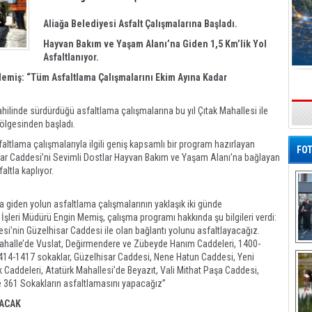
Aliağa Belediyesi Asfalt Çalışmalarına Başladı.
Hayvan Bakım ve Yaşam Alanı’na Giden 1,5 Km’lik Yol
Asfaltlanıyor.
Memiş: “Tüm Asfaltlama Çalışmalarını Ekim Ayına Kadar
hilinde sürdürdüğü asfaltlama çalışmalarına bu yıl Çıtak Mahallesi ile
s
 bölgesinden başladı.
altlama çalışmalarıyla ilgili geniş kapsamlı bir program hazırlayan
FOT
isar Caddesi’ni Sevimli Dostlar Hayvan Bakım ve Yaşam Alanı’na bağlayan
faltla kaplıyor.
 giden yolun asfaltlama çalışmalarının yaklaşık iki günde
İşleri Müdürü Engin Memiş, çalışma programı hakkında şu bilgileri verdi:
si’nin Güzelhisar Caddesi ile olan bağlantı yolunu asfaltlayacağız.
Mahalle’de Vuslat, Değirmendere ve Zübeyde Hanım Caddeleri, 1400-
De
4-1417 sokaklar, Güzelhisar Caddesi, Nene Hatun Caddesi, Yeni
Al
Caddeleri, Atatürk Mahallesi’de Beyazıt, Vali Mithat Paşa Caddesi,
e 361 Sokakların asfaltlamasını yapacağız”
NACAK