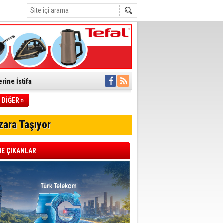
rine İstifa
ı
DİĞER »
zara Taşıyor
pıldı
 Toplandı
E ÇIKANLAR
A.Ş.’Ye İletti
Çağrısı
 hızlı müdahale
'ye Geçti