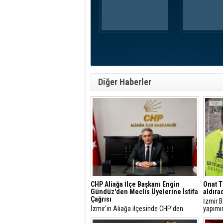
Diğer Haberler
CHP Aliağa İlçe Başkanı Engin
Onat T
Gündüz'den Meclis Üyelerine İstifa
aldıra
Çağrısı
İzmir B
İzmir'in Aliağa ilçesinde CHP'den
yapımı
ayrılan ve ayrılması gündemde olan
tamaml