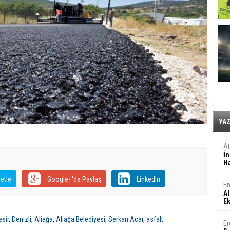
YA
A
İn
Ha
etle
Google+'da Paylaş
LinkedIn
En
Al
E
esir
,
Denizli
,
Aliağa
,
Aliağa Belediyesi
,
Serkan Acar
,
asfalt
Er