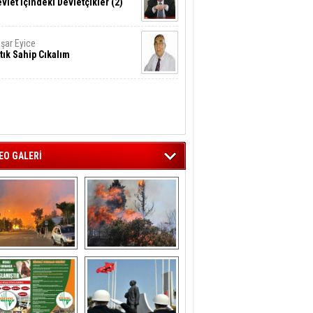
vlet İçindeki Devletçikler (2)
şar Eyice
tık Sahip Cıkalım
EO GALERİ
liağa ‘da  otluk 
Aliağa'nın Ciğerleri 
alanda çıkan 
Yandı
yangın evlere 
sıçramadan 
söndürüldü