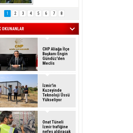
Hasan Eser'in 
Objektifinden
1
2
3
4
5
6
7
8
K OKUNANLAR
CHP Aliağa İlçe
Başkanı Engin
Gündüz'den
Meclis
Üyelerine İstifa
Çağrısı
İzmir'in
Kuzeyinde
Teknoloji Üssü
Yükseliyor
Onat Tüneli
İzmir trafiğine
nefes aldıracak