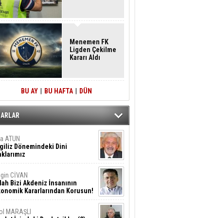
Menemen FK
Ligden Çekilme
Kararı Aldı
BU AY
|
BU HAFTA
|
DÜN
ZARLAR
ta ATUN
giliz Dönemindeki Dini
klarımız
gin CİVAN
lah Bizi Akdeniz İnsanının
konomik Kararlarından Korusun!
ol MARAŞLI