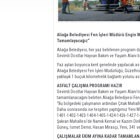
Aliağa Belediyesi Fen İşleri Müdürü Engin 
Tamamlayacağız”
Aliağa Belediyesi, her yaz belirlenen program da
Sevimli Dostlar Hayvan Bakım ve Yaşam Alanı
Yaz ayları boyunca kent genelinde yapılacak asf
Aliağa Belediyesi Fen İşleri Müdürlüğü, Güzelh
yaklaşık 1 buçuk kilometrelik bağlantı yolunu as
ASFALT ÇALIŞMA PROGRAMI HAZIR
Sevimli Dostlar Hayvan Bakım ve Yaşam Alanı’na
tamamlanacağını belirten Aliağa Belediyesi Fen 
“Bu bölgedeki çalışmanın ardından Çıtak Mahalle
Daha sonrasında ise tespitini yaptığımız Yeni 
1401-1402-1403-1404-1405-1424-1426-1427-141
Şakran Mahallesi’de Namık Kemal ve Kazım Dirik 
Güneş, İsmet Demir, Hasan Mirasçı, Yeni, 341 v
ÇALIŞMALAR EKİM AYINA KADAR TAMAMLA