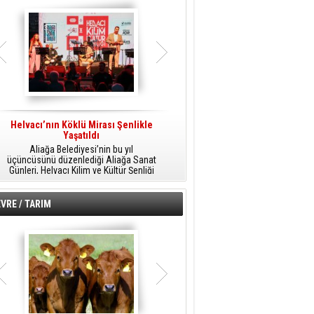
Helvacı’nın Köklü Mirası Şenlikle
Helvacı’da Kültür, Sanat Ve Müzik
A
Yaşatıldı
Şöleni
Aliağa Belediyesi’nin bu yıl
Aliağa Belediyesi tarafından
üçüncüsünü düzenlediği Aliağa Sanat
düzenlenen Aliağa Sanat Günleri, 25
Günleri, Helvacı Kilim ve Kültür Şenliği
Temmuz Cumartesi günü Helvacı’da
ile Helvacı’da renkli bir güne sahne
birbirinden renkli etkinliklerle devam
A
oldu.
edecek.
VRE / TARIM
o