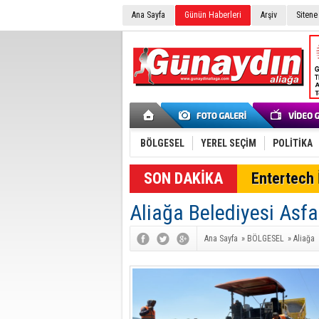
Ana Sayfa
Günün Haberleri
Arşiv
Sitene
BÖLGESEL
YEREL SEÇİM
POLİTİKA
Entertech İ
Aliağa Belediyesi Asfa
Ana Sayfa
»
BÖLGESEL
»
Aliağa