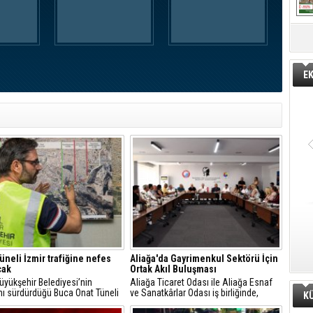
E
üneli İzmir trafiğine nefes
Aliağa'da Gayrimenkul Sektörü İçin
cak
Ortak Akıl Buluşması
üyükşehir Belediyesi’nin
Aliağa Ticaret Odası ile Aliağa Esnaf
nı sürdürdüğü Buca Onat Tüneli
ve Sanatkârlar Odası iş birliğinde,
K
andığında, Buca ile Bornova
ilçede faaliyet gösteren gayrimenkul