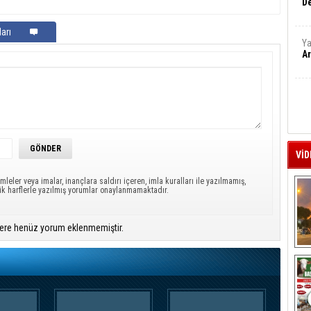
De
arı
Ya
Ar
VİD
mleler veya imalar, inançlara saldırı içeren, imla kuralları ile yazılmamış,
ük harflerle yazılmış yorumlar onaylanmamaktadır.
ere henüz yorum eklenmemiştir.
A