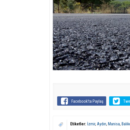
Facebook'ta Paylaş
Twe
Etiketler:
İzmir
,
Aydın
,
Manisa
,
Balık