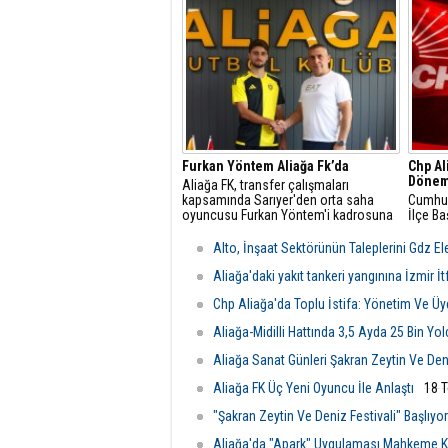
belediye meclis üyelerine tepki
arasın
gösteren CHP Aliağa İlçe Başkanı
dakika
Engin Gündüz, yazılı bir açıklama
yaparak meclis üyeliği görevlerinden
de istifa edilmesini istedi.
Furkan Yöntem Aliağa Fk’da
Chp Al
Dönem
​Aliağa FK, transfer çalışmaları
kapsamında Sarıyer'den orta saha
Cumhuri
oyuncusu Furkan Yöntem'i kadrosuna
İlçe Ba
dâhil etti.
Gündüz
yaptığı
Alto, İnşaat Sektörünün Taleplerini Gdz Elek
mesajla
Aliağa'daki yakıt tankeri yangınına İzmir İ
Chp Aliağa'da Toplu İstifa: Yönetim Ve Üye
Aliağa-Midilli Hattında 3,5 Ayda 25 Bin Yo
Aliağa Sanat Günleri Şakran Zeytin Ve Deniz
Aliağa FK Üç Yeni Oyuncu İle Anlaştı
18 
"Şakran Zeytin Ve Deniz Festivali" Başlıyor
Aliağa'da "Apark" Uygulaması Mahkeme Ka