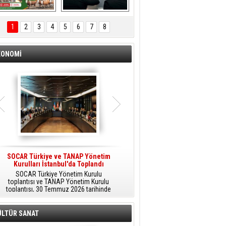
ÖNAL TARIM 
Aliağa'da Polis 
TANITIM FİLMİ
Haftası Kutlandı
1
2
3
4
5
6
7
8
KONOMİ
SOCAR Türkiye ve TANAP Yönetim
Tüpraş Temiz Hidrojen
Kurulları İstanbul'da Toplandı
Teknolojisini Sahada Test Edecek
SOCAR Türkiye Yönetim Kurulu
Stratejik Dönüşüm Planı kapsamında
toplantısı ve TANAP Yönetim Kurulu
düşük karbonlu ve yenilenebilir enerji
toplantısı, 30 Temmuz 2026 tarihinde
çözümlerine odaklanan Tüpraş, temiz
İstanbul’da gerçekleştirildi.
hidrojen teknolojileri alanında yenilikçi
projelere öncülük ediyor.
ÜLTÜR SANAT