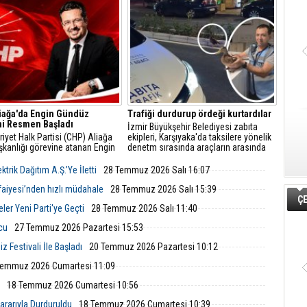
daki ulaşım 45 dakikadan 10
danışmanlarıyla sektörel istişare
ya inecek.
toplantısı gerçekleştirildi.
iağa'da Engin Gündüz
Trafiği durdurup ördeği kurtardılar
i Resmen Başladı
İzmir Büyükşehir Belediyesi zabıta
yet Halk Partisi (CHP) Aliağa
ekipleri, Karşıyaka'da taksilere yönelik
şkanlığı görevine atanan Engin
denetm sırasında araçların arasında
, sosyal medya hesabından
kalan yeşilbaşlı dişi ördeği fark ederek
 açıklamayla yeni döneme ilişkin
trafiği durdurdu.
trik Dağıtım A.Ş.’Ye İletti
28 Temmuz 2026 Salı 16:07
r verdi.
tfaiyesi’nden hızlı müdahale
28 Temmuz 2026 Salı 15:39
ÇE
ler Yeni Parti'ye Geçti
28 Temmuz 2026 Salı 11:40
lcu
27 Temmuz 2026 Pazartesi 15:53
 Festivali İle Başladı
20 Temmuz 2026 Pazartesi 10:12
Temmuz 2026 Cumartesi 11:09
18 Temmuz 2026 Cumartesi 10:56
rarıyla Durduruldu
18 Temmuz 2026 Cumartesi 10:39