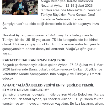
Aliağa Belediyesi Karate Antrenörü
Nezahat Ayhan, 12-15 Şubat 2026
tarihleri arasında Manisa’da düzenlenen
Türkiye Büyükler, Para Karate, Deaf
Karate ve Veteranlar Karate
Şampiyonası’nda elde ettiği derecelerle büyük bir başarıya imza
attı.
Nezahat Ayhan, şampiyonada 34-45 yaş Kata kategorisinde
Türkiye ikincisi, 35-45 yaş arası -75 kilo kategorisinde ise birinci
olarak Türkiye şampiyonu oldu. Uzun bir aranın ardından yeniden
şampiyonalara dönen deneyimli antrenör, Aliağa’ya çifte gurur
yaşattı.
KARATEDE BALKAN SINAVI BAŞLIYOR
Başarılı performansıyla dikkat çeken Ayhan, 27-28 Şubat ve 1 Mart
2026 tarihlerinde Banja Luka’da düzenlenecek Balkan Büyükler ve
Veteranlar Karate Şampiyonası’nda Aliağa’yı ve Türkiye’yi i temsil
edecek.
AYHAN: “ALİAĞA BELEDİYESİ'Nİ EN İYİ ŞEKİLDE TEMSİL
ETMEYE DEVAM EDECEĞİM”
Şampiyona sonrası duygularını dile getiren Aliağa Belediyesi Karate
Antrenörü Nezahat Ayhan, şu ifadeleri kullandı: “11 yıl sonra tekrar
yarıştım ve aynı heyecanı yeniden yaşadım. Bu kez kızlarım, ailem,