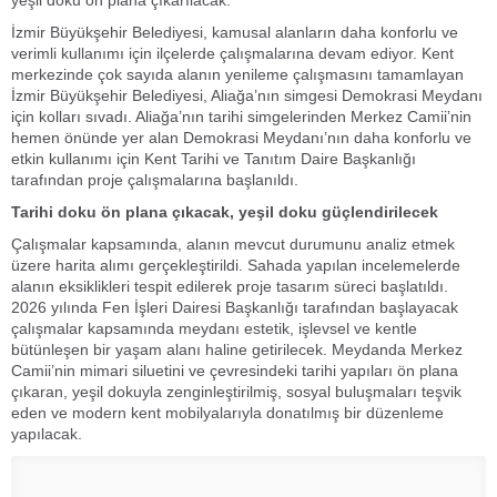
yeşil doku ön plana çıkarılacak.
İzmir Büyükşehir Belediyesi, kamusal alanların daha konforlu ve
verimli kullanımı için ilçelerde çalışmalarına devam ediyor. Kent
merkezinde çok sayıda alanın yenileme çalışmasını tamamlayan
İzmir Büyükşehir Belediyesi, Aliağa’nın simgesi Demokrasi Meydanı
için kolları sıvadı. Aliağa’nın tarihi simgelerinden Merkez Camii’nin
hemen önünde yer alan Demokrasi Meydanı’nın daha konforlu ve
etkin kullanımı için Kent Tarihi ve Tanıtım Daire Başkanlığı
tarafından proje çalışmalarına başlanıldı.
Tarihi doku ön plana çıkacak, yeşil doku güçlendirilecek
Çalışmalar kapsamında, alanın mevcut durumunu analiz etmek
üzere harita alımı gerçekleştirildi. Sahada yapılan incelemelerde
alanın eksiklikleri tespit edilerek proje tasarım süreci başlatıldı.
2026 yılında Fen İşleri Dairesi Başkanlığı tarafından başlayacak
çalışmalar kapsamında meydanı estetik, işlevsel ve kentle
bütünleşen bir yaşam alanı haline getirilecek. Meydanda Merkez
Camii’nin mimari siluetini ve çevresindeki tarihi yapıları ön plana
çıkaran, yeşil dokuyla zenginleştirilmiş, sosyal buluşmaları teşvik
eden ve modern kent mobilyalarıyla donatılmış bir düzenleme
yapılacak.