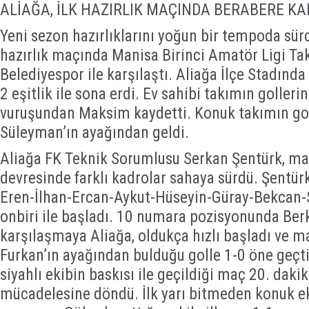
ALİAĞA, İLK HAZIRLIK MAÇINDA BERABERE KA
Yeni sezon hazırlıklarını yoğun bir tempoda sürd
hazırlık maçında Manisa Birinci Amatör Ligi T
Belediyespor ile karşılaştı. Aliağa İlçe Stadınd
2 eşitlik ile sona erdi. Ev sahibi takımın golleri
vuruşundan Maksim kaydetti. Konuk takımın gol
Süleyman’ın ayağından geldi.
Aliağa FK Teknik Sorumlusu Serkan Şentürk, maçı
devresinde farklı kadrolar sahaya sürdü. Şentür
Eren-İlhan-Ercan-Aykut-Hüseyin-Güray-Bekcan
onbiri ile başladı. 10 numara pozisyonunda Ber
karşılaşmaya Aliağa, oldukça hızlı başladı ve 
Furkan’ın ayağından bulduğu golle 1-0 öne geçti.
siyahlı ekibin baskısı ile geçildiği maç 20. dak
mücadelesine döndü. İlk yarı bitmeden konuk e