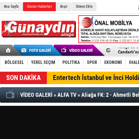
Ana Sayfa
Günün Haberleri
Arşiv
Sitene Ekle
Menemen FK
Aliağa'da G
Çandarlı’n
Furkan Yön
Chp Aliağa
BÖLGESEL
YEREL SEÇİM
POLİTİKA
SPOR
EKONOMİ
İHAL
AK Parti Al
SOCAR Türk
Entertech İstanbul ve İnci Holdi
Trafiği dur
Alto, İnşaa
TÜVTÜRK’te
VİDEO GALERİ
»
ALFA TV
»
Aliağa FK: 2 - Ahmetli Be
Aliağa'daki
Chp Aliağa'
Dikili'de D
Helvacı’nın
Aliağa-Midi