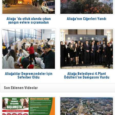
Aliağa ‘da otluk alanda çıkan
Aliağa'nın Ciğerleri Yandı
yangın evlere sıçramadan
söndürüldü
Aliağalılar Depremzedeler İçin
Aliağa Belediyesi 4.Plant
Seferber Oldu
Ödülleri’ne Damgasını Vurdu
Son Eklenen Videolar