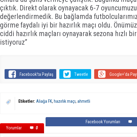
çıktık. Direkt olarak oynayacak 6-7 oyuncumuzu
değerlendirmedik. Bu bağlamda futbolcularımı
görme faydalı iyi bir hazırlık maçı oldu. Önümü
ciddi hazırlık maçları oynayarak sezona hızlı b
istiyoruz”
Facebook'ta Paylaş
Tweetle
Google+'da Pay
Etiketler:
Aliağa FK
,
hazırlık maçı
,
ahmetli
Facebook Yorumları
Yorumlar
0