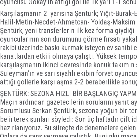
oyuncusu Gökay’ın attığı gol ile ilk yarı 1-1 son
Karşılaşmanın 2. yarısına Şentürk; Yiğit-Bura
Halil-Metin-Necdet-Ahmetcan- Yoldaş-Maksim on
Şentürk, yeni transferlerin ilk kez forma giydiğ
oyuncularının son durumunu görme fırsatı yakala
rakibi üzerinde baskı kurmak isteyen ev sahibi ek
kanatlardan etkili olmaya çalıştı. Yüksek temp
karşılaşmanın ikinci devresinde konuk takımın
Süleyman’ın ve sarı siyahlı ekibin forvet oyuncu
attığı gollerle karşılaşma 2-2 beraberlikle sonu
ŞENTÜRK: SEZONA HIZLI BİR BAŞLANGIÇ YAPM
Maçın ardından gazetecilerin sorularını yanıtla
Sorumlusu Serkan Şentürk, sezona yoğun bir te
belirterek şunları söyledi: Son üç haftadır çift
hazırlanıyoruz. Bu süreçte de denemelere gelen
Onlara da şans vermeye çalıştık. Bugünkü maça