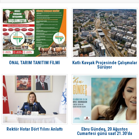
ÖNAL TARIM TANITIM FİLMİ
Katlı Kavşak Projesinde Çalışmalar
Sürüyor
Rektör Hotar Dört Yılını Anlattı
Ebru Gündeş, 20 Ağustos
Cumartesi günü saat 21.30’da
Aliağa'da Avcı Ramadan’da