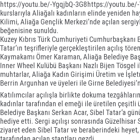
https://youtu.be/-YgqjbQ-3G8https://youtu.b
kurslarıyla Aliağalı kadınların elinde yeniden ha
Kilimi, Aliağa Gençlik Merkezi’nde açılan sergiy
beğenisine sunuldu.
Kuzey Kıbrıs Türk Cumhuriyeti Cumhurbaşkanı Er
Tatar’ın teşrifleriyle gerçekleştirilen açılış tör
Kaymakamı Ömer Karaman, Aliağa Belediye Başk
Inner Wheel Kulübü Başkanı Nazlı Bijen Tösgel il
muhtarlar, Aliağa Kadın Girişimi Üretim ve İşle
Berrin Argunhan ve üyeleri ile Girne Belediyesi’
Katılımcılar açılışla birlikte dokuma tezgâhlarını
kadınlar tarafından el emeği ile üretilen çeşitli 
Belediye Başkanı Serkan Acar, Sibel Tatar’a günü
hediye etti. Sergi açılışı sonrasında Güzelhisar S
ziyaret eden Sibel Tatar ve beraberindeki heyet,
tarafından açılan stantları gezdi.