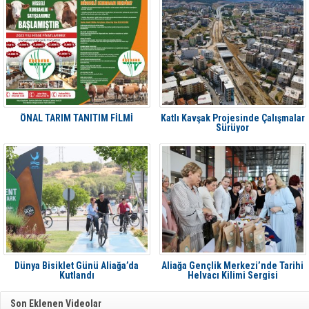
ÖNAL TARIM TANITIM FİLMİ
Katlı Kavşak Projesinde Çalışmalar
Sürüyor
Dünya Bisiklet Günü Aliağa’da
Aliağa Gençlik Merkezi’nde Tarihi
Kutlandı
Helvacı Kilimi Sergisi
Son Eklenen Videolar