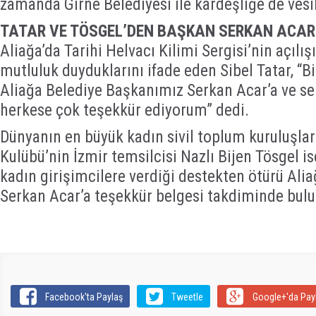
zamanda Girne Belediyesi ile kardeşliğe de vesi
TATAR VE TÖSGEL’DEN BAŞKAN SERKAN ACAR
Aliağa’da Tarihi Helvacı Kilimi Sergisi’nin açıl
mutluluk duyduklarını ifade eden Sibel Tatar, “B
Aliağa Belediye Başkanımız Serkan Acar’a ve s
herkese çok teşekkür ediyorum” dedi.
Dünyanın en büyük kadın sivil toplum kuruluşla
Kulübü’nin İzmir temsilcisi Nazlı Bijen Tösgel i
kadın girişimcilere verdiği destekten ötürü Ali
Serkan Acar’a teşekkür belgesi takdiminde bul
Facebook'ta Paylaş
Tweetle
Google+'da Pay