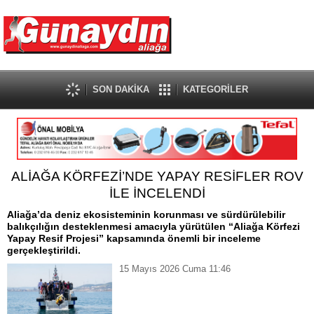
SON DAKİKA
KATEGORİLER
ALİAĞA KÖRFEZİ’NDE YAPAY RESİFLER ROV
İLE İNCELENDİ
Aliağa’da deniz ekosisteminin korunması ve sürdürülebilir
balıkçılığın desteklenmesi amacıyla yürütülen “Aliağa Körfezi
Yapay Resif Projesi” kapsamında önemli bir inceleme
gerçekleştirildi.
15 Mayıs 2026 Cuma 11:46