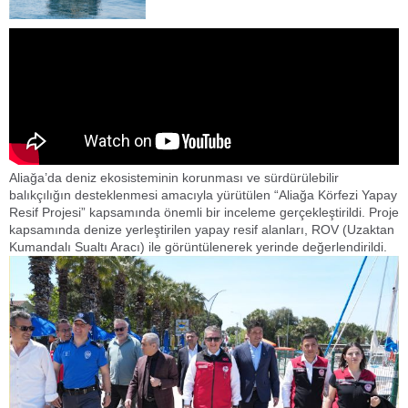
Aliağa’da deniz ekosisteminin korunması ve sürdürülebilir
balıkçılığın desteklenmesi amacıyla yürütülen “Aliağa Körfezi Yapay
Resif Projesi” kapsamında önemli bir inceleme gerçekleştirildi. Proje
kapsamında denize yerleştirilen yapay resif alanları, ROV (Uzaktan
Kumandalı Sualtı Aracı) ile görüntülenerek yerinde değerlendirildi.