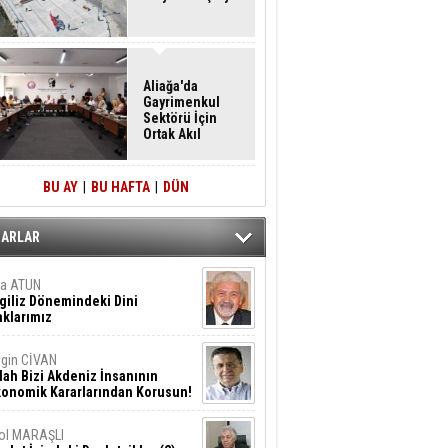
Aliağa'da
Gayrimenkul
Sektörü İçin
Ortak Akıl
Buluşması
BU AY
|
BU HAFTA
|
DÜN
ZARLAR
ta ATUN
giliz Dönemindeki Dini
klarımız
gin CİVAN
lah Bizi Akdeniz İnsanının
konomik Kararlarından Korusun!
ol MARAŞLI