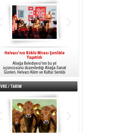
Helvacı’nın Köklü Mirası Şenlikle
Helvacı’da Kültür, Sanat Ve Müzik
A
Yaşatıldı
Şöleni
Aliağa Belediyesi’nin bu yıl
Aliağa Belediyesi tarafından
üçüncüsünü düzenlediği Aliağa Sanat
düzenlenen Aliağa Sanat Günleri, 25
Günleri, Helvacı Kilim ve Kültür Şenliği
Temmuz Cumartesi günü Helvacı’da
ile Helvacı’da renkli bir güne sahne
birbirinden renkli etkinliklerle devam
A
oldu.
edecek.
VRE / TARIM
o