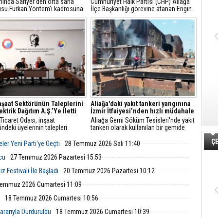
ında Sarıyer'den orta saha
Cumhuriyet Halk Partisi (CHP) Aliağa
su Furkan Yöntem'i kadrosuna
İlçe Başkanlığı görevine atanan Engin
ti.
Gündüz, sosyal medya hesabından
yaptığı açıklamayla yeni döneme ilişkin
mesajlar verdi.
İnşaat Sektörünün Taleplerini
Aliağa'daki yakıt tankeri yangınına
ktrik Dağıtım A.Ş.’Ye İletti
İzmir İtfaiyesi’nden hızlı müdahale
Ticaret Odası, inşaat
Aliağa Gemi Söküm Tesisleri'nde yakıt
ndeki üyelerinin talepleri
tankeri olarak kullanılan bir gemide
 GDZ Elektrik Dağıtım
yangın çıktı. İzmir Büyükşehir
ÇE
leriyle toplantı düzenledi.
Belediyesi İtfaiye Dairesi Başkanlığı
ler Yeni Parti'ye Geçti
28 Temmuz 2026 Salı 11:40
ede sayaç panosu ve enerji
ekipleri, ihbarın ardından hızla bölgeye
üzenlemeleriyle ilgili yeni
ulaştı.
lcu
27 Temmuz 2026 Pazartesi 15:53
 ve başvuru süreçleri
 Festivali İle Başladı
20 Temmuz 2026 Pazartesi 10:12
ndirildi.
Temmuz 2026 Cumartesi 11:09
18 Temmuz 2026 Cumartesi 10:56
rarıyla Durduruldu
18 Temmuz 2026 Cumartesi 10:39