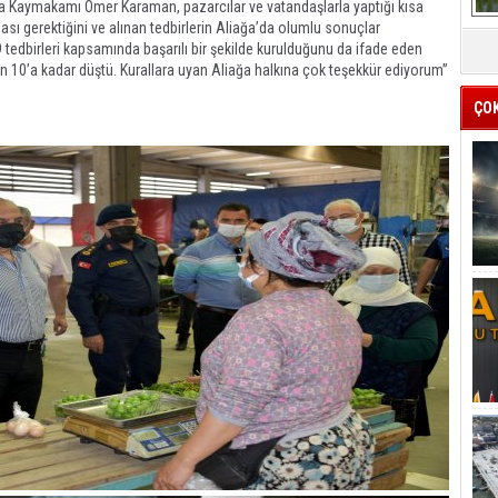
ağa Kaymakamı Ömer Karaman, pazarcılar ve vatandaşlarla yaptığı kısa
sı gerektiğini ve alınan tedbirlerin Aliağa’da olumlu sonuçlar
tedbirleri kapsamında başarılı bir şekilde kurulduğunu da ifade eden
n 10’a kadar düştü. Kurallara uyan Aliağa halkına çok teşekkür ediyorum”
ÇO