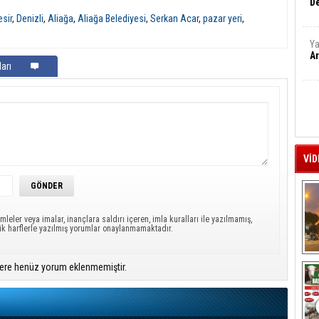
De
esir
,
Denizli
,
Aliağa
,
Aliağa Belediyesi
,
Serkan Acar
,
pazar yeri
,
Ya
Ar
arı
VİD
mleler veya imalar, inançlara saldırı içeren, imla kuralları ile yazılmamış,
ük harflerle yazılmış yorumlar onaylanmamaktadır.
A
ere henüz yorum eklenmemiştir.