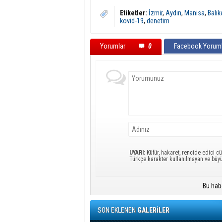
Etiketler:
İzmir
,
Aydın
,
Manisa
,
Balık
kovid-19
,
denetim
Yorumlar
0
Facebook Yoruml
UYARI:
Küfür, hakaret, rencide edici cü
Türkçe karakter kullanılmayan ve büy
Bu hab
SON EKLENEN
GALERİLER