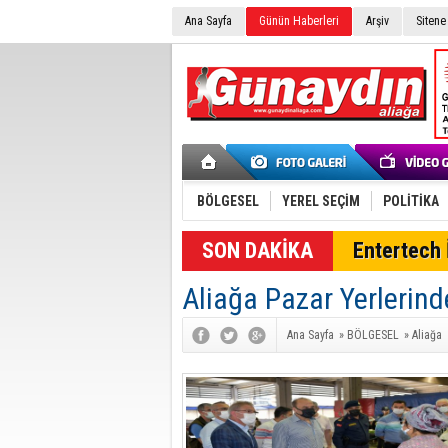
Ana Sayfa
Günün Haberleri
Arşiv
Sitene
BÖLGESEL
YEREL SEÇİM
POLİTİKA
Entertech İ
Aliağa Pazar Yerlerin
Ana Sayfa
»
BÖLGESEL
»
Aliağa