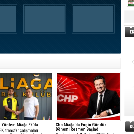
E
 Yöntem Aliağa Fk’da
Chp Aliağa'da Engin Gündüz
K
Dönemi Resmen Başladı
 FK, transfer çalışmaları