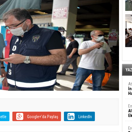
YA
A
İn
Ha
En
Al
E
etle
Google+'da Paylaş
LinkedIn
Er