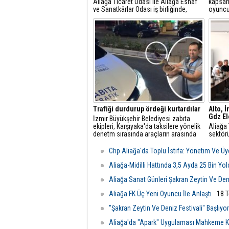
Aliağa Ticaret Odası ile Aliağa Esnaf
kapsam
ve Sanatkârlar Odası iş birliğinde,
oyuncu
ilçede faaliyet gösteren gayrimenkul
dâhil et
danışmanlarıyla sektörel istişare
toplantısı gerçekleştirildi.
Trafiği durdurup ördeği kurtardılar
Alto, 
Gdz Ele
İzmir Büyükşehir Belediyesi zabıta
ekipleri, Karşıyaka'da taksilere yönelik
Aliağa 
denetm sırasında araçların arasında
sektörü
kalan yeşilbaşlı dişi ördeği fark ederek
üzerine
trafiği durdurdu.
yetkili
Chp Aliağa'da Toplu İstifa: Yönetim Ve Üye
Görüşm
odası d
Aliağa-Midilli Hattında 3,5 Ayda 25 Bin Yo
şartlar
Aliağa Sanat Günleri Şakran Zeytin Ve Deniz
değerle
Aliağa FK Üç Yeni Oyuncu İle Anlaştı
18 
"Şakran Zeytin Ve Deniz Festivali" Başlıyor
Aliağa'da "Apark" Uygulaması Mahkeme Ka