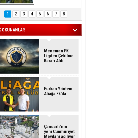
Hasan Eser'in 
Objektifinden
1
2
3
4
5
6
7
8
K OKUNANLAR
Menemen FK
Ligden Çekilme
Kararı Aldı
Furkan Yöntem
Aliağa Fk’da
Çandarlı’nın
yeni Cumhuriyet
Meydanı açılıyor