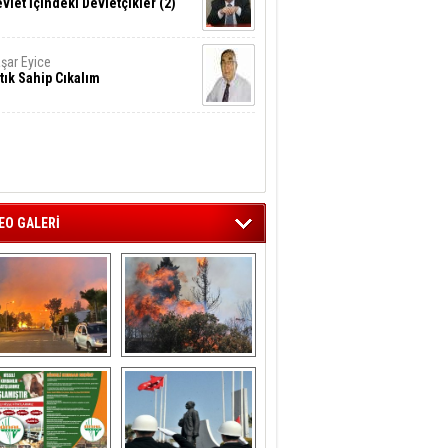
vlet İçindeki Devletçikler (2)
şar Eyice
tık Sahip Cıkalım
EO GALERİ
liağa ‘da  otluk 
Aliağa'nın Ciğerleri 
alanda çıkan 
Yandı
yangın evlere 
sıçramadan 
söndürüldü