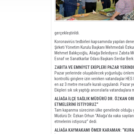
gerçekleştirildi.
Koronavirüs tedbirleri kapsamında yapılan den
Şirketi Yönetim Kurulu Başkanı Mehmedali Özkur
Mehmet Balıkçıoğlu, Aliağa Belediyesi Zabıta M
Esnaf ve Sanatkarlar Odası Başkanı Serdar Berk i
ZABITA VE EMNİYET EKİPLERİ PAZAR YERİN
Pazar yerlerinde oluşabilecek yoğunluğu önlemek
kontrollü girişlere izin verirken vatandaşlar H
en az 3 metre mesafe kuralı uygulandı. Pazar yer
Ekipleri sık sık yaptığı anonslarla vatandaşlar
ALİAĞA İLÇE SAĞLIK MÜDÜRÜ DR. ÖZKAN O
ETMELERİNİ İSTİYORUZ”
Tam kapanma sürecinin ülke genelinde olduğu gib
Müdürü Dr. Özkan Orhun “Aliağa’da vaka sayılar
etmelerini istiyoruz” dedi.
ALİAĞA KAYMAKAMI ÖMER KARAMAN: “KURA