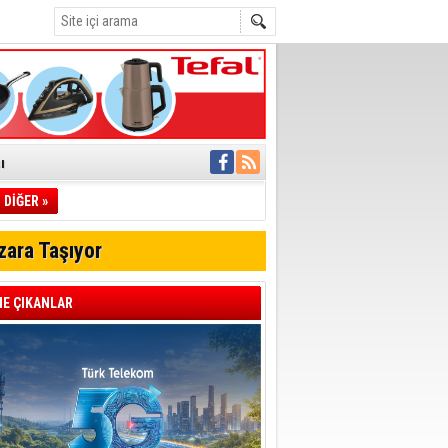
ı
DİĞER »
pıldı
 Toplandı
zara Taşıyor
A.Ş.’Ye İletti
Çağrısı
E ÇIKANLAR
 hızlı müdahale
'ye Geçti