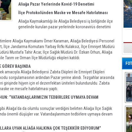
Aliağa Pazar Yerlerinde Kovid-19 Denetimi
İlçe Protokolünden Maske ve Mesafe Hatırlatması
Aliağa Kaymakamlığı ile Aliağa Belediyesi iş birliğinde ilçe
genelinde kurulan pazar yerlerinde koronavirüs denetimi
etimlere Aliağa Kaymakamı Ömer Karaman, Aliağa Belediyesi Personel
t, İlçe Jandarma Komutanı Yarbay Rıfkı Kulaksız, İlçe Emniyet Müdürü
s
üdürü Mustafa Tahir Acar, İlçe Sağlık Müdürü Dr. Özkan Orhun, Aliağa
le Tarım ve Orman İlçe Müdürlüğü ekipleri katıldı.
FOT
DE GÖREV BAŞINDA
 amacıyla Aliağa Belediyesi Zabıta Ekipleri ile Emniyet Ekipleri
ES kodu sorgulamasının ardından Pazar yerine alındı. Tezgahlar arasında
i girişinde hijyen için el dezenfektan üniteleri bulunduruldu. Zabıta
a maske ve mesafe hatırlatması yaptı.
RHUN: “VATANDAŞLARIMIZIN TEDBİRLERE UYMAYA DEVAM
De
i Aliağa’da da olumlu sonuçlar verdiğini belirten Aliağa İlçe Sağlık
Al
ında önemli düşüşler var. Vatandaşlarımızın tedbirlere uymaya devam
LLARA UYAN ALİAĞA HALKINA ÇOK TEŞEKKÜR EDİYORUM”