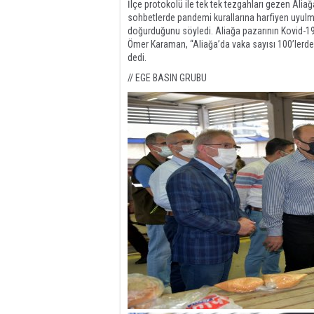
İlçe protokolü ile tek tek tezgahları gezen Ali
sohbetlerde pandemi kurallarına harfiyen uyulma
doğurduğunu söyledi. Aliağa pazarının Kovid-19 
Ömer Karaman, “Aliağa’da vaka sayısı 100’lerde
dedi.
// EGE BASIN GRUBU