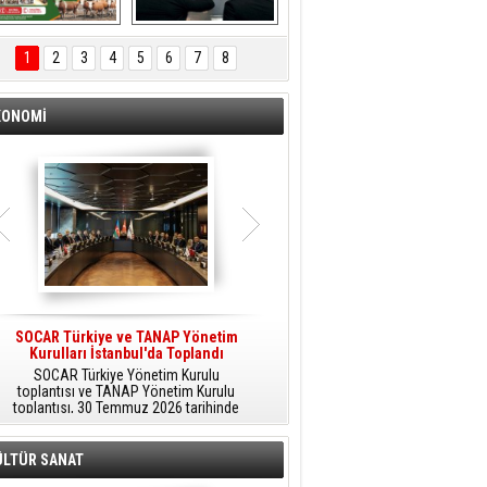
ÖNAL TARIM 
Aliağa'da Polis 
TANITIM FİLMİ
Haftası Kutlandı
1
2
3
4
5
6
7
8
KONOMİ
SOCAR Türkiye ve TANAP Yönetim
Tüpraş Temiz Hidrojen
Kurulları İstanbul'da Toplandı
Teknolojisini Sahada Test Edecek
SOCAR Türkiye Yönetim Kurulu
Stratejik Dönüşüm Planı kapsamında
toplantısı ve TANAP Yönetim Kurulu
düşük karbonlu ve yenilenebilir enerji
toplantısı, 30 Temmuz 2026 tarihinde
çözümlerine odaklanan Tüpraş, temiz
İstanbul’da gerçekleştirildi.
hidrojen teknolojileri alanında yenilikçi
projelere öncülük ediyor.
ÜLTÜR SANAT