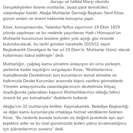
duruşu ve İstiklal Marşı okundu.
Gerçekleştirilen törene muhtarlar, siyasi parti temsilcileri,
vatandaşlar katıldı. Aliağa Muhtarlar Derneği Başkanı Sevil Köse,
günün anlam ve önemi hakkında konuşma yaptı.
Köse, konuşmasında, “İstanbul Nüfus sayımının 19 Ekim 1829
yılında yapılması ve bu nedenle yayınlanan Hatt-ı Hümayun'un
Muhtarlık kurumunun tesisine giden yolu açtığı göz önünde
bulundurularak, bu tarihi günden hareketle 2015/11 sayılı
Başbakanlık Genelgesi ile her yıl 19 Ekim’in ‘Muhtarlar Günü’ olarak
kutlanması kabul edilmiştir” dedi.
Muhtarlığın, çağdaş kamu yönetimi anlayışını en ücra yerleşim
yerlerine kadar taşıdığını vurgulayan Köse, “Muhtarlarımız,
mahallesinde Devletimizin tüm kurumlarını temsil etmekte ve
halkımızla Devlet Kurumları arasında köprü vazifesi görmektedir.
Yönetim anlayışımızda vatandaşlarımızın devletimize ihtiyaç
duyduğunda çalacakları kapının Muhtarlıklarımız olduğu bilinci
önemli bir yer tutmaktadır” ifadelerini kullandı.
Aliağa’nın 32 muhtarıyla birlikte, Kaymakamlık, Belediye Başkanlığı
ve diğer kamu kurumlarıyla ortaklaşa hizmet verdiklerini belirten
Köse, “Bu nedenle burada bulunan siz değerli protokole ayrı ayrı
teşekkür eder ve bu özel günümüzde bizleri yalnız bırakmadığınız
için şükranlarımızı sunarız” dedi.