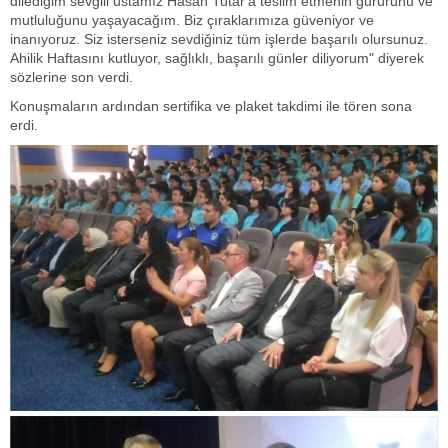
dilediğim sevgili ustamız Hasan Tutar'a teslim etmenin gururunu ve
mutluluğunu yaşayacağım. Biz çıraklarımıza güveniyor ve
inanıyoruz. Siz isterseniz sevdiğiniz tüm işlerde başarılı olursunuz.
Ahilik Haftasını kutluyor, sağlıklı, başarılı günler diliyorum" diyerek
sözlerine son verdi.
Konuşmaların ardından sertifika ve plaket takdimi ile tören sona
erdi.