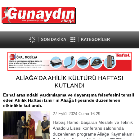
SON DAKİKA
KATEGORİLER
ALİAĞA’DA AHİLİK KÜLTÜRÜ HAFTASI
KUTLANDI
Esnaf arasındaki yardımlaşma ve dayanışma felsefesini temsil
eden Ahilik Haftası İzmir’in Aliağa İlçesinde düzenlenen
etkinlikle kutlandı.
27 Eylül 2024 Cuma 16:29
Habaş Hamdi Başaran Mesleki ve Teknik
Anadolu Lisesi konferans salonunda
düzenlenen programa Aliağa Kaymakamı