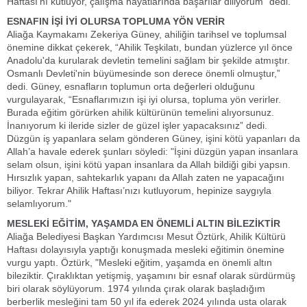
Haftası’nı kutluyor, çalışma hayatlarında başarılar diliyorum” dedi.
ESNAFIN İŞİ İYİ OLURSA TOPLUMA YÖN VERİR
Aliağa Kaymakamı Zekeriya Güney, ahiliğin tarihsel ve toplumsal
önemine dikkat çekerek, “Ahilik Teşkilatı, bundan yüzlerce yıl önce
Anadolu'da kurularak devletin temelini sağlam bir şekilde atmıştır.
Osmanlı Devleti'nin büyümesinde son derece önemli olmuştur,”
dedi. Güney, esnafların toplumun orta değerleri olduğunu
vurgulayarak, “Esnaflarımızın işi iyi olursa, topluma yön verirler.
Burada eğitim görürken ahilik kültürünün temelini alıyorsunuz.
İnanıyorum ki ileride sizler de güzel işler yapacaksınız” dedi.
Düzgün iş yapanlara selam gönderen Güney, işini kötü yapanları da
Allah’a havale ederek şunları söyledi: "İşini düzgün yapan insanlara
selam olsun, işini kötü yapan insanlara da Allah bildiği gibi yapsın.
Hırsızlık yapan, sahtekarlık yapanı da Allah zaten ne yapacağını
biliyor. Tekrar Ahilik Haftası’nızı kutluyorum, hepinize saygıyla
selamlıyorum."
MESLEKİ EĞİTİM, YAŞAMDA EN ÖNEMLİ ALTIN BİLEZİKTİR
Aliağa Belediyesi Başkan Yardımcısı Mesut Öztürk, Ahilik Kültürü
Haftası dolayısıyla yaptığı konuşmada mesleki eğitimin önemine
vurgu yaptı. Öztürk, "Mesleki eğitim, yaşamda en önemli altın
bileziktir. Çıraklıktan yetişmiş, yaşamını bir esnaf olarak sürdürmüş
biri olarak söylüyorum. 1974 yılında çırak olarak başladığım
berberlik mesleğini tam 50 yıl ifa ederek 2024 yılında usta olarak