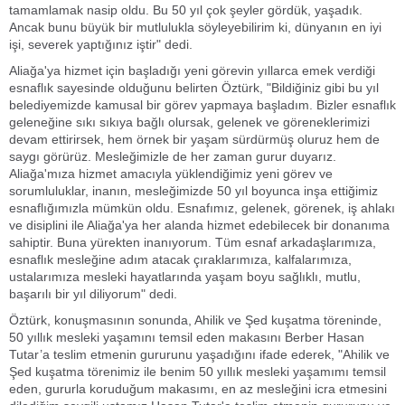
tamamlamak nasip oldu. Bu 50 yıl çok şeyler gördük, yaşadık.
Ancak bunu büyük bir mutlulukla söyleyebilirim ki, dünyanın en iyi
işi, severek yaptığınız iştir" dedi.
Aliağa'ya hizmet için başladığı yeni görevin yıllarca emek verdiği
esnaflık sayesinde olduğunu belirten Öztürk, "Bildiğiniz gibi bu yıl
belediyemizde kamusal bir görev yapmaya başladım. Bizler esnaflık
geleneğine sıkı sıkıya bağlı olursak, gelenek ve göreneklerimizi
devam ettirirsek, hem örnek bir yaşam sürdürmüş oluruz hem de
saygı görürüz. Mesleğimizle de her zaman gurur duyarız.
Aliağa'mıza hizmet amacıyla yüklendiğimiz yeni görev ve
sorumluluklar, inanın, mesleğimizde 50 yıl boyunca inşa ettiğimiz
esnaflığımızla mümkün oldu. Esnafımız, gelenek, görenek, iş ahlakı
ve disiplini ile Aliağa'ya her alanda hizmet edebilecek bir donanıma
sahiptir. Buna yürekten inanıyorum. Tüm esnaf arkadaşlarımıza,
esnaflık mesleğine adım atacak çıraklarımıza, kalfalarımıza,
ustalarımıza mesleki hayatlarında yaşam boyu sağlıklı, mutlu,
başarılı bir yıl diliyorum" dedi.
Öztürk, konuşmasının sonunda, Ahilik ve Şed kuşatma töreninde,
50 yıllık mesleki yaşamını temsil eden makasını Berber Hasan
Tutar’a teslim etmenin gururunu yaşadığını ifade ederek, "Ahilik ve
Şed kuşatma törenimiz ile benim 50 yıllık mesleki yaşamımı temsil
eden, gururla koruduğum makasımı, en az mesleğini icra etmesini