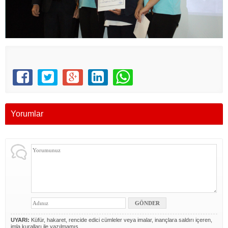
Yorumlar
UYARI:
Küfür, hakaret, rencide edici cümleler veya imalar, inançlara saldırı içeren,
imla kuralları ile yazılmamış,