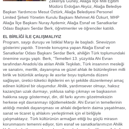
Zekeriya Güney, Aliağa İlçe Milli Eğitim
Müdürü Erdoğan Akyüz, Aliağa Belediye
Başkan Yardımcısı Mesut Öztürk, Aliağa Belediyesi Personel
Limited Şirketi Yönetim Kurulu Başkanı Mehmet Ali Özkurt, MHP
Aliağa İlçe Başkanı Nuray Aydemir, Aliağa Esnaf ve Sanatkarlar
Odası Başkanı Serdar Berk, öğretmenler ve öğrenciler katıldı.
EL BİRLİĞİ İLE ÇALIŞMALIYIZ
Program, saygı duruşu ve İstiklal Marşı ile başladı. Sinevizyon
gösterimi yapıldı. Törende konuşma yapan Aliağa Esnaf ve
Sanatkarlar Odası Başkanı Serdar Berk, ahiliğin Türk toplumundaki
önemine vurgu yaptı. Berk, “Temelleri 13. yüzyılda Ahi Evran
tarafından Anadolu'da atılan Ahilik Teşkilatı, Türk insanının mesleği
ve sanatını, mertlik, dayanışma ve güzel ahlak ile bütünleştiren milli
birlik ve bütünlük anlayışı ile asırlar boyu toplumda düzeni
sağlayan, üretici-tüketici ilişkilerini en iyi şekilde düzenlemeyi amaç
edinen kültürel bir oluşumdur. Ahilik, yardımsever olmayı, haksız
kazançtan uzak durmayı, yoklusa sahip çıkmayı ve başkasının
hakkına saygı göstermeyi, din, dil farkı ayrımı gözetmeksizin
herkese eşit davranmayı öğütlemektedir. Ahi Evran’ın temellerinin
atıldığı meslek dayanışması ve ahlaki değerlerin daima yaşatılması,
sanat ve ticaret iş ahlakını yerleştirmek için el birliğiyle
çalışmaktayız. Türk kültürünün armağan ettiği bu güçlü mirasın
korunmasını temenni ediyor, tüm esnaf ve sanatkarlarımızın Ahilik