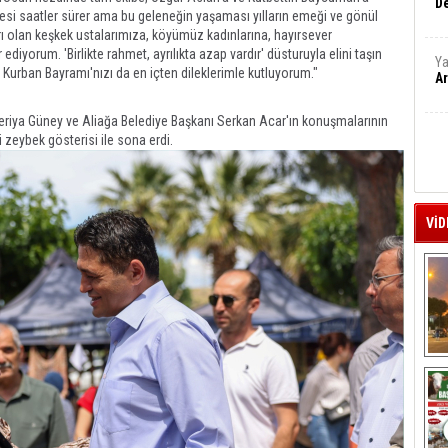
De
esi saatler sürer ama bu geleneğin yaşaması yılların emeği ve gönül
rı olan keşkek ustalarımıza, köyümüz kadınlarına, hayırsever
diyorum. 'Birlikte rahmet, ayrılıkta azap vardır' düsturuyla elini taşın
Ya
 Kurban Bayramı'nızı da en içten dileklerimle kutluyorum."
Ar
riya Güney ve Aliağa Belediye Başkanı Serkan Acar'ın konuşmalarının
i zeybek gösterisi ile sona erdi.
VİD
A