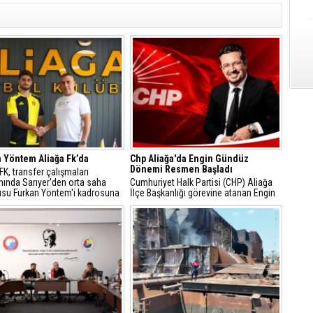
 Yöntem Aliağa Fk’da
Chp Aliağa'da Engin Gündüz
Dönemi Resmen Başladı
 FK, transfer çalışmaları
ında Sarıyer'den orta saha
Cumhuriyet Halk Partisi (CHP) Aliağa
su Furkan Yöntem'i kadrosuna
İlçe Başkanlığı görevine atanan Engin
ti.
Gündüz, sosyal medya hesabından
yaptığı açıklamayla yeni döneme ilişkin
mesajlar verdi.