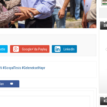
E
etle
Google+'da Paylaş
LinkedIn
li #SosyalTesis #GelenekselHayır
arı
K