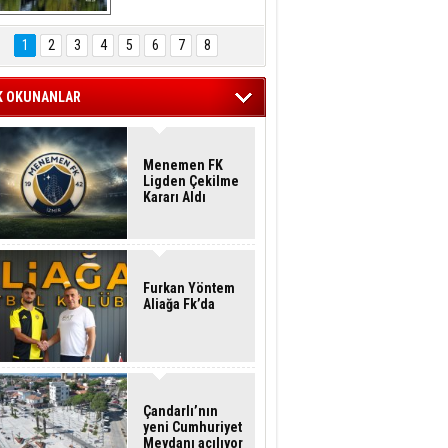
Hasan Eser'in 
Objektifinden
1
2
3
4
5
6
7
8
K OKUNANLAR
Menemen FK
Ligden Çekilme
Kararı Aldı
Furkan Yöntem
Aliağa Fk’da
Çandarlı’nın
yeni Cumhuriyet
Meydanı açılıyor