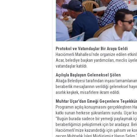
Protokol ve Vatandaşlar Bir Araya Geldi
Hacıömerli Mahallesi’nde organize edilen etkin
Acar, belediye başkan yardımcıları, meclis üyeleri
vatandaşlar katıldı.
Açılışla Başlayan Geleneksel Şölen
Aliağa Belediyesi tarafından inşası tamamlanan 
beraberlik mesajlarının verildiği geleneksel hayır
asırlık keşkek, misafirlere ikram edildi.
Muhtar Uçar'dan Emeği Geçenlere Teşekkü
Programın açılış konuşmasını gerçekleştiren H
katkı sunan herkese şükranlarını sundu. Uçar ko
"Bugün burada sadece bir yemeği paylaşmak için 
beraberliğimizi pekiştirmek için bir aradayız. 
Hacıömerli'mize kazandırdığı için şahsım ve k
geçen Muhtarlık İşleri Müdürümüz Harun Selim 