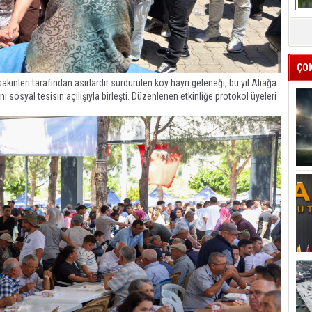
ÇO
akinleri tarafından asırlardır sürdürülen köy hayrı geleneği, bu yıl Aliağa
 sosyal tesisin açılışıyla birleşti. Düzenlenen etkinliğe protokol üyeleri