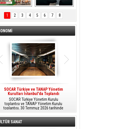
ÖNAL TARIM 
Aliağa'da Polis 
TANITIM FİLMİ
Haftası Kutlandı
1
2
3
4
5
6
7
8
KONOMİ
SOCAR Türkiye ve TANAP Yönetim
Tüpraş Temiz Hidrojen
Kurulları İstanbul'da Toplandı
Teknolojisini Sahada Test Edecek
SOCAR Türkiye Yönetim Kurulu
Stratejik Dönüşüm Planı kapsamında
toplantısı ve TANAP Yönetim Kurulu
düşük karbonlu ve yenilenebilir enerji
toplantısı, 30 Temmuz 2026 tarihinde
çözümlerine odaklanan Tüpraş, temiz
İstanbul’da gerçekleştirildi.
hidrojen teknolojileri alanında yenilikçi
projelere öncülük ediyor.
ÜLTÜR SANAT