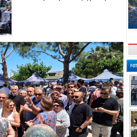
s
FOT
De
Al