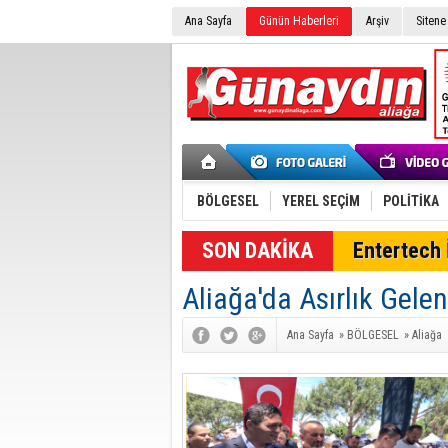
Ana Sayfa
Günün Haberleri
Arşiv
Sitene
BÖLGESEL
YEREL SEÇİM
POLİTİKA
SON DAKİKA
Entertech İ
Aliağa'da Asırlık Gele
Ana Sayfa
»
BÖLGESEL
»
Aliağa