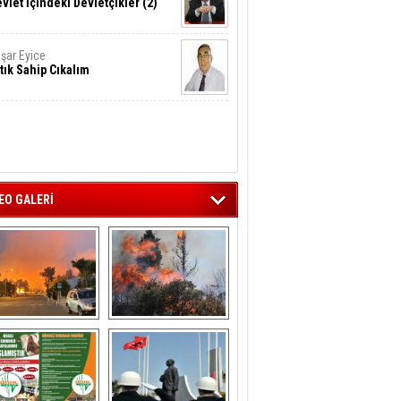
vlet İçindeki Devletçikler (2)
şar Eyice
tık Sahip Cıkalım
EO GALERİ
liağa ‘da  otluk 
Aliağa'nın Ciğerleri 
alanda çıkan 
Yandı
yangın evlere 
sıçramadan 
söndürüldü