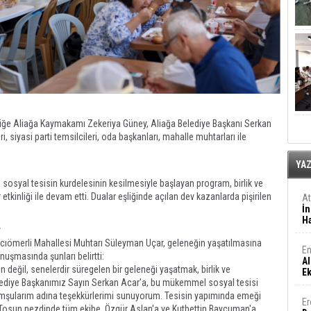
liğe Aliağa Kaymakamı Zekeriya Güney, Aliağa Belediye Başkanı Serkan
, siyasi parti temsilcileri, oda başkanları, mahalle muhtarları ile
YA
sosyal tesisin kurdelesinin kesilmesiyle başlayan program, birlik ve
 etkinliği ile devam etti. Dualar eşliğinde açılan dev kazanlarda pişirilen
A
İn
Ha
r
acıömerli Mahallesi Muhtarı Süleyman Uçar, geleneğin yaşatılmasına
En
nuşmasında şunları belirtti:
Al
değil, senelerdir süregelen bir geleneği yaşatmak, birlik ve
E
Belediye Başkanımız Sayın Serkan Acar'a, bu mükemmel sosyal tesisi
omşularım adına teşekkürlerimi sunuyorum. Tesisin yapımında emeği
Er
Tosun nezdinde tüm ekibe, Özgür Aslan'a ve Kutbettin Baycuman'a