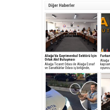
Diğer Haberler
Aliağa'da Gayrimenkul Sektörü İçin
Furkan
Ortak Akıl Buluşması
​Aliağa
Aliağa Ticaret Odası ile Aliağa Esnaf
kapsam
ve Sanatkârlar Odası iş birliğinde,
oyuncu
ilçede faaliyet gösteren gayrimenkul
dâhil et
danışmanlarıyla sektörel istişare
toplantısı gerçekleştirildi.