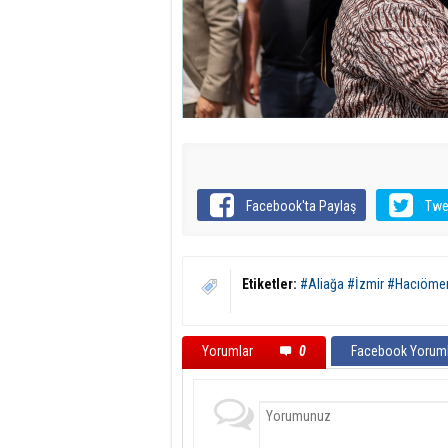
Facebook'ta Paylaş
Twe
Etiketler:
#Aliağa #İzmir #Hacıömer
Yorumlar
0
Facebook Yoruml