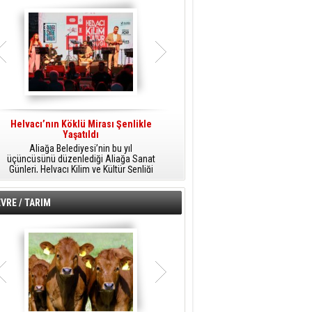
Helvacı’nın Köklü Mirası Şenlikle
Helvacı’da Kültür, Sanat Ve Müzik
A
Yaşatıldı
Şöleni
Aliağa Belediyesi’nin bu yıl
Aliağa Belediyesi tarafından
üçüncüsünü düzenlediği Aliağa Sanat
düzenlenen Aliağa Sanat Günleri, 25
Günleri, Helvacı Kilim ve Kültür Şenliği
Temmuz Cumartesi günü Helvacı’da
ile Helvacı’da renkli bir güne sahne
birbirinden renkli etkinliklerle devam
A
oldu.
edecek.
VRE / TARIM
o