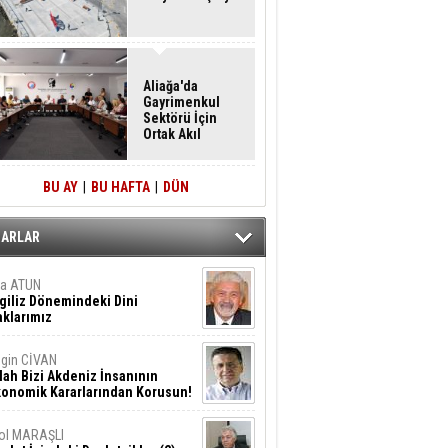
Aliağa'da
Gayrimenkul
Sektörü İçin
Ortak Akıl
Buluşması
BU AY
|
BU HAFTA
|
DÜN
ZARLAR
ta ATUN
giliz Dönemindeki Dini
klarımız
gin CİVAN
lah Bizi Akdeniz İnsanının
konomik Kararlarından Korusun!
ol MARAŞLI