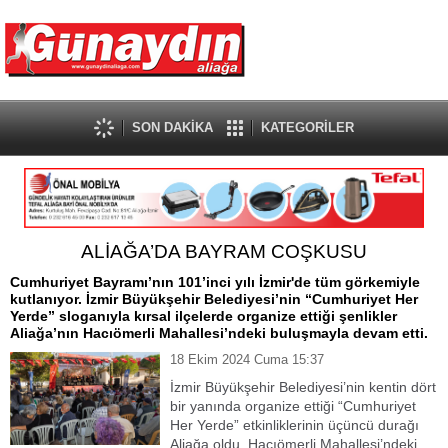
SON DAKİKA
KATEGORİLER
ALİAĞA’DA BAYRAM COŞKUSU
Cumhuriyet Bayramı’nın 101’inci yılı İzmir'de tüm görkemiyle
kutlanıyor. İzmir Büyükşehir Belediyesi’nin “Cumhuriyet Her
Yerde” sloganıyla kırsal ilçelerde organize ettiği şenlikler
Aliağa’nın Hacıömerli Mahallesi’ndeki buluşmayla devam etti.
18 Ekim 2024 Cuma 15:37
İzmir Büyükşehir Belediyesi’nin kentin dört
bir yanında organize ettiği “Cumhuriyet
Her Yerde” etkinliklerinin üçüncü durağı
Aliağa oldu. Hacıömerli Mahallesi’ndeki