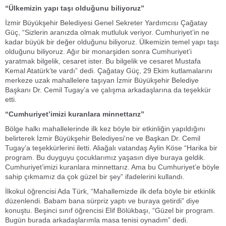
“Ülkemizin yapı taşı olduğunu biliyoruz”
İzmir Büyükşehir Belediyesi Genel Sekreter Yardımcısı Çağatay
Güç, “Sizlerin aranızda olmak mutluluk veriyor. Cumhuriyet’in ne
kadar büyük bir değer olduğunu biliyoruz. Ülkemizin temel yapı taşı
olduğunu biliyoruz. Ağır bir monarşiden sonra Cumhuriyet’i
yaratmak bilgelik, cesaret ister. Bu bilgelik ve cesaret Mustafa
Kemal Atatürk’te vardı” dedi. Çağatay Güç, 29 Ekim kutlamalarını
merkeze uzak mahallelere taşıyan İzmir Büyükşehir Belediye
Başkanı Dr. Cemil Tugay’a ve çalışma arkadaşlarına da teşekkür
etti.
“Cumhuriyet’imizi kuranlara minnettarız”
Bölge halkı mahallelerinde ilk kez böyle bir etkinliğin yapıldığını
belirterek İzmir Büyükşehir Belediyesi'ne ve Başkan Dr. Cemil
Tugay’a teşekkürlerini iletti. Aliağalı vatandaş Aylin Köse “Harika bir
program. Bu duyguyu çocuklarımız yaşasın diye buraya geldik.
Cumhuriyet’imizi kuranlara minnettarız. Ama bu Cumhuriyet’e böyle
sahip çıkmamız da çok güzel bir şey” ifadelerini kullandı.
İlkokul öğrencisi Ada Türk, “Mahallemizde ilk defa böyle bir etkinlik
düzenlendi. Babam bana sürpriz yaptı ve buraya getirdi” diye
konuştu. Beşinci sınıf öğrencisi Elif Bölükbaşı, “Güzel bir program.
Bugün burada arkadaşlarımla masa tenisi oynadım” dedi.