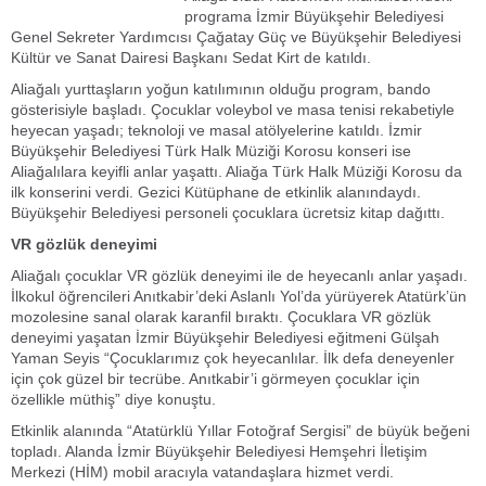
programa İzmir Büyükşehir Belediyesi
Genel Sekreter Yardımcısı Çağatay Güç ve Büyükşehir Belediyesi
Kültür ve Sanat Dairesi Başkanı Sedat Kirt de katıldı.
Aliağalı yurttaşların yoğun katılımının olduğu program, bando
gösterisiyle başladı. Çocuklar voleybol ve masa tenisi rekabetiyle
heyecan yaşadı; teknoloji ve masal atölyelerine katıldı. İzmir
Büyükşehir Belediyesi Türk Halk Müziği Korosu konseri ise
Aliağalılara keyifli anlar yaşattı. Aliağa Türk Halk Müziği Korosu da
ilk konserini verdi. Gezici Kütüphane de etkinlik alanındaydı.
Büyükşehir Belediyesi personeli çocuklara ücretsiz kitap dağıttı.
VR gözlük deneyimi
Aliağalı çocuklar VR gözlük deneyimi ile de heyecanlı anlar yaşadı.
İlkokul öğrencileri Anıtkabir’deki Aslanlı Yol’da yürüyerek Atatürk’ün
mozolesine sanal olarak karanfil bıraktı. Çocuklara VR gözlük
deneyimi yaşatan İzmir Büyükşehir Belediyesi eğitmeni Gülşah
Yaman Seyis “Çocuklarımız çok heyecanlılar. İlk defa deneyenler
için çok güzel bir tecrübe. Anıtkabir’i görmeyen çocuklar için
özellikle müthiş” diye konuştu.
Etkinlik alanında “Atatürklü Yıllar Fotoğraf Sergisi” de büyük beğeni
topladı. Alanda İzmir Büyükşehir Belediyesi Hemşehri İletişim
Merkezi (HİM) mobil aracıyla vatandaşlara hizmet verdi.