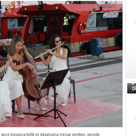
ÇE
ar gece boyunca birlik ve dayanışma mesajı verirken, gecede