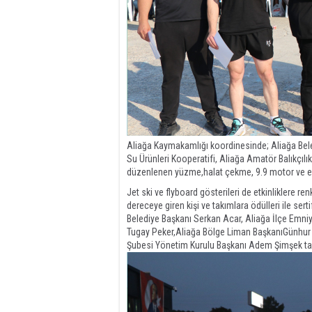
Aliağa Kaymakamlığı koordinesinde; Aliağa Bele
Su Ürünleri Kooperatifi, Aliağa Amatör Balıkçılık
düzenlenen yüzme,halat çekme, 9.9 motor ve el
Jet ski ve flyboard gösterileri de etkinliklere re
dereceye giren kişi ve takımlara ödülleri ile ser
Belediye Başkanı Serkan Acar, Aliağa İlçe Em
Tugay Peker,Aliağa Bölge Liman BaşkanıGünhur Ş
Şubesi Yönetim Kurulu Başkanı Adem Şimşek tara