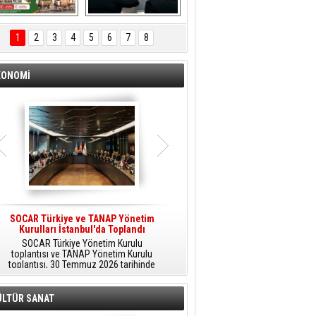
ÖNAL TARIM 
Aliağa'da Polis 
TANITIM FİLMİ
Haftası Kutlandı
1
2
3
4
5
6
7
8
KONOMİ
SOCAR Türkiye ve TANAP Yönetim
Tüpraş Temiz Hidrojen
Kurulları İstanbul'da Toplandı
Teknolojisini Sahada Test Edecek
SOCAR Türkiye Yönetim Kurulu
Stratejik Dönüşüm Planı kapsamında
toplantısı ve TANAP Yönetim Kurulu
düşük karbonlu ve yenilenebilir enerji
toplantısı, 30 Temmuz 2026 tarihinde
çözümlerine odaklanan Tüpraş, temiz
İstanbul’da gerçekleştirildi.
hidrojen teknolojileri alanında yenilikçi
projelere öncülük ediyor.
ÜLTÜR SANAT