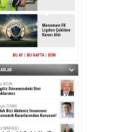
Menemen FK
Ligden Çekilme
Kararı Aldı
BU AY
|
BU HAFTA
|
DÜN
ZARLAR
ta ATUN
giliz Dönemindeki Dini
klarımız
gin CİVAN
lah Bizi Akdeniz İnsanının
konomik Kararlarından Korusun!
ol MARAŞLI