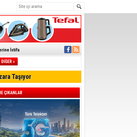
rine İstifa
ı
DİĞER »
zara Taşıyor
pıldı
 Toplandı
E ÇIKANLAR
A.Ş.’Ye İletti
Çağrısı
 hızlı müdahale
'ye Geçti