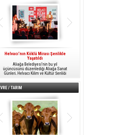
Helvacı’nın Köklü Mirası Şenlikle
Helvacı’da Kültür, Sanat Ve Müzik
A
Yaşatıldı
Şöleni
Aliağa Belediyesi’nin bu yıl
Aliağa Belediyesi tarafından
üçüncüsünü düzenlediği Aliağa Sanat
düzenlenen Aliağa Sanat Günleri, 25
Günleri, Helvacı Kilim ve Kültür Şenliği
Temmuz Cumartesi günü Helvacı’da
ile Helvacı’da renkli bir güne sahne
birbirinden renkli etkinliklerle devam
A
oldu.
edecek.
VRE / TARIM
o