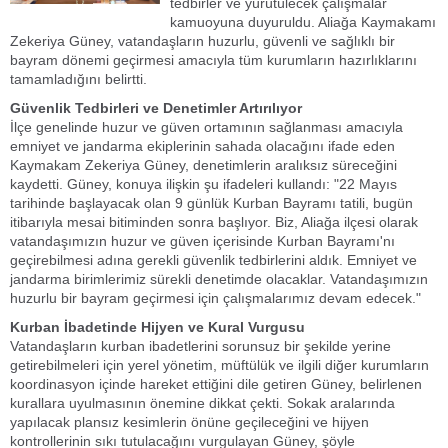
tedbirler ve yürütülecek çalışmalar
kamuoyuna duyuruldu. Aliağa Kaymakamı
Zekeriya Güney, vatandaşların huzurlu, güvenli ve sağlıklı bir
bayram dönemi geçirmesi amacıyla tüm kurumların hazırlıklarını
tamamladığını belirtti.
Güvenlik Tedbirleri ve Denetimler Artırılıyor
İlçe genelinde huzur ve güven ortamının sağlanması amacıyla
emniyet ve jandarma ekiplerinin sahada olacağını ifade eden
Kaymakam Zekeriya Güney, denetimlerin aralıksız süreceğini
kaydetti. Güney, konuya ilişkin şu ifadeleri kullandı: "22 Mayıs
tarihinde başlayacak olan 9 günlük Kurban Bayramı tatili, bugün
itibarıyla mesai bitiminden sonra başlıyor. Biz, Aliağa ilçesi olarak
vatandaşımızın huzur ve güven içerisinde Kurban Bayramı'nı
geçirebilmesi adına gerekli güvenlik tedbirlerini aldık. Emniyet ve
jandarma birimlerimiz sürekli denetimde olacaklar. Vatandaşımızın
huzurlu bir bayram geçirmesi için çalışmalarımız devam edecek."
Kurban İbadetinde Hijyen ve Kural Vurgusu
Vatandaşların kurban ibadetlerini sorunsuz bir şekilde yerine
getirebilmeleri için yerel yönetim, müftülük ve ilgili diğer kurumların
koordinasyon içinde hareket ettiğini dile getiren Güney, belirlenen
kurallara uyulmasının önemine dikkat çekti. Sokak aralarında
yapılacak plansız kesimlerin önüne geçileceğini ve hijyen
kontrollerinin sıkı tutulacağını vurgulayan Güney, şöyle