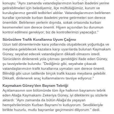
konuştu: "Aynı zamanda vatandaşlarımızın kurban ibadetini yerine
getirebilmeleri için belediyemiz, ilçe müftülüğümüz, kurum ve
kuruluşlarımız gerekli tedbirleri aldılar. Vatandaşlarımızın belirlenen
kurallar içerisinde kurban ibadetini yerine getirmeleri son derece
önemlidir. Belirlenen yerlerin dışında, sokak ortasında kurban
kesmemeleri son derece önemli. Hijyen açısından bu durumun
kontrol edilmesi gerekiyor; biz de kontrollerimizi yapacağız."
Sürücülere Trafik Kurallarına Uyum Çağrısı
Uzun tatil dönemlerinde kara yollarında oluşabilecek yoğunluğa ve
meydana gelebilecek kazalara karşı uyarılarda bulunan Kaymakam
Güney, seyahat edecek vatandaşların dikkatli olmasını istedi.
Sürücülerin dinlenerek yola çıkması gerektiğini ifade eden Güney,
şu tavsiyelerde bulundu: "Dediğimiz gibi, seyahate çıkacak
vatandaşlarımızın trafik kurallarına uymaları son derece önemli.
Bilindiği gibi uzun tatillerde birçok trafik kazası meydana gelebilir.
Dikkatli, dinlenerek araç kullanmalarını tavsiye ediyoruz."
Kaymakam Güney'den Bayram Tebriği
Açıklamasının son bölümünde tüm ilçe halkının bayramını tebrik
eden Aliağa Kaymakamı Zekeriya Güney, iyi dileklerini şu sözlerle
aktardı: "Aynı zamanda da bütün Aliağa'da yaşayan
hemşehrilerimizin Kurban Bayramı'nı kutluyorum. Sevdikleriyle
birlikte huzurlu, mutlu bayramlar geçirmesini diliyorum." dedi.