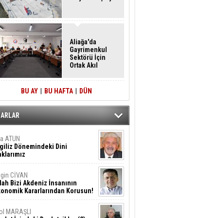
Aliağa'da
Gayrimenkul
Sektörü İçin
Ortak Akıl
Buluşması
BU AY
|
BU HAFTA
|
DÜN
ZARLAR
ta ATUN
giliz Dönemindeki Dini
klarımız
gin CİVAN
lah Bizi Akdeniz İnsanının
konomik Kararlarından Korusun!
ol MARAŞLI