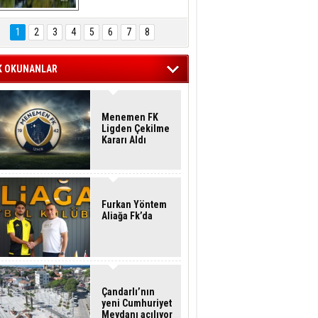
Hasan Eser'in 
Objektifinden
1
2
3
4
5
6
7
8
K OKUNANLAR
Menemen FK
Ligden Çekilme
Kararı Aldı
Furkan Yöntem
Aliağa Fk’da
Çandarlı’nın
yeni Cumhuriyet
Meydanı açılıyor