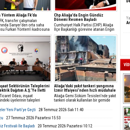
De
 Yöntem Aliağa Fk’da
Chp Aliağa'da Engin Gündüz
Ya
Dönemi Resmen Başladı
 FK, transfer çalışmaları
Ar
ında Sarıyer'den orta saha
Cumhuriyet Halk Partisi (CHP) Aliağa
su Furkan Yöntem'i kadrosuna
İlçe Başkanlığı görevine atanan Engin
ti.
Gündüz, sosyal medya hesabından
yaptığı açıklamayla yeni döneme ilişkin
mesajlar verdi.
VİD
İnşaat Sektörünün Taleplerini
Aliağa'daki yakıt tankeri yangınına
ktrik Dağıtım A.Ş.’Ye İletti
İzmir İtfaiyesi’nden hızlı müdahale
Ticaret Odası, inşaat
Aliağa Gemi Söküm Tesisleri'nde yakıt
ndeki üyelerinin talepleri
tankeri olarak kullanılan bir gemide
 GDZ Elektrik Dağıtım
yangın çıktı. İzmir Büyükşehir
A
leriyle toplantı düzenledi.
Belediyesi İtfaiye Dairesi Başkanlığı
ler Yeni Parti'ye Geçti
28 Temmuz 2026 Salı 11:40
ede sayaç panosu ve enerji
ekipleri, ihbarın ardından hızla bölgeye
üzenlemeleriyle ilgili yeni
ulaştı.
lcu
27 Temmuz 2026 Pazartesi 15:53
 ve başvuru süreçleri
 Festivali İle Başladı
20 Temmuz 2026 Pazartesi 10:12
ndirildi.