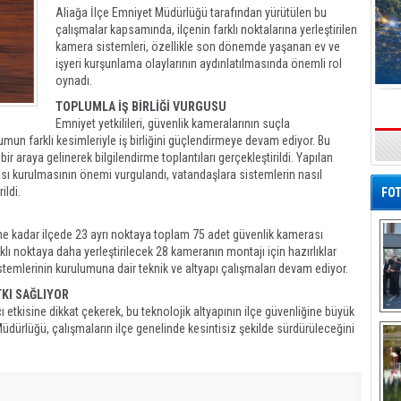
Aliağa İlçe Emniyet Müdürlüğü tarafından yürütülen bu
çalışmalar kapsamında, ilçenin farklı noktalarına yerleştirilen
kamera sistemleri, özellikle son dönemde yaşanan ev ve
işyeri kurşunlama olaylarının aydınlatılmasında önemli rol
oynadı.
TOPLUMLA İŞ BİRLİĞİ VURGUSU
Emniyet yetkilileri, güvenlik kameralarının suçla
mun farklı kesimleriyle iş birliğini güçlendirmeye devam ediyor. Bu
s
r araya gelinerek bilgilendirme toplantıları gerçekleştirildi. Yapılan
sı kurulmasının önemi vurgulandı, vatandaşlara sistemlerin nasıl
ildi.
FOT
e kadar ilçede 23 ayrı noktaya toplam 75 adet güvenlik kamerası
rklı noktaya daha yerleştirilecek 28 kameranın montajı için hazırlıklar
stemlerinin kurulumuna dair teknik ve altyapı çalışmaları devam ediyor.
TKI SAĞLIYOR
cı etkisine dikkat çekerek, bu teknolojik altyapının ilçe güvenliğine büyük
De
üdürlüğü, çalışmaların ilçe genelinde kesintisiz şekilde sürdürüleceğini
Al