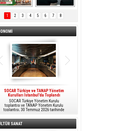
ÖNAL TARIM 
Aliağa'da Polis 
TANITIM FİLMİ
Haftası Kutlandı
1
2
3
4
5
6
7
8
KONOMİ
SOCAR Türkiye ve TANAP Yönetim
Tüpraş Temiz Hidrojen
Kurulları İstanbul'da Toplandı
Teknolojisini Sahada Test Edecek
SOCAR Türkiye Yönetim Kurulu
Stratejik Dönüşüm Planı kapsamında
toplantısı ve TANAP Yönetim Kurulu
düşük karbonlu ve yenilenebilir enerji
toplantısı, 30 Temmuz 2026 tarihinde
çözümlerine odaklanan Tüpraş, temiz
İstanbul’da gerçekleştirildi.
hidrojen teknolojileri alanında yenilikçi
projelere öncülük ediyor.
ÜLTÜR SANAT