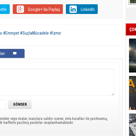
etle
Google+'da Paylaş
LinkedIn
ÇO
sı #Emniyet #SuçlaMücadele #İzmir
arı
mleler veya imalar, inançlara saldırı içeren, imla kuralları ile yazılmamış,
ük harflerle yazılmış yorumlar onaylanmamaktadır.