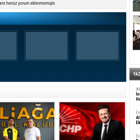
ere henüz yorum eklenmemiştir.
YA
A
İn
Ha
En
Al
E
Er