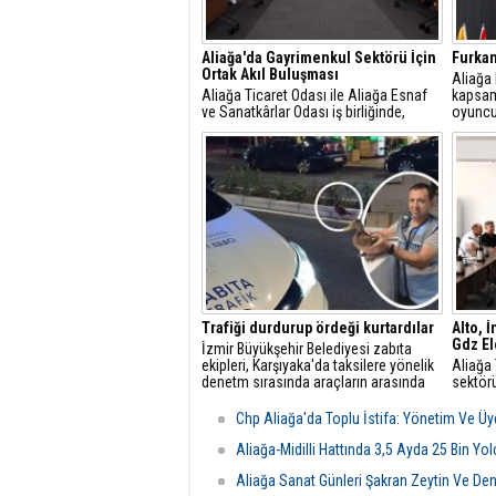
Aliağa'da Gayrimenkul Sektörü İçin
Furkan
Ortak Akıl Buluşması
​Aliağa
Aliağa Ticaret Odası ile Aliağa Esnaf
kapsam
ve Sanatkârlar Odası iş birliğinde,
oyuncu
ilçede faaliyet gösteren gayrimenkul
dâhil et
danışmanlarıyla sektörel istişare
toplantısı gerçekleştirildi.
Trafiği durdurup ördeği kurtardılar
Alto, 
Gdz Ele
İzmir Büyükşehir Belediyesi zabıta
ekipleri, Karşıyaka'da taksilere yönelik
Aliağa 
denetm sırasında araçların arasında
sektörü
kalan yeşilbaşlı dişi ördeği fark ederek
üzerine
trafiği durdurdu.
yetkili
Chp Aliağa'da Toplu İstifa: Yönetim Ve Üye
Görüşm
odası d
Aliağa-Midilli Hattında 3,5 Ayda 25 Bin Yo
şartlar
Aliağa Sanat Günleri Şakran Zeytin Ve Deniz
değerle