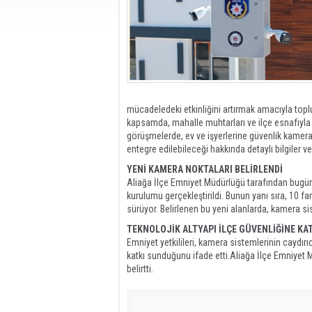
mücadeledeki etkinliğini artırmak amacıyla toplu
kapsamda, mahalle muhtarları ve ilçe esnafıyla bi
görüşmelerde, ev ve işyerlerine güvenlik kamera
entegre edilebileceği hakkında detaylı bilgiler ver
YENİ KAMERA NOKTALARI BELİRLENDİ
Aliağa İlçe Emniyet Müdürlüğü tarafından bugün
kurulumu gerçekleştirildi. Bunun yanı sıra, 10 fa
sürüyor. Belirlenen bu yeni alanlarda, kamera si
TEKNOLOJİK ALTYAPI İLÇE GÜVENLİĞİNE KA
Emniyet yetkilileri, kamera sistemlerinin caydırı
katkı sunduğunu ifade etti.Aliağa İlçe Emniyet M
belirtti.