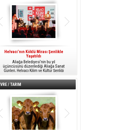
Helvacı’nın Köklü Mirası Şenlikle
Helvacı’da Kültür, Sanat Ve Müzik
A
Yaşatıldı
Şöleni
Aliağa Belediyesi’nin bu yıl
Aliağa Belediyesi tarafından
üçüncüsünü düzenlediği Aliağa Sanat
düzenlenen Aliağa Sanat Günleri, 25
Günleri, Helvacı Kilim ve Kültür Şenliği
Temmuz Cumartesi günü Helvacı’da
ile Helvacı’da renkli bir güne sahne
birbirinden renkli etkinliklerle devam
A
oldu.
edecek.
VRE / TARIM
o