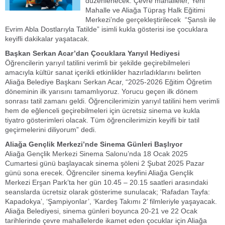
düzenlenecek. Çevre mahalleler, Yeni
Mahalle ve Aliağa Tüpraş Halk Eğitimi
Merkezi’nde gerçekleştirilecek “Şanslı ile
Evrim Abla Dostlarıyla Tatilde” isimli kukla gösterisi ise çocuklara
keyifli dakikalar yaşatacak.
Başkan Serkan Acar’dan Çocuklara Yarıyıl Hediyesi
Öğrencilerin yarıyıl tatilini verimli bir şekilde geçirebilmeleri
amacıyla kültür sanat içerikli etkinlikler hazırladıklarını belirten
Aliağa Belediye Başkanı Serkan Acar, “2025-2026 Eğitim Öğretim
döneminin ilk yarısını tamamlıyoruz. Yorucu geçen ilk dönem
sonrası tatil zamanı geldi. Öğrencilerimizin yarıyıl tatilini hem verimli
hem de eğlenceli geçirebilmeleri için ücretsiz sinema ve kukla
tiyatro gösterimleri olacak. Tüm öğrencilerimizin keyifli bir tatil
geçirmelerini diliyorum” dedi.
Aliağa Gençlik Merkezi’nde Sinema Günleri Başlıyor
Aliağa Gençlik Merkezi Sinema Salonu’nda 18 Ocak 2025
Cumartesi günü başlayacak sinema şöleni 2 Şubat 2025 Pazar
günü sona erecek. Öğrenciler sinema keyfini Aliağa Gençlik
Merkezi Erşan Park’ta her gün 10.45 – 20.15 saatleri arasındaki
seanslarda ücretsiz olarak gösterime sunulacak; ‘Rafadan Tayfa:
Kapadokya’, ‘Şampiyonlar’, ‘Kardeş Takımı 2’ filmleriyle yaşayacak.
Aliağa Belediyesi, sinema günleri boyunca 20-21 ve 22 Ocak
tarihlerinde çevre mahallelerde ikamet eden çocuklar için Aliağa