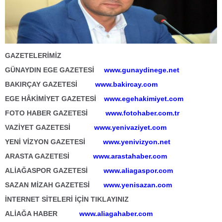
GAZETELERİMİZ
GÜNAYDIN EGE GAZETESİ
www.gunaydinege.net
BAKIRÇAY GAZETESİ
www.bakircay.com
EGE HÂKİMİYET GAZETESİ
www.egehakimiyet.com
FOTO HABER GAZETESİ
www.fotohaber.com.tr
VAZİYET GAZETESİ
www.yenivaziyet.com
YENİ VİZYON GAZETESİ
www.yenivizyon.net
ARASTA GAZETESİ
www.arastahaber.com
ALİAĞASPOR GAZETESİ
www.aliagaspor.com
SAZAN MİZAH GAZETESİ
www.yenisazan.com
İNTERNET SİTELERİ İÇİN TIKLAYINIZ
ALİAĞA HABER
www.aliagahaber.com