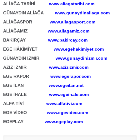
ALİAĞA TARİHİ
www.aliagatarihi.com
GÜNAYDIN ALİAĞA
www.gunaydinaliaga.com
ALİAĞASPOR
www.aliagasport.com
ALİAĞAMIZ
www.aliagamiz.com
BAKIRÇAY
www.bakircay.com
EGE HÂKİMİYET
www.egehakimiyet.com
GÜNAYDIN İZMİR
www.gunaydinizmir.com
AZİZ İZMİR
www.azizizmir.com
EGE RAPOR
www.egerapor.com
EGE İLAN
www.egeilan.net
EGE İHALE
www.egeihale.com
ALFA TİVİ
www.alfativi.com
EGE VİDEO
www.egevideo.com
EGEPLAY
www.egeplay.com