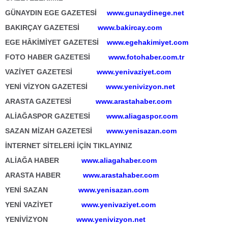
GÜNAYDIN EGE GAZETESİ
www.gunaydinege.net
BAKIRÇAY GAZETESİ
www.bakircay.com
EGE HÂKİMİYET GAZETESİ
www.egehakimiyet.com
FOTO HABER GAZETESİ
www.fotohaber.com.tr
VAZİYET GAZETESİ
www.yenivaziyet.com
YENİ VİZYON GAZETESİ
www.yenivizyon.net
ARASTA GAZETESİ
www.arastahaber.com
ALİAĞASPOR GAZETESİ
www.aliagaspor.com
SAZAN MİZAH GAZETESİ
www.yenisazan.com
İNTERNET SİTELERİ İÇİN TIKLAYINIZ
ALİAĞA HABER
www.aliagahaber.com
ARASTA HABER
www.arastahaber.com
YENİ SAZAN
www.yenisazan.com
YENİ VAZİYET
www.yenivaziyet.com
YENİVİZYON
www.yenivizyon.net