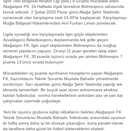
Spor Toto Bölgesel Amatör Ligi (BAL) 8.Grupta mücadele eden
Aliağaspor FK, 16.Haftada Uşak temsilcisi Bölmesporu sahasında
konuk edecek. 2 Şubat 2020 Pazar günü Aliağa Şehir Stadında
oynanacak olan karşılaşma saat 14.00’te başlayacak. Karşılaşmayı
Muğla Bölgesel Hakemlerinden Anıl Furkan Liman yönetecek.
Ligde oynadığı son karşılaşmada ligin güçlü ekiplerinden
Ayvalıkgücü Belediyesporu deplasmanda tek golle geçen
Aliağaspor FK, ligin zayıf ekiplerinden Bölmesporu da mağlup
etmenin planlarını yapıyor. Zirveyi 11 puan geriden takip eden
Aliağaspor FK, 30 puanla üçüncü sırada yer alırken Bölmespor 7
puanla 13’üncü sırada bulunuyor.
Mücadeleden üç puanla ayrılmanın hesaplarını yapan Aliağaspor
FK, hazırlıklarını Teknik Sorumlu Mustafa Bahadır yönetiminde
sürdürüyor. Sarı siyahlılar günü Aliağa Şehir Stadında yaptığı tek
idmanla tamamladı. Bir buçuk saat süren antrenmana eksiksiz
katılan futbolcular, ısınma hareketlerinin ardından pas ve yan top
çalışmaları üzerinde yoğunlaştı.
Yeni bir oyuncu grubuna sahip olduklarını belirten Aliağaspor FK
Teknik Sorumlusu Mustafa Bahadır, futbolcular arasındaki uyumun
iki hafta sonra daha iyi bir düzeye çıkacağını, buna paralel olarak
da taraftara daha güzel bir futbol izleteceklerini söyledi.