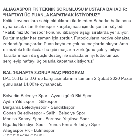
ALİAĞASPOR FK TEKNİK SORUMLUSU MUSTAFA BAHADIR:
“HAFTAYI ÜÇ PUANLA KAPATMAK İSTİYORUZ”
Kaliteli oyunculara sahip olduklarını ifade eden Bahadır, hafta sonu
oynanacak olan Bölmespor karşılaşması için de şunları söyledi:
“Rakibimiz Bölmespor konumu itibariyle aşağı sıralarda yer alıyor.
Bu tür maçlar her zaman için zordur. Futbolcuların motive olmakta
zorlandığı maçlardır. Puan kaybı en çok bu maçlarda oluyor. Ama
elimizdeki futbolcular bu gibi maçların zorluğunu çok iyi biliyor.
Taraftarımızın da güçlü desteği ile sahada en iyi futbolumuzu
sergileyip haftayı üç puanla kapatmak istiyoruz”
BAL 16.HAFTA 8.GRUP MAÇ PROGRAMI
BAL 16.Hafta 8.Grup karşılaşmalarının tamamı 2 Şubat 2020 Pazar
günü saat 14.00’te oynanacak.
Bolvadin Belediye Spor - Ayvalıkgücü Bld.Spor
Aydın Yıldızspor – Sökespor
Bergama Belediyespor - Sandıklıspor
Gönen Belediyespor - Salihli Belediye Spor
Manisa Sanayi Spor - Bornova Yeşilova Spor
Bigadiç Belediye Spor - Yunus Emre Belediye Spor
Aliağaspor FK - Bölmespor