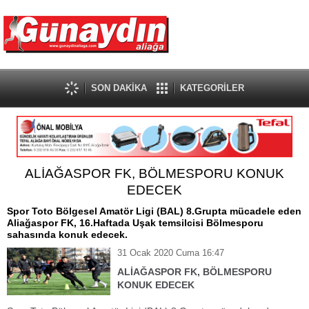
SON DAKİKA
KATEGORİLER
ALİAĞASPOR FK, BÖLMESPORU KONUK
EDECEK
Spor Toto Bölgesel Amatör Ligi (BAL) 8.Grupta mücadele eden
Aliağaspor FK, 16.Haftada Uşak temsilcisi Bölmesporu
sahasında konuk edecek.
31 Ocak 2020 Cuma 16:47
ALİAĞASPOR FK, BÖLMESPORU
KONUK EDECEK