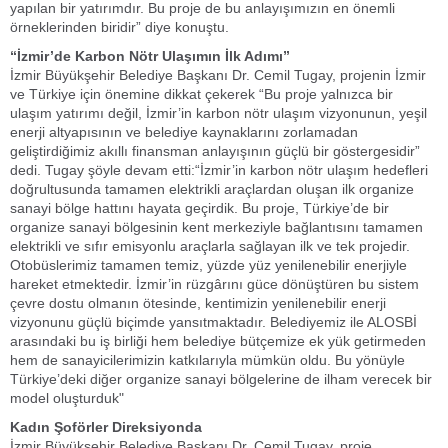
yapılan bir yatırımdır. Bu proje de bu anlayışımızın en önemli
örneklerinden biridir” diye konuştu.
“İzmir’de Karbon Nötr Ulaşımın İlk Adımı”
İzmir Büyükşehir Belediye Başkanı Dr. Cemil Tugay, projenin İzmir
ve Türkiye için önemine dikkat çekerek “Bu proje yalnızca bir
ulaşım yatırımı değil, İzmir’in karbon nötr ulaşım vizyonunun, yeşil
enerji altyapısının ve belediye kaynaklarını zorlamadan
geliştirdiğimiz akıllı finansman anlayışının güçlü bir göstergesidir”
dedi. Tugay şöyle devam etti:“İzmir’in karbon nötr ulaşım hedefleri
doğrultusunda tamamen elektrikli araçlardan oluşan ilk organize
sanayi bölge hattını hayata geçirdik. Bu proje, Türkiye’de bir
organize sanayi bölgesinin kent merkeziyle bağlantısını tamamen
elektrikli ve sıfır emisyonlu araçlarla sağlayan ilk ve tek projedir.
Otobüslerimiz tamamen temiz, yüzde yüz yenilenebilir enerjiyle
hareket etmektedir. İzmir’in rüzgârını güce dönüştüren bu sistem
çevre dostu olmanın ötesinde, kentimizin yenilenebilir enerji
vizyonunu güçlü biçimde yansıtmaktadır. Belediyemiz ile ALOSBİ
arasındaki bu iş birliği hem belediye bütçemize ek yük getirmeden
hem de sanayicilerimizin katkılarıyla mümkün oldu. Bu yönüyle
Türkiye’deki diğer organize sanayi bölgelerine de ilham verecek bir
model oluşturduk"
Kadın Şoförler Direksiyonda
İzmir Büyükşehir Belediye Başkanı Dr. Cemil Tugay, proje