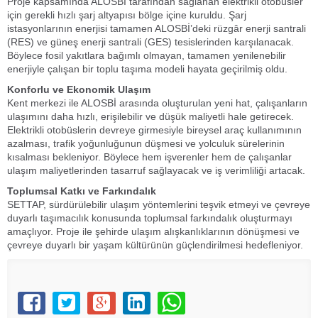
Proje kapsamında ALOSBİ tarafından sağlanan elektrikli otobüsler
için gerekli hızlı şarj altyapısı bölge içine kuruldu. Şarj
istasyonlarının enerjisi tamamen ALOSBİ’deki rüzgâr enerji santrali
(RES) ve güneş enerji santrali (GES) tesislerinden karşılanacak.
Böylece fosil yakıtlara bağımlı olmayan, tamamen yenilenebilir
enerjiyle çalışan bir toplu taşıma modeli hayata geçirilmiş oldu.
Konforlu ve Ekonomik Ulaşım
Kent merkezi ile ALOSBİ arasında oluşturulan yeni hat, çalışanların
ulaşımını daha hızlı, erişilebilir ve düşük maliyetli hale getirecek.
Elektrikli otobüslerin devreye girmesiyle bireysel araç kullanımının
azalması, trafik yoğunluğunun düşmesi ve yolculuk sürelerinin
kısalması bekleniyor. Böylece hem işverenler hem de çalışanlar
ulaşım maliyetlerinden tasarruf sağlayacak ve iş verimliliği artacak.
Toplumsal Katkı ve Farkındalık
SETTAP, sürdürülebilir ulaşım yöntemlerini teşvik etmeyi ve çevreye
duyarlı taşımacılık konusunda toplumsal farkındalık oluşturmayı
amaçlıyor. Proje ile şehirde ulaşım alışkanlıklarının dönüşmesi ve
çevreye duyarlı bir yaşam kültürünün güçlendirilmesi hedefleniyor.