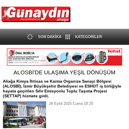
SON DAKİKA
KATEGORİLER
ALOSBİ’DE ULAŞIMA YEŞİL DÖNÜŞÜM
Aliağa Kimya İhtisas ve Karma Organize Sanayi Bölgesi
(ALOSBİ), İzmir Büyükşehir Belediyesi ve ESHOT iş birliğiyle
hayata geçirilen Sıfır Emisyonlu Toplu Taşıma Projesi
(SETTAP) hizmete girdi.
26 Eylül 2025 Cuma 18:20