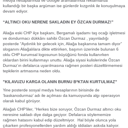
medya hesaplarında ve Google aramalarında reklamlarda
kullandığı bir başka argüman ise günlerdir kızgınlık ile konuşulmaya
devam ediyor.
“ALTINCI OKU NERENE SAKLADIN EY ÖZCAN DURMAZ!”
Aliağa eski CHP ilçe başkanı, Bergamalı işadamı taş ocağı işletmesi
ve dondurmacı dükkânı sahibi Özcan Durmaz , yayınladığı
posterde “Aydınlık bir gelecek için, Aliağa başkanına tamam diyor”
sloganını Aliağalılara dikte ettirirken, başının üzerinde bulunan 6
oklu CHP kurumsal logosunun büyüğünü fonda kullanırken
oklardan birini kullanmayı unuttu. Aliağa siyasi kulislerinde Özcan
Durmaz’ın defalarca uyarılmasına rağmen posteri düzelttirmemesi
tepkilerin artmasına neden oldu.
"KILAVUZU KARGA OLANIN BURNU B*KTAN KURTULMAZ"
Yine posterde sosyal medya hesaplarının birisinde de
‘baskanodurmaz’ adı ile açılması da kamuoyunda algı operasyon
olarak kabul görüyor.
Aliağalı CHP’liler, “Herkes bize soruyor, Özcan Durmaz altıncı oku
neresine sakladı diye dalga geçiyor. Defalarca söylememize
rağmen hatasını kabul edip düzeltmiyor. Hal böyle olunca yola
çıkarken profesyonellerden yardım aldığı iddiaları askıda kalıyor.