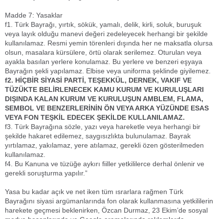
Madde 7: Yasaklar
f1. Türk Bayrağı, yırtık, sökük, yamalı, delik, kirli, soluk, buruşuk
veya layık olduğu manevi değeri zedeleyecek herhangi bir şekilde
kullanılamaz. Resmi yemin törenleri dışında her ne maksatla olursa
olsun, masalara kürsülere, örtü olarak serilemez. Oturulan veya
ayakla basılan yerlere konulamaz. Bu yerlere ve benzeri eşyaya
Bayrağın şekli yapılamaz. Elbise veya uniforma şeklinde giyilemez.
f2. HİÇBİR SİYASİ PARTİ, TEŞEKKÜL, DERNEK, VAKIF VE
TÜZÜKTE BELİRLENECEK KAMU KURUM VE KURULUŞLARI
DIŞINDA KALAN KURUM VE KURULUŞUN AMBLEM, FLAMA,
SEMBOL VE BENZERLERİNİN ÖN VEYA ARKA YÜZÜNDE ESAS
VEYA FON TEŞKİL EDECEK ŞEKİLDE KULLANILAMAZ.
f3. Türk Bayrağına sözle, yazı veya hareketle veya herhangi bir
şekilde hakaret edilemez, saygısızlıkta bulunulamaz. Bayrak
yırtılamaz, yakılamaz, yere atılamaz, gerekli özen gösterilmeden
kullanılamaz.
f4. Bu Kanuna ve tüzüğe aykırı fiiller yetkililerce derhal önlenir ve
gerekli soruşturma yapılır.”
Yasa bu kadar açık ve net iken tüm ısrarlara rağmen Türk
Bayrağını siyasi argümanlarında fon olarak kullanmasına yetkililerin
harekete geçmesi beklenirken, Özcan Durmaz, 23 Ekim’de sosyal