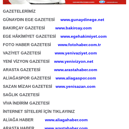
GAZETELERİMİZ
GÜNAYDIN EGE GAZETESİ
www.gunaydinege.net
BAKIRÇAY GAZETESİ
www.bakircay.com
EGE HÂKİMİYET GAZETESİ
www.egehakimiyet.com
FOTO HABER GAZETESİ
www.fotohaber.com.tr
VAZİYET GAZETESİ
www.yenivaziyet.com
YENİ VİZYON GAZETESİ
www.yenivizyon.net
ARASTA GAZETESİ
www.arastahaber.com
ALİAĞASPOR GAZETESİ
www.aliagaspor.com
SAZAN MİZAH GAZETESİ
www.yenisazan.com
SAĞLIK GAZETESİ
VİVA İNDİRİM GAZETESİ
İNTERNET SİTELERİ İÇİN TIKLAYINIZ
ALİAĞA HABER
www.aliagahaber.com
ARASTA HABER
www.arastahaber.com