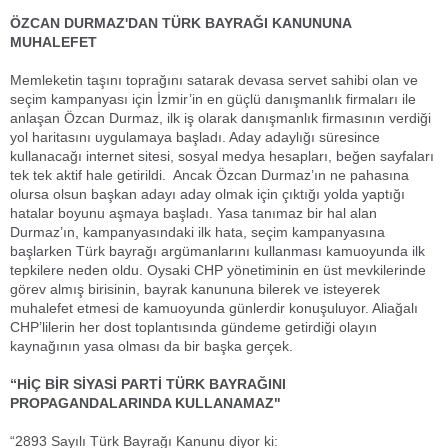
ÖZCAN DURMAZ'DAN TÜRK BAYRAĞI KANUNUNA
MUHALEFET
Memleketin taşını toprağını satarak devasa servet sahibi olan ve
seçim kampanyası için İzmir’in en güçlü danışmanlık firmaları ile
anlaşan Özcan Durmaz, ilk iş olarak danışmanlık firmasının verdiği
yol haritasını uygulamaya başladı. Aday adaylığı süresince
kullanacağı internet sitesi, sosyal medya hesapları, beğen sayfaları
tek tek aktif hale getirildi. Ancak Özcan Durmaz’ın ne pahasına
olursa olsun başkan adayı aday olmak için çıktığı yolda yaptığı
hatalar boyunu aşmaya başladı. Yasa tanımaz bir hal alan
Durmaz’ın, kampanyasındaki ilk hata, seçim kampanyasına
başlarken Türk bayrağı argümanlarını kullanması kamuoyunda ilk
tepkilere neden oldu. Oysaki CHP yönetiminin en üst mevkilerinde
görev almış birisinin, bayrak kanununa bilerek ve isteyerek
muhalefet etmesi de kamuoyunda günlerdir konuşuluyor. Aliağalı
CHP’lilerin her dost toplantısında gündeme getirdiği olayın
kaynağının yasa olması da bir başka gerçek.
“HİÇ BİR SİYASİ PARTİ TÜRK BAYRAĞINI
PROPAGANDALARINDA KULLANAMAZ"
“2893 Sayılı Türk Bayrağı Kanunu diyor ki: