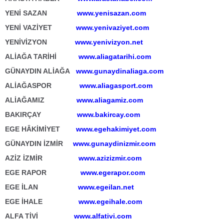
YENİ SAZAN
www.yenisazan.com
YENİ VAZİYET
www.yenivaziyet.com
YENİVİZYON
www.yenivizyon.net
ALİAĞA TARİHİ
www.aliagatarihi.com
GÜNAYDIN ALİAĞA
www.gunaydinaliaga.com
ALİAĞASPOR
www.aliagasport.com
ALİAĞAMIZ
www.aliagamiz.com
BAKIRÇAY
www.bakircay.com
EGE HÂKİMİYET
www.egehakimiyet.com
GÜNAYDIN İZMİR
www.gunaydinizmir.com
AZİZ İZMİR
www.azizizmir.com
EGE RAPOR
www.egerapor.com
EGE İLAN
www.egeilan.net
EGE İHALE
www.egeihale.com
ALFA TİVİ
www.alfativi.com