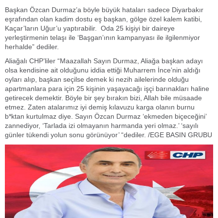
Başkan Özcan Durmaz’a böyle büyük hataları sadece Diyarbakır
eşrafından olan kadim dostu eş başkan, gölge özel kalem katibi,
Kaçar’ların Uğur’u yaptırabilir. Oda 25 kişiyi bir daireye
yerleştirmenin telaşı ile ‘Başgan’ının kampanyası ile ilgilenmiyor
herhalde” dediler.
Aliağalı CHP’liler “Maazallah Sayın Durmaz, Aliağa başkan adayı
olsa kendisine ait olduğunu iddia ettiği Muharrem İnce’nin aldığı
oyları alıp, başkan seçilse demek ki nezih ailelerinde olduğu
apartmanlara para için 25 kişinin yaşayacağı işçi barınakları haline
getirecek demektir. Böyle bir şey bırakın bizi, Allah bile müsaade
etmez. Zaten atalarımız iyi demiş kılavuzu karga olanın burnu
b*ktan kurtulmaz diye. Sayın Özcan Durmaz ‘ekmeden biçeceğini’
zannediyor, ‘Tarlada izi olmayanın harmanda yeri olmaz.’ ‘sayılı
günler tükendi yolun sonu görünüyor’ “dediler. /EGE BASIN GRUBU