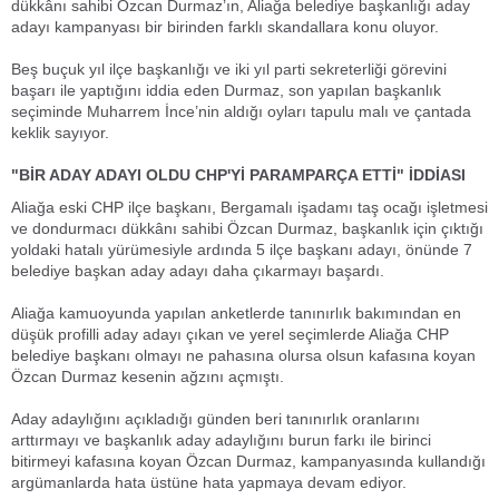
dükkânı sahibi Özcan Durmaz’ın, Aliağa belediye başkanlığı aday
adayı kampanyası bir birinden farklı skandallara konu oluyor.
Beş buçuk yıl ilçe başkanlığı ve iki yıl parti sekreterliği görevini
başarı ile yaptığını iddia eden Durmaz, son yapılan başkanlık
seçiminde Muharrem İnce’nin aldığı oyları tapulu malı ve çantada
keklik sayıyor.
"BİR ADAY ADAYI OLDU CHP'Yİ PARAMPARÇA ETTİ" İDDİASI
Aliağa eski CHP ilçe başkanı, Bergamalı işadamı taş ocağı işletmesi
ve dondurmacı dükkânı sahibi Özcan Durmaz, başkanlık için çıktığı
yoldaki hatalı yürümesiyle ardında 5 ilçe başkanı adayı, önünde 7
belediye başkan aday adayı daha çıkarmayı başardı.
Aliağa kamuoyunda yapılan anketlerde tanınırlık bakımından en
düşük profilli aday adayı çıkan ve yerel seçimlerde Aliağa CHP
belediye başkanı olmayı ne pahasına olursa olsun kafasına koyan
Özcan Durmaz kesenin ağzını açmıştı.
Aday adaylığını açıkladığı günden beri tanınırlık oranlarını
arttırmayı ve başkanlık aday adaylığını burun farkı ile birinci
bitirmeyi kafasına koyan Özcan Durmaz, kampanyasında kullandığı
argümanlarda hata üstüne hata yapmaya devam ediyor.