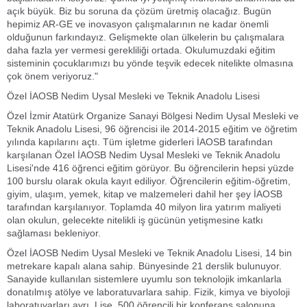
açık büyük. Biz bu soruna da çözüm üretmiş olacağız. Bugün
hepimiz AR-GE ve inovasyon çalışmalarının ne kadar önemli
olduğunun farkındayız. Gelişmekte olan ülkelerin bu çalışmalara
daha fazla yer vermesi gerekliliği ortada. Okulumuzdaki eğitim
sisteminin çocuklarımızı bu yönde teşvik edecek nitelikte olmasına
çok önem veriyoruz."
Özel İAOSB Nedim Uysal Mesleki ve Teknik Anadolu Lisesi
Özel İzmir Atatürk Organize Sanayi Bölgesi Nedim Uysal Mesleki ve
Teknik Anadolu Lisesi, 96 öğrencisi ile 2014-2015 eğitim ve öğretim
yılında kapılarını açtı. Tüm işletme giderleri İAOSB tarafından
karşılanan Özel İAOSB Nedim Uysal Mesleki ve Teknik Anadolu
Lisesi'nde 416 öğrenci eğitim görüyor. Bu öğrencilerin hepsi yüzde
100 burslu olarak okula kayıt ediliyor. Öğrencilerin eğitim-öğretim,
giyim, ulaşım, yemek, kitap ve malzemeleri dahil her şey İAOSB
tarafından karşılanıyor. Toplamda 40 milyon lira yatırım maliyeti
olan okulun, gelecekte nitelikli iş gücünün yetişmesine katkı
sağlaması bekleniyor.
Özel İAOSB Nedim Uysal Mesleki ve Teknik Anadolu Lisesi, 14 bin
metrekare kapalı alana sahip. Bünyesinde 21 derslik bulunuyor.
Sanayide kullanılan sistemlere uyumlu son teknolojik imkanlarla
donatılmış atölye ve laboratuvarlara sahip. Fizik, kimya ve biyoloji
laboratuvarları ayrı. Lise, 500 öğrencili bir konferans salonuna