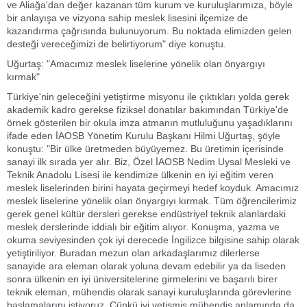
ve Aliağa'dan değer kazanan tüm kurum ve kuruluşlarımıza, böyle
bir anlayışa ve vizyona sahip meslek lisesini ilçemize de
kazandırma çağrısında bulunuyorum. Bu noktada elimizden gelen
desteği vereceğimizi de belirtiyorum" diye konuştu.
Uğurtaş: "Amacımız meslek liselerine yönelik olan önyargıyı
kırmak"
Türkiye'nin geleceğini yetiştirme misyonu ile çıktıkları yolda gerek
akademik kadro gerekse fiziksel donatılar bakımından Türkiye'de
örnek gösterilen bir okula imza atmanın mutluluğunu yaşadıklarını
ifade eden İAOSB Yönetim Kurulu Başkanı Hilmi Uğurtaş, şöyle
konuştu: "Bir ülke üretmeden büyüyemez. Bu üretimin içerisinde
sanayi ilk sırada yer alır. Biz, Özel İAOSB Nedim Uysal Mesleki ve
Teknik Anadolu Lisesi ile kendimize ülkenin en iyi eğitim veren
meslek liselerinden birini hayata geçirmeyi hedef koyduk. Amacımız
meslek liselerine yönelik olan önyargıyı kırmak. Tüm öğrencilerimiz
gerek genel kültür dersleri gerekse endüstriyel teknik alanlardaki
meslek derslerinde iddialı bir eğitim alıyor. Konuşma, yazma ve
okuma seviyesinden çok iyi derecede İngilizce bilgisine sahip olarak
yetiştiriliyor. Buradan mezun olan arkadaşlarımız dilerlerse
sanayide ara eleman olarak yoluna devam edebilir ya da liseden
sonra ülkenin en iyi üniversitelerine girmelerini ve başarılı birer
teknik eleman, mühendis olarak sanayi kuruluşlarında görevlerine
başlamalarını istiyoruz. Çünkü iyi yetişmiş mühendis anlamında da