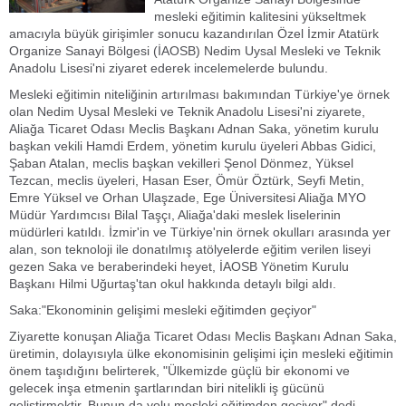
mesleki eğitimin kalitesini yükseltmek
amacıyla büyük girişimler sonucu kazandırılan Özel İzmir Atatürk
Organize Sanayi Bölgesi (İAOSB) Nedim Uysal Mesleki ve Teknik
Anadolu Lisesi'ni ziyaret ederek incelemelerde bulundu.
Mesleki eğitimin niteliğinin artırılması bakımından Türkiye'ye örnek
olan Nedim Uysal Mesleki ve Teknik Anadolu Lisesi'ni ziyarete,
Aliağa Ticaret Odası Meclis Başkanı Adnan Saka, yönetim kurulu
başkan vekili Hamdi Erdem, yönetim kurulu üyeleri Abbas Gidici,
Şaban Atalan, meclis başkan vekilleri Şenol Dönmez, Yüksel
Tezcan, meclis üyeleri, Hasan Eser, Ömür Öztürk, Seyfi Metin,
Emre Yüksel ve Orhan Ulaşzade, Ege Üniversitesi Aliağa MYO
Müdür Yardımcısı Bilal Taşçı, Aliağa'daki meslek liselerinin
müdürleri katıldı. İzmir'in ve Türkiye'nin örnek okulları arasında yer
alan, son teknoloji ile donatılmış atölyelerde eğitim verilen liseyi
gezen Saka ve beraberindeki heyet, İAOSB Yönetim Kurulu
Başkanı Hilmi Uğurtaş'tan okul hakkında detaylı bilgi aldı.
Saka:"Ekonominin gelişimi mesleki eğitimden geçiyor"
Ziyarette konuşan Aliağa Ticaret Odası Meclis Başkanı Adnan Saka,
üretimin, dolayısıyla ülke ekonomisinin gelişimi için mesleki eğitimin
önem taşıdığını belirterek, "Ülkemizde güçlü bir ekonomi ve
gelecek inşa etmenin şartlarından biri nitelikli iş gücünü
geliştirmektir. Bunun da yolu mesleki eğitimden geçiyor" dedi.