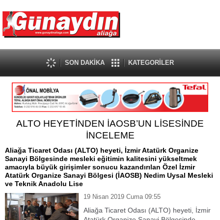
SON DAKİKA
KATEGORİLER
ALTO HEYETİNDEN İAOSB’UN LİSESİNDE
İNCELEME
Aliağa Ticaret Odası (ALTO) heyeti, İzmir Atatürk Organize
Sanayi Bölgesinde mesleki eğitimin kalitesini yükseltmek
amacıyla büyük girişimler sonucu kazandırılan Özel İzmir
Atatürk Organize Sanayi Bölgesi (İAOSB) Nedim Uysal Mesleki
ve Teknik Anadolu Lise
19 Nisan 2019 Cuma 09:55
Aliağa Ticaret Odası (ALTO) heyeti, İzmir
Atatürk Organize Sanayi Bölgesinde