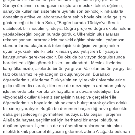
Sanayi üretiminin omurgasını oluşturan mesleki teknik eğitimin,
sanayide kullanılan sistemlere uyumlu son teknolojik imkanlarla
donatılmış atölye ve laboratuvarlara sahip böyle okullarla gelişim
göstereceğini belirten Saka, "Bugün burada Türkiye'ye örnek
olabilecek bir modelin içindeyiz. Doğru proje ve doğru ekiple nelerin
yapılabileceğini bugün burada gördük. Ülkemizin uluslararası
rekabet şansını artırmak için mesleki eğitim sistemini, çağımızın
standartlarına ulaştırarak teknolojideki değişim ve gelişmelere
uyumlu yüksek nitelikli teknik insan gücü yetiştiren bir yapıya
kavuşturmak gerekmektedir. Bu okulda bu vizyon doğrultusunda
hareket edildiğini görmek bizleri umutlandırdı. Meslek liselerine
karşı ülkemizde, ailelerde bir ön yargı var. Var olan bu ön yargıyı bu
tarz okullarımız ile yıkacağımızı düşünüyorum. Buradaki
öğrencilerimiz, dilerlerse Türkiye'nin en iyi teknik üniversitelerine
gidip mühendis olarak, dilerlerse de mezuniyetin ardından çok iyi
işletmelerde tekniker olarak hayatlarına devam edebiliyor. Bu
vizyondaki okullar ülkemiz sanayisinin talep ve gerçekleri ile
öğrencilerimizin hayallerini bir noktada buluşturarak çözüm odaklı
bir sinerji yaratıyor. Bugün bu durumun başarıldığını ve gelecekte
daha geliştirileceğini görmekten mutluyuz. Bu başarılı projenin
Aliağa'da hayata geçirilmesi için herhangi bir engel olduğunu
düşünmüyorum. İlçemizin de en önemli sorunlarından biri olan
nitelikli teknik personel ihtiyacını gidermek adına Aliağa'da bulunan