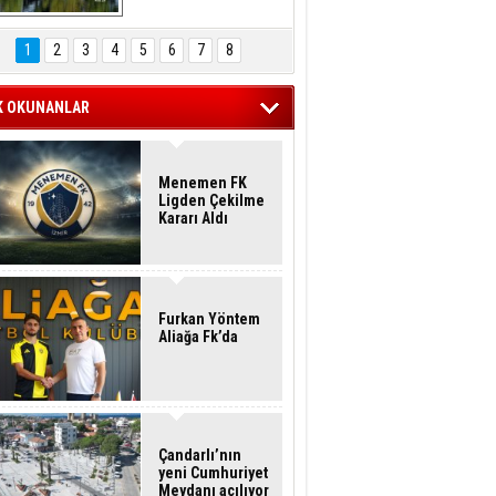
Hasan Eser'in 
Objektifinden
1
2
3
4
5
6
7
8
K OKUNANLAR
Menemen FK
Ligden Çekilme
Kararı Aldı
Furkan Yöntem
Aliağa Fk’da
Çandarlı’nın
yeni Cumhuriyet
Meydanı açılıyor