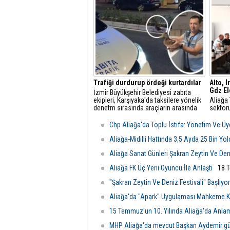
toplantısı gerçekleştirildi.
Trafiği durdurup ördeği kurtardılar
Alto, 
Gdz Ele
İzmir Büyükşehir Belediyesi zabıta
ekipleri, Karşıyaka'da taksilere yönelik
Aliağa 
denetm sırasında araçların arasında
sektörü
kalan yeşilbaşlı dişi ördeği fark ederek
üzerine
trafiği durdurdu.
yetkili
Chp Aliağa'da Toplu İstifa: Yönetim Ve Üye
Görüşm
odası d
Aliağa-Midilli Hattında 3,5 Ayda 25 Bin Yo
şartlar
Aliağa Sanat Günleri Şakran Zeytin Ve Deniz
değerle
Aliağa FK Üç Yeni Oyuncu İle Anlaştı
18 
"Şakran Zeytin Ve Deniz Festivali" Başlıyor
Aliağa'da "Apark" Uygulaması Mahkeme Ka
15 Temmuz'un 10. Yılında Aliağa'da Anla
MHP Aliağa'da mevcut Başkan Aydemir gü