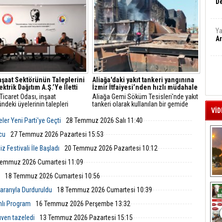
De
mesajlar verdi.
Ya
Ar
İnşaat Sektörünün Taleplerini
Aliağa'daki yakıt tankeri yangınına
ktrik Dağıtım A.Ş.’Ye İletti
İzmir İtfaiyesi’nden hızlı müdahale
Ticaret Odası, inşaat
Aliağa Gemi Söküm Tesisleri'nde yakıt
ndeki üyelerinin talepleri
tankeri olarak kullanılan bir gemide
VİD
 GDZ Elektrik Dağıtım
yangın çıktı. İzmir Büyükşehir
leriyle toplantı düzenledi.
Belediyesi İtfaiye Dairesi Başkanlığı
ler Yeni Parti'ye Geçti
28 Temmuz 2026 Salı 11:40
ede sayaç panosu ve enerji
ekipleri, ihbarın ardından hızla bölgeye
üzenlemeleriyle ilgili yeni
ulaştı.
lcu
27 Temmuz 2026 Pazartesi 15:53
 ve başvuru süreçleri
 Festivali İle Başladı
20 Temmuz 2026 Pazartesi 10:12
ndirildi.
Temmuz 2026 Cumartesi 11:09
18 Temmuz 2026 Cumartesi 10:56
A
rarıyla Durduruldu
18 Temmuz 2026 Cumartesi 10:39
mlı Program
16 Temmuz 2026 Perşembe 13:32
ven tazeledi
13 Temmuz 2026 Pazartesi 15:15