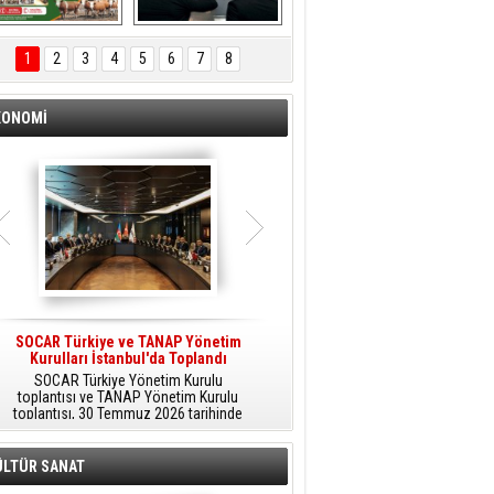
ÖNAL TARIM 
Aliağa'da Polis 
TANITIM FİLMİ
Haftası Kutlandı
1
2
3
4
5
6
7
8
KONOMİ
SOCAR Türkiye ve TANAP Yönetim
Tüpraş Temiz Hidrojen
Kurulları İstanbul'da Toplandı
Teknolojisini Sahada Test Edecek
SOCAR Türkiye Yönetim Kurulu
Stratejik Dönüşüm Planı kapsamında
toplantısı ve TANAP Yönetim Kurulu
düşük karbonlu ve yenilenebilir enerji
toplantısı, 30 Temmuz 2026 tarihinde
çözümlerine odaklanan Tüpraş, temiz
İstanbul’da gerçekleştirildi.
hidrojen teknolojileri alanında yenilikçi
projelere öncülük ediyor.
ÜLTÜR SANAT