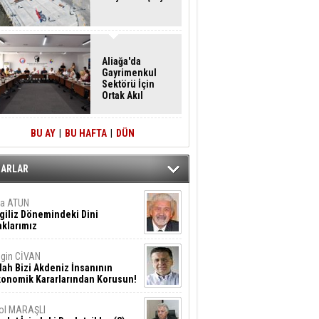
Aliağa'da
Gayrimenkul
Sektörü İçin
Ortak Akıl
Buluşması
BU AY
|
BU HAFTA
|
DÜN
ZARLAR
ta ATUN
giliz Dönemindeki Dini
klarımız
gin CİVAN
lah Bizi Akdeniz İnsanının
konomik Kararlarından Korusun!
ol MARAŞLI