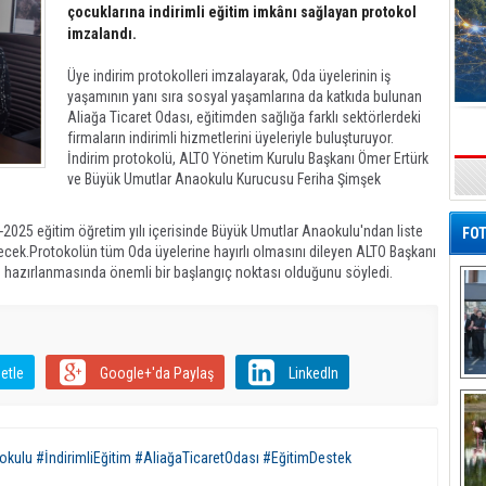
çocuklarına indirimli eğitim imkânı sağlayan protokol
imzalandı.
Üye indirim protokolleri imzalayarak, Oda üyelerinin iş
yaşamının yanı sıra sosyal yaşamlarına da katkıda bulunan
Aliağa Ticaret Odası, eğitimden sağlığa farklı sektörlerdeki
firmaların indirimli hizmetlerini üyeleriyle buluşturuyor.
İndirim protokolü, ALTO Yönetim Kurulu Başkanı Ömer Ertürk
ve Büyük Umutlar Anaokulu Kurucusu Feriha Şimşek
s
-2025 eğitim öğretim yılı içerisinde Büyük Umutlar Anaokulu'ndan liste
FOT
ilecek.Protokolün tüm Oda üyelerine hayırlı olmasını dileyen ALTO Başkanı
e hazırlanmasında önemli bir başlangıç noktası olduğunu söyledi.
etle
Google+'da Paylaş
LinkedIn
De
Al
ulu #İndirimliEğitim #AliağaTicaretOdası #EğitimDestek