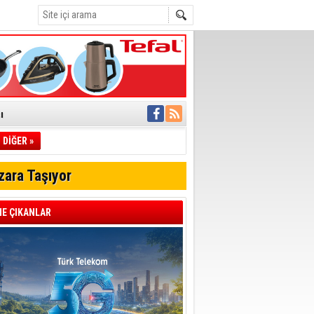
ı
DİĞER »
pıldı
 Toplandı
zara Taşıyor
A.Ş.’Ye İletti
Çağrısı
E ÇIKANLAR
 hızlı müdahale
'ye Geçti