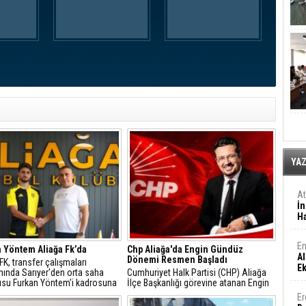
YA
A
İn
Ha
En
 Yöntem Aliağa Fk’da
Chp Aliağa'da Engin Gündüz
Al
Dönemi Resmen Başladı
 FK, transfer çalışmaları
E
ında Sarıyer'den orta saha
Cumhuriyet Halk Partisi (CHP) Aliağa
su Furkan Yöntem'i kadrosuna
İlçe Başkanlığı görevine atanan Engin
ti.
Gündüz, sosyal medya hesabından
Er
yaptığı açıklamayla yeni döneme ilişkin