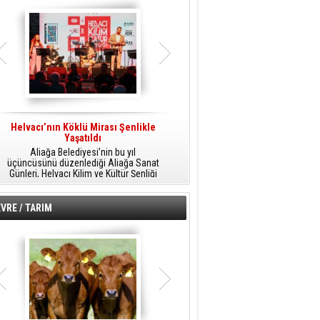
Helvacı’nın Köklü Mirası Şenlikle
Helvacı’da Kültür, Sanat Ve Müzik
A
Yaşatıldı
Şöleni
Aliağa Belediyesi’nin bu yıl
Aliağa Belediyesi tarafından
üçüncüsünü düzenlediği Aliağa Sanat
düzenlenen Aliağa Sanat Günleri, 25
Günleri, Helvacı Kilim ve Kültür Şenliği
Temmuz Cumartesi günü Helvacı’da
ile Helvacı’da renkli bir güne sahne
birbirinden renkli etkinliklerle devam
A
oldu.
edecek.
VRE / TARIM
o