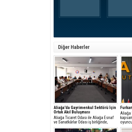
Diğer Haberler
Aliağa'da Gayrimenkul Sektörü İçin
Furkan
Ortak Akıl Buluşması
​Aliağa
Aliağa Ticaret Odası ile Aliağa Esnaf
kapsam
ve Sanatkârlar Odası iş birliğinde,
oyuncu
ilçede faaliyet gösteren gayrimenkul
dâhil et
danışmanlarıyla sektörel istişare