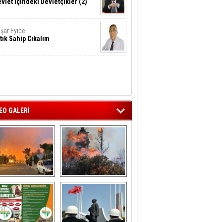
vlet İçindeki Devletçikler (2)
şar Eyice
tık Sahip Cıkalım
EO GALERİ
liağa ‘da  otluk 
Aliağa'nın Ciğerleri 
alanda çıkan 
Yandı
yangın evlere 
sıçramadan 
söndürüldü