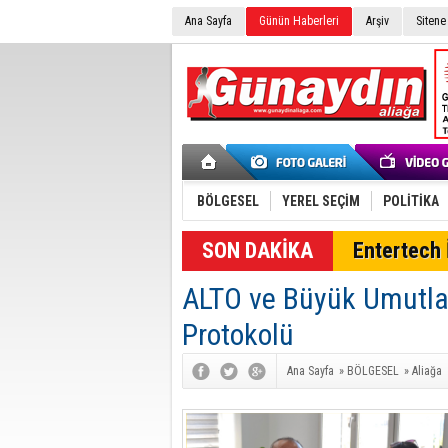
Ana Sayfa
Günün Haberleri
Arşiv
Sitene
BÖLGESEL
YEREL SEÇİM
POLİTİKA
SON DAKİKA
Entertech İ
ALTO ve Büyük Umutla
Protokolü
Ana Sayfa
»
BÖLGESEL
»
Aliağa