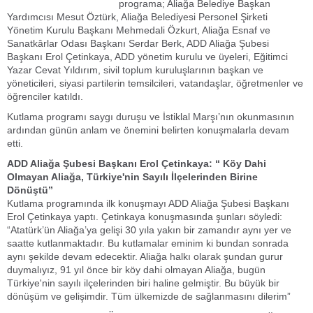
programa; Aliağa Belediye Başkan
Yardımcısı Mesut Öztürk, Aliağa Belediyesi Personel Şirketi
Yönetim Kurulu Başkanı Mehmedali Özkurt, Aliağa Esnaf ve
Sanatkârlar Odası Başkanı Serdar Berk, ADD Aliağa Şubesi
Başkanı Erol Çetinkaya, ADD yönetim kurulu ve üyeleri, Eğitimci
Yazar Cevat Yıldırım, sivil toplum kuruluşlarının başkan ve
yöneticileri, siyasi partilerin temsilcileri, vatandaşlar, öğretmenler ve
öğrenciler katıldı.
Kutlama programı saygı duruşu ve İstiklal Marşı’nın okunmasının
ardından günün anlam ve önemini belirten konuşmalarla devam
etti.
ADD Aliağa Şubesi Başkanı Erol Çetinkaya: “ Köy Dahi
Olmayan Aliağa, Türkiye'nin Sayılı İlçelerinden Birine
Dönüştü”
Kutlama programında ilk konuşmayı ADD Aliağa Şubesi Başkanı
Erol Çetinkaya yaptı. Çetinkaya konuşmasında şunları söyledi:
“Atatürk’ün Aliağa’ya gelişi 30 yıla yakın bir zamandır aynı yer ve
saatte kutlanmaktadır. Bu kutlamalar eminim ki bundan sonrada
aynı şekilde devam edecektir. Aliağa halkı olarak şundan gurur
duymalıyız, 91 yıl önce bir köy dahi olmayan Aliağa, bugün
Türkiye'nin sayılı ilçelerinden biri haline gelmiştir. Bu büyük bir
dönüşüm ve gelişimdir. Tüm ülkemizde de sağlanmasını dilerim”