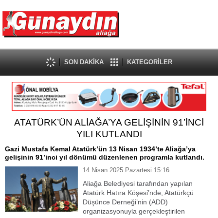
SON DAKİKA
KATEGORİLER
ATATÜRK’ÜN ALİAĞA’YA GELİŞİNİN 91’İNCİ
YILI KUTLANDI
Gazi Mustafa Kemal Atatürk’ün 13 Nisan 1934’te Aliağa’ya
gelişinin 91’inci yıl dönümü düzenlenen programla kutlandı.
14 Nisan 2025 Pazartesi 15:16
Aliağa Belediyesi tarafından yapılan
Atatürk Hatıra Köşesi’nde, Atatürkçü
Düşünce Derneği’nin (ADD)
organizasyonuyla gerçekleştirilen