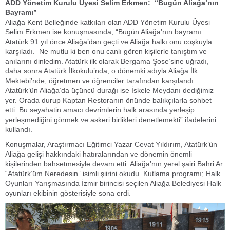
ADD Yönetim Kurulu Üyesi Selim Erkmen: “Bugün Aliağa’nın
Bayramı”
Aliağa Kent Belleğinde katkıları olan ADD Yönetim Kurulu Üyesi
Selim Erkmen ise konuşmasında, “Bugün Aliağa’nın bayramı.
Atatürk 91 yıl önce Aliağa’dan geçti ve Aliağa halkı onu coşkuyla
karşıladı. Ne mutlu ki ben onu canlı gören kişilerle tanıştım ve
anılarını dinledim. Atatürk ilk olarak Bergama Şose’sine uğradı,
daha sonra Atatürk İlkokulu’nda, o dönemki adıyla Aliağa İlk
Mektebi’nde, öğretmen ve öğrenciler tarafından karşılandı.
Atatürk’ün Aliağa’da üçüncü durağı ise İskele Meydanı dediğimiz
yer. Orada durup Kaptan Restoranın önünde balıkçılarla sohbet
etti. Bu seyahatin amacı devrimlerin halk arasında yerleşip
yerleşmediğini görmek ve askeri birlikleri denetlemekti” ifadelerini
kullandı.
Konuşmalar, Araştırmacı Eğitimci Yazar Cevat Yıldırım, Atatürk’ün
Aliağa gelişi hakkındaki hatıralarından ve dönemin önemli
kişilerinden bahsetmesiyle devam etti. Aliağa’nın yerel şairi Bahri Ar
“Atatürk’üm Neredesin” isimli şiirini okudu. Kutlama programı; Halk
Oyunları Yarışmasında İzmir birincisi seçilen Aliağa Belediyesi Halk
oyunları ekibinin gösterisiyle sona erdi.