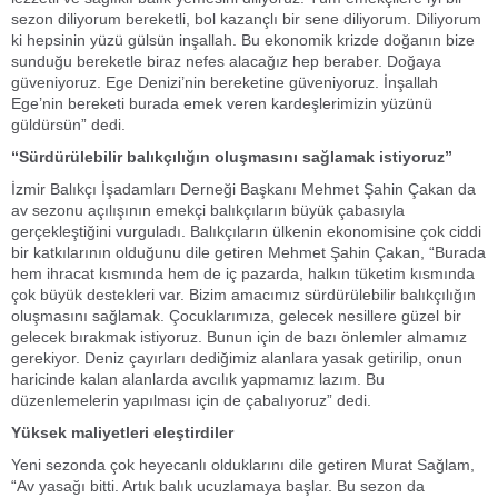
sezon diliyorum bereketli, bol kazançlı bir sene diliyorum. Diliyorum
ki hepsinin yüzü gülsün inşallah. Bu ekonomik krizde doğanın bize
sunduğu bereketle biraz nefes alacağız hep beraber. Doğaya
güveniyoruz. Ege Denizi’nin bereketine güveniyoruz. İnşallah
Ege’nin bereketi burada emek veren kardeşlerimizin yüzünü
güldürsün” dedi.
“Sürdürülebilir balıkçılığın oluşmasını sağlamak istiyoruz”
İzmir Balıkçı İşadamları Derneği Başkanı Mehmet Şahin Çakan da
av sezonu açılışının emekçi balıkçıların büyük çabasıyla
gerçekleştiğini vurguladı. Balıkçıların ülkenin ekonomisine çok ciddi
bir katkılarının olduğunu dile getiren Mehmet Şahin Çakan, “Burada
hem ihracat kısmında hem de iç pazarda, halkın tüketim kısmında
çok büyük destekleri var. Bizim amacımız sürdürülebilir balıkçılığın
oluşmasını sağlamak. Çocuklarımıza, gelecek nesillere güzel bir
gelecek bırakmak istiyoruz. Bunun için de bazı önlemler almamız
gerekiyor. Deniz çayırları dediğimiz alanlara yasak getirilip, onun
haricinde kalan alanlarda avcılık yapmamız lazım. Bu
düzenlemelerin yapılması için de çabalıyoruz” dedi.
Yüksek maliyetleri eleştirdiler
Yeni sezonda çok heyecanlı olduklarını dile getiren Murat Sağlam,
“Av yasağı bitti. Artık balık ucuzlamaya başlar. Bu sezon da