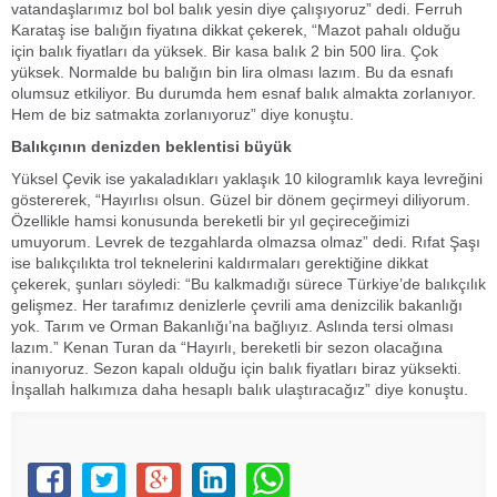
vatandaşlarımız bol bol balık yesin diye çalışıyoruz” dedi. Ferruh
Karataş ise balığın fiyatına dikkat çekerek, “Mazot pahalı olduğu
için balık fiyatları da yüksek. Bir kasa balık 2 bin 500 lira. Çok
yüksek. Normalde bu balığın bin lira olması lazım. Bu da esnafı
olumsuz etkiliyor. Bu durumda hem esnaf balık almakta zorlanıyor.
Hem de biz satmakta zorlanıyoruz” diye konuştu.
Balıkçının denizden beklentisi büyük
Yüksel Çevik ise yakaladıkları yaklaşık 10 kilogramlık kaya levreğini
göstererek, “Hayırlısı olsun. Güzel bir dönem geçirmeyi diliyorum.
Özellikle hamsi konusunda bereketli bir yıl geçireceğimizi
umuyorum. Levrek de tezgahlarda olmazsa olmaz” dedi. Rıfat Şaşı
ise balıkçılıkta trol teknelerini kaldırmaları gerektiğine dikkat
çekerek, şunları söyledi: “Bu kalkmadığı sürece Türkiye’de balıkçılık
gelişmez. Her tarafımız denizlerle çevrili ama denizcilik bakanlığı
yok. Tarım ve Orman Bakanlığı’na bağlıyız. Aslında tersi olması
lazım.” Kenan Turan da “Hayırlı, bereketli bir sezon olacağına
inanıyoruz. Sezon kapalı olduğu için balık fiyatları biraz yüksekti.
İnşallah halkımıza daha hesaplı balık ulaştıracağız” diye konuştu.