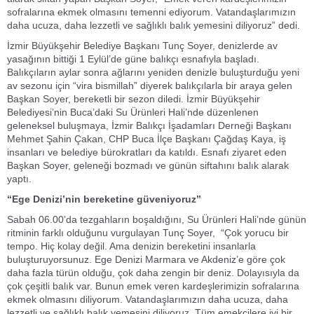
sofralarına ekmek olmasını temenni ediyorum. Vatandaşlarımızın
daha ucuza, daha lezzetli ve sağlıklı balık yemesini diliyoruz” dedi.
İzmir Büyükşehir Belediye Başkanı Tunç Soyer, denizlerde av
yasağının bittiği 1 Eylül’de güne balıkçı esnafıyla başladı.
Balıkçıların aylar sonra ağlarını yeniden denizle buluşturduğu yeni
av sezonu için “vira bismillah” diyerek balıkçılarla bir araya gelen
Başkan Soyer, bereketli bir sezon diledi. İzmir Büyükşehir
Belediyesi’nin Buca’daki Su Ürünleri Hali’nde düzenlenen
geleneksel buluşmaya, İzmir Balıkçı İşadamları Derneği Başkanı
Mehmet Şahin Çakan, CHP Buca İlçe Başkanı Çağdaş Kaya, iş
insanları ve belediye bürokratları da katıldı. Esnafı ziyaret eden
Başkan Soyer, geleneği bozmadı ve günün siftahını balık alarak
yaptı.
“Ege Denizi’nin bereketine güveniyoruz”
Sabah 06.00’da tezgahların boşaldığını, Su Ürünleri Hali’nde günün
ritminin farklı olduğunu vurgulayan Tunç Soyer, “Çok yorucu bir
tempo. Hiç kolay değil. Ama denizin bereketini insanlarla
buluşturuyorsunuz. Ege Denizi Marmara ve Akdeniz’e göre çok
daha fazla türün olduğu, çok daha zengin bir deniz. Dolayısıyla da
çok çeşitli balık var. Bunun emek veren kardeşlerimizin sofralarına
ekmek olmasını diliyorum. Vatandaşlarımızın daha ucuza, daha
lezzetli ve sağlıklı balık yemesini diliyoruz. Tüm emekçilere iyi bir