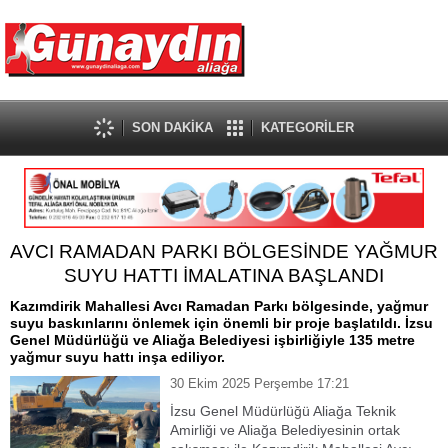
SON DAKİKA
KATEGORİLER
AVCI RAMADAN PARKI BÖLGESİNDE YAĞMUR
SUYU HATTI İMALATINA BAŞLANDI
Kazımdirik Mahallesi Avcı Ramadan Parkı bölgesinde, yağmur
suyu baskınlarını önlemek için önemli bir proje başlatıldı. İzsu
Genel Müdürlüğü ve Aliağa Belediyesi işbirliğiyle 135 metre
yağmur suyu hattı inşa ediliyor.
30 Ekim 2025 Perşembe 17:21
İzsu Genel Müdürlüğü Aliağa Teknik
Amirliği ve Aliağa Belediyesinin ortak