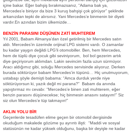
içine bakar. Eğer bahşiş bırakmazsanız, “Adama bak ya,
Mercedes’e biniyor da bize 3 kuruş bahşişi çok görüyor” şeklinde
arkanızdan tepki de alırsınız. Yani Mercedes’e binmenin bir diyeti
vardır.En azından bizim ülkemizde…
BENZİN PARASINI DÜŞÜNEN ZATİ MUHTEREM
Yıl 2001, Babam Almanya’dan özel getirilmiş bir Mercedes satın
aldı. Mercedes’in üzerinde orijinal LPG sistemi vardı. O zamanlar
bu kadar yaygın değildi LPG’li otomobiller. Ben, hem Mercedes,
hem de tüplü diye çocuk gibi seviniyorum, bol bol gezerim artık
diye geçiriyorum aklımdan. Lakin sevincim fazla uzun sürmüyor.
Aracı aldığımız gibi, soluğu Mercedes servisinde alıyoruz. Derken
burada söktürüyor babam Mercedes’in tüpünü… Hiç unutmuyorum,
ustabaşı şöyle demişti babama: “Amca durduk yerde niye
söktürüyorsun ki, yazık değil mi parana?” Babam da anında
yapıştırmaz mı cevabı: “Mercedes’e binen zati muhterem, eğer
benzin parasını düşünecekse; hiç binmesin anasını satayım!” Siz
siz olun Mercedes’e tüp takmayın!”
AKLIN YOLU BİR
Geçenlerde tesadüfen elime geçen bir otomobil dergisinde
okuduğum makalede gözüme şu ayrıntı ilişti: “Maddi ve sosyal
statüsünün ne kadar yüksek olduğunu, başka bir deyişle ne kadar