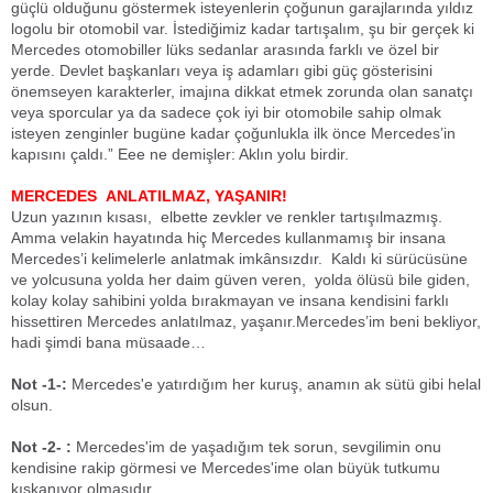
güçlü olduğunu göstermek isteyenlerin çoğunun garajlarında yıldız
logolu bir otomobil var. İstediğimiz kadar tartışalım, şu bir gerçek ki
Mercedes otomobiller lüks sedanlar arasında farklı ve özel bir
yerde. Devlet başkanları veya iş adamları gibi güç gösterisini
önemseyen karakterler, imajına dikkat etmek zorunda olan sanatçı
veya sporcular ya da sadece çok iyi bir otomobile sahip olmak
isteyen zenginler bugüne kadar çoğunlukla ilk önce Mercedes’in
kapısını çaldı.” Eee ne demişler: Aklın yolu birdir.
MERCEDES ANLATILMAZ, YAŞANIR!
Uzun yazının kısası, elbette zevkler ve renkler tartışılmazmış.
Amma velakin hayatında hiç Mercedes kullanmamış bir insana
Mercedes’i kelimelerle anlatmak imkânsızdır. Kaldı ki sürücüsüne
ve yolcusuna yolda her daim güven veren, yolda ölüsü bile giden,
kolay kolay sahibini yolda bırakmayan ve insana kendisini farklı
hissettiren Mercedes anlatılmaz, yaşanır.Mercedes’im beni bekliyor,
hadi şimdi bana müsaade…
Not -1-:
Mercedes'e yatırdığım her kuruş, anamın ak sütü gibi helal
olsun.
Not -2- :
Mercedes'im de yaşadığım tek sorun, sevgilimin onu
kendisine rakip görmesi ve Mercedes'ime olan büyük tutkumu
kıskanıyor olmasıdır.