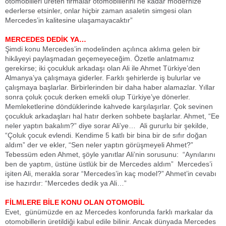
otomobilleri üreten firmalar otomobillerini ne kadar modernize
ederlerse etsinler, onlar hiçbir zaman asaletin simgesi olan
Mercedes’in kalitesine ulaşamayacaktır”
MERCEDES DEDİK YA…
Şimdi konu Mercedes’in modelinden açılınca aklıma gelen bir
hikâyeyi paylaşmadan geçemeyeceğim. Özetle anlatmamız
gerekirse; iki çocukluk arkadaşı olan Ali ile Ahmet Türkiye’den
Almanya’ya çalışmaya giderler. Farklı şehirlerde iş bulurlar ve
çalışmaya başlarlar. Birbirlerinden bir daha haber alamazlar. Yıllar
sonra çoluk çocuk derken emekli olup Türkiye’ye dönerler.
Memleketlerine döndüklerinde kahvede karşılaşırlar. Çok sevinen
çocukluk arkadaşları hal hatır derken sohbete başlarlar. Ahmet, “Ee
neler yaptın bakalım?” diye sorar Ali’ye… Ali gururlu bir şekilde,
“Çoluk çocuk evlendi. Kendime 5 katlı bir bina bir de sıfır doğan
aldım” der ve ekler, “Sen neler yaptın görüşmeyeli Ahmet?”
Tebessüm eden Ahmet, şöyle yanıtlar Ali’nin sorusunu: “Aynılarını
ben de yaptım, üstüne üstlük bir de Mercedes aldım” Mercedes’i
işiten Ali, merakla sorar “Mercedes’in kaç model?” Ahmet’in cevabı
ise hazırdır: “Mercedes dedik ya Ali…”
FİLMLERE BİLE KONU OLAN OTOMOBİL
Evet, günümüzde en az Mercedes konforunda farklı markalar da
otomobillerin üretildiği kabul edile bilinir. Ancak dünyada Mercedes