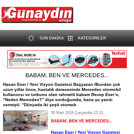
SON DAKİKA
KATEGORİLER
BABAM, BEN VE MERCEDES...
Hasan Eser / Yeni Vizyon Gazetesi Başyazarı /Bundan çok
uzun yıllar önce, hastalık derecesinde Mercedes otomobil
kullanıcısı ve tutkunu olan rahmetli babam Recep Eser’e,
“Neden Mercedes?” diye sorduğumda, bana şu yanıtı
vermişti: “Dünyada iki çeşit otomob
30 Mart 2016 Çarşamba 13:21
BABAM, BEN VE MERCEDES...
Hasan Eser / Yeni Vizyon Gazetesi