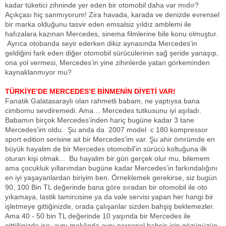
kadar tüketici zihninde yer eden bir otomobil daha var mıdır?
Açıkçası hiç sanmıyorum! Zira havada, karada ve denizde evrensel
bir marka olduğunu tasvir eden emsalsiz yıldız amblemi ile
hafızalara kazınan Mercedes, sinema filmlerine bile konu olmuştur.
Ayrıca otobanda seyir ederken dikiz aynasında Mercedes’in
geldiğini fark eden diğer otomobil sürücülerinin sağ şeride yanaşıp,
ona yol vermesi, Mercedes’in yine zihinlerde yatan görkeminden
kaynaklanmıyor mu?
TÜRKİYE’DE MERCEDES’E BİNMENİN DİYETİ VAR!
Fanatik Galatasaraylı olan rahmetli babam, ne yaptıysa bana
cimbomu sevdiremedi. Ama… Mercedes tutkusunu iyi aşıladı.
Babamın birçok Mercedes’inden hariç bugüne kadar 3 tane
Mercedes’im oldu. Şu anda da 2007 model c 180 kompressor
sport edition serisine ait bir Mercedes'im var. Şu ahir ömrümde en
büyük hayalim de bir Mercedes otomobil'in sürücü koltuğuna ilk
oturan kişi olmak... Bu hayalim bir gün gerçek olur mu, bilemem
ama çocukluk yıllarımdan bugüne kadar Mercedes’in farkındalığını
en iyi yaşayanlardan biriyim ben. Örneklemek gerekirse, siz bugün
90, 100 Bin TL değerinde bana göre sıradan bir otomobil ile oto
yıkamaya, lastik tamircisine ya da vale servisi yapan her hangi bir
işletmeye gittiğinizde, orada çalışanlar sizden bahşiş beklemezler.
Ama 40 - 50 bin TL değerinde 10 yaşında bir Mercedes ile
gittiğinizde ise; aynı mekânda aynı personel bahşiş için gözünüzün