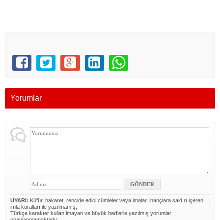
AYDIN, Bozdoğan, Buharkent, Çine, Didim, Efeler, Germencik,
İncirliova, Karacasu, Karpuzlu, Koçarlı, Köşk, Kuşadası, Kuyucak,
Nazilli, Söke, Sultanhisar, Yenipazar,
Yorumlar
UYARI:
Küfür, hakaret, rencide edici cümleler veya imalar, inançlara saldırı içeren,
imla kuralları ile yazılmamış,
Türkçe karakter kullanılmayan ve büyük harflerle yazılmış yorumlar
onaylanmamaktadır.