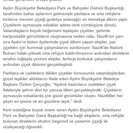
Aydın Büyükşehir Belediyesi Park ve Bahçeler Dairesi Başkanlığı
tarafından bahar aylarının gelmesiyle parklara ve orta refüjlere
binlerce mevsim çiçeği godetya aslanağzı ve menekşe dikimi yaptı.
Çiçeklerin açmasıyla sokaklar adeta renk cümbüşüne döndü.
Vatandaşların büyük beğenisini toplayan çiçekler, şehirde
kartpostallık görüntülerin oluşmasına neden oldu. Nazilli'nin yanı
sıra Aydın'ın bütün ilçelerinde çiçek dikimi yapan ekipler, yaz
çiçekleri için hummalı çalışmalarını sürdürüyor. Nazilli'de Atatürk
Bulvarı'ndaki yüksek orta refüjun kaldırılmasının ardından direklerin
etrafını tuğlayla çeviren ekipler, ferforje korkuluk çalışmaların
ardından çiçek dikimini gerçekleştirdi.
Parklara ve caddelere dikilen çiçekler konusunda vatandaşlardan
güzel tepkiler aldıklarını ifade eden Aydın Büyükşehir Belediye
Başkanı Özlem Çerçioğlu, "Aydınlı kadınların ürettikleri çiçek
fideleriyle şehrin dört bir yanına dikim gerçekleştirdik. Çiçeklerin
açmasıyla sokaklarda çok güzel görüntüler oluştu. Nazillililer her
şeyin en iyisine ve en güzeline layık." dedi.
Kent estetiğine büyük önem veren Aydın Büyükşehir Belediyesi
Park ve Bahçeler Daire Başkanlığı'na bağlı ekiplerin, orta refüjde
bulunan direklerin etrafını begonvil ve yasemin çiçeği ile
süsleyeceği öğrenildi.