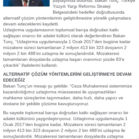
paylaşımda bulundu. Bakan Tunç, Türkiye
Yüzyılı Yargı Reformu Strateji
Belgesindeki hedefler doğrultusunda
alternatif çözüm yöntemlerinin geliştirilmesine yönelik çalışmalara
devam edeceklerini kaydetti.
Uzlaştırma uygulamasının toplumsal barışa doğrudan katkı
sağlayan onarıcı bir adalet kültürü olarak değerlendiren Bakan
Tunç, “Uzlaştırma uygulamasıyla 1 Ocak 2017’den bugüne kadar
müzakere süreci tamamlanan 2 milyon 413 bin 323 dosyanın 2
milyon 2 bin 488’ini uzlaşma ile sonuçlandırdık. Müzakeresi
tamamlanan dosyalarda uzlaşma başarı oranımızı yüzde 83’e
çıkardık” ifadelerini kullandı.
ALTERNATİF ÇÖZÜM YÖNTEMLERİNİ GELİŞTİRMEYE DEVAM
EDECEĞİZ
Bakan Tunç’un mesajı şu şekilde: “Ceza Muhakemesi sistemimize
kazandırdığımız uzlaştırma müessesesi ile uyuşmazlıkları
mahkeme süreçlerine taşınmadan, daha hızlı, daha yapıcı ve
dostane bir şekilde çözüme kavuşturuyoruz.
Bu sayede toplumsal barışa doğrudan katkı sağlayan onarıcı bir
adalet kültürünü yaygınlaştırıyoruz. Uzlaştırma uygulamasıyla 1
Ocak 2017’den bugüne kadar, Müzakere süreci tamamlanan 2
milyon 413 bin 323 dosyanın 2 milyon 2 bin 488’ini uzlaşma ile
sonuçlandırdık. Müzakeresi tamamlanan dosyalarda uzlaşma