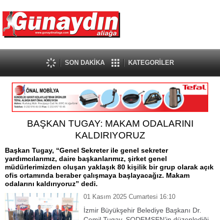
SON DAKİKA
KATEGORİLER
BAŞKAN TUGAY: MAKAM ODALARINI
KALDIRIYORUZ
Başkan Tugay, “Genel Sekreter ile genel sekreter
yardımcılarımız, daire başkanlarımız, şirket genel
müdürlerimizden oluşan yaklaşık 80 kişilik bir grup olarak açık
ofis ortamında beraber çalışmaya başlayacağız. Makam
odalarını kaldırıyoruz” dedi.
01 Kasım 2025 Cumartesi 16:10
İzmir Büyükşehir Belediye Başkanı Dr.
Cemil Tugay, SODEMSEN’in düzenlediği