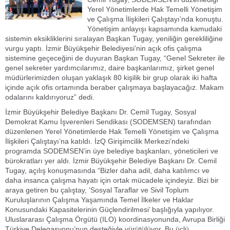
Yerel Yönetimlerde Hak Temelli Yönetişim
ve Çalışma İlişkileri Çalıştayı’nda konuştu.
Yönetişim anlayışı kapsamında kamudaki
sistemin eksikliklerini sıralayan Başkan Tugay, yeniliğin gerekliliğine
vurgu yaptı. İzmir Büyükşehir Belediyesi’nin açık ofis çalışma
sistemine geçeceğini de duyuran Başkan Tugay, “Genel Sekreter ile
genel sekreter yardımcılarımız, daire başkanlarımız, şirket genel
müdürlerimizden oluşan yaklaşık 80 kişilik bir grup olarak iki hafta
içinde açık ofis ortamında beraber çalışmaya başlayacağız. Makam
odalarını kaldırıyoruz” dedi.
İzmir Büyükşehir Belediye Başkanı Dr. Cemil Tugay, Sosyal
Demokrat Kamu İşverenleri Sendikası (SODEMSEN) tarafından
düzenlenen Yerel Yönetimlerde Hak Temelli Yönetişim ve Çalışma
İlişkileri Çalıştayı’na katıldı. İzQ Girişimcilik Merkezi’ndeki
programda SODEMSEN’in üye belediye başkanları, yöneticileri ve
bürokratları yer aldı. İzmir Büyükşehir Belediye Başkanı Dr. Cemil
Tugay, açılış konuşmasında “Bizler daha adil, daha katılımcı ve
daha insanca çalışma hayatı için ortak mücadele içindeyiz. Bizi bir
araya getiren bu çalıştay, ‘Sosyal Taraflar ve Sivil Toplum
Kuruluşlarının Çalışma Yaşamında Temel İlkeler ve Haklar
Konusundaki Kapasitelerinin Güçlendirilmesi’ başlığıyla yapılıyor.
Uluslararası Çalışma Örgütü (ILO) koordinasyonunda, Avrupa Birliği
Türkiye Delegasyonu’nun desteğiyle yürütülüyor. Bu üçlü