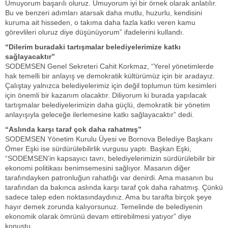
Umuyorum başarılı oluruz. Umuyorum iyi bir örnek olarak anlatılır.
Bu ve benzeri adımları atarsak daha mutlu, huzurlu, kendisini
kuruma ait hisseden, o takıma daha fazla katkı veren kamu
görevlileri oluruz diye düşünüyorum” ifadelerini kullandı.
“Dilerim buradaki tartışmalar belediyelerimize katkı
sağlayacaktır”
SODEMSEN Genel Sekreteri Cahit Korkmaz, “Yerel yönetimlerde
hak temelli bir anlayış ve demokratik kültürümüz için bir aradayız.
Çalıştay yalnızca belediyelerimiz için değil toplumun tüm kesimleri
için önemli bir kazanım olacaktır. Diliyorum ki burada yapılacak
tartışmalar belediyelerimizin daha güçlü, demokratik bir yönetim
anlayışıyla geleceğe ilerlemesine katkı sağlayacaktır” dedi.
“Aslında karşı taraf çok daha rahatmış”
SODEMSEN Yönetim Kurulu Üyesi ve Bornova Belediye Başkanı
Ömer Eşki ise sürdürülebilirlik vurgusu yaptı. Başkan Eşki,
“SODEMSEN’in kapsayıcı tavrı, belediyelerimizin sürdürülebilir bir
ekonomi politikası benimsemesini sağlıyor. Masanın diğer
tarafındayken patronluğun rahatlığı var denirdi. Ama masanın bu
tarafından da bakınca aslında karşı taraf çok daha rahatmış. Çünkü
sadece talep eden noktasındaydınız. Ama bu tarafta birçok şeye
hayır demek zorunda kalıyorsunuz. Temelinde de belediyenin
ekonomik olarak ömrünü devam ettirebilmesi yatıyor” diye
konuştu.