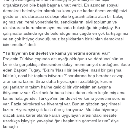
organizasyon bile başlı başına umut verici. En azından sosyal
demokrat belediyeler olarak bu konuya ne kadar önem verdiğimizi
gösteren, uluslararası sözleşmelerle garanti altına alan bir bakış
açımız var. Yerel yönetimlerin, sendikaların, sivil toplumun ve
uluslararası kurumların aynı masada buluştuğu bir çalıştay. Bu
çalışmalar aslında içinde bulunduğumuz çağda en çok tartıştığımız
ve en çok ihtiyaç duyduğumuz başlıklardan birisi olan demokrasi
için umuttur” dedi.
“Türkiye’nin bir devlet ve kamu yönetimi sorunu var”
Projenin Türkiye çapında altı ayağı olduğunu ve dördüncüsünün
İzmir’de gerçekleştirilmesinden dolayı memnuniyet durduğunu ifade
eden Başkan Tugay, “Bizim ‘Nasıl bir belediye, nasıl bir çalışma
kültürü, nasıl bir toplum istiyoruz?’ sorularına hep beraber cevap
aramamız lazım. Biraz daha hiyerarşinin azaltıldığı, kurum
çalışanlarının takım haline geldiği bir yönetişim anlayışına
ihtiyacımız var. Özel sektör bunu biraz daha erken keşfetmiş ama
kamu hala geride. Türkiye’nin bir devlet ve kamu yönetimi sorunu
var. Fazla bürokrasi ve hiyerarşi var. Bunun gözden geçirilmesi
lazım. Hiyerarşiyi çok fazla öne çıkarıyoruz. Mutlaka hiyerarşi
olacak ama karar alanla kararı uygulayan arasındaki mesafe
uzadıkça işleyişin yavaşladığını hepimizin görmesi lazım” diye
konuştu.