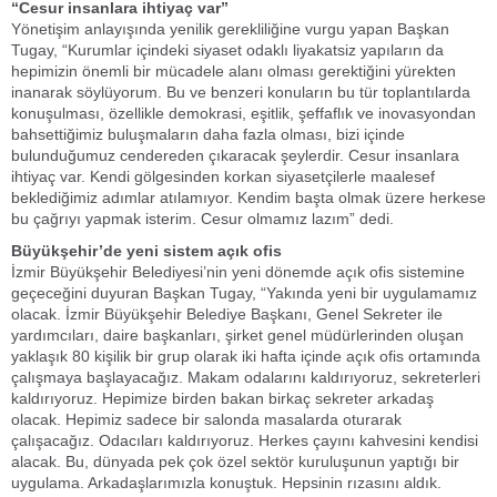
“Cesur insanlara ihtiyaç var”
Yönetişim anlayışında yenilik gerekliliğine vurgu yapan Başkan
Tugay, “Kurumlar içindeki siyaset odaklı liyakatsiz yapıların da
hepimizin önemli bir mücadele alanı olması gerektiğini yürekten
inanarak söylüyorum. Bu ve benzeri konuların bu tür toplantılarda
konuşulması, özellikle demokrasi, eşitlik, şeffaflık ve inovasyondan
bahsettiğimiz buluşmaların daha fazla olması, bizi içinde
bulunduğumuz cendereden çıkaracak şeylerdir. Cesur insanlara
ihtiyaç var. Kendi gölgesinden korkan siyasetçilerle maalesef
beklediğimiz adımlar atılamıyor. Kendim başta olmak üzere herkese
bu çağrıyı yapmak isterim. Cesur olmamız lazım” dedi.
Büyükşehir’de yeni sistem açık ofis
İzmir Büyükşehir Belediyesi’nin yeni dönemde açık ofis sistemine
geçeceğini duyuran Başkan Tugay, “Yakında yeni bir uygulamamız
olacak. İzmir Büyükşehir Belediye Başkanı, Genel Sekreter ile
yardımcıları, daire başkanları, şirket genel müdürlerinden oluşan
yaklaşık 80 kişilik bir grup olarak iki hafta içinde açık ofis ortamında
çalışmaya başlayacağız. Makam odalarını kaldırıyoruz, sekreterleri
kaldırıyoruz. Hepimize birden bakan birkaç sekreter arkadaş
olacak. Hepimiz sadece bir salonda masalarda oturarak
çalışacağız. Odacıları kaldırıyoruz. Herkes çayını kahvesini kendisi
alacak. Bu, dünyada pek çok özel sektör kuruluşunun yaptığı bir
uygulama. Arkadaşlarımızla konuştuk. Hepsinin rızasını aldık.