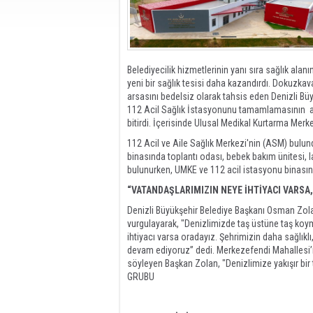
Belediyecilik hizmetlerinin yanı sıra sağlık alan
yeni bir sağlık tesisi daha kazandırdı. Dokuzkav
arsasını bedelsiz olarak tahsis eden Denizli Büy
112 Acil Sağlık İstasyonunu tamamlamasının ar
bitirdi. İçerisinde Ulusal Medikal Kurtarma Merk
112 Acil ve Aile Sağlık Merkezi'nin (ASM) bulu
binasında toplantı odası, bebek bakım ünitesi, l
bulunurken, UMKE ve 112 acil istasyonu binasınd
“VATANDAŞLARIMIZIN NEYE İHTİYACI VARSA
Denizli Büyükşehir Belediye Başkanı Osman Zolan
vurgulayarak, "Denizlimizde taş üstüne taş ko
ihtiyacı varsa oradayız. Şehrimizin daha sağlıkl
devam ediyoruz” dedi. Merkezefendi Mahallesi
söyleyen Başkan Zolan, "Denizlimize yakışır bir
GRUBU
aliağa, aliağa haber