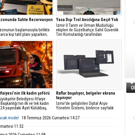
ezonunda Sahte Rezervasyon
Yasa Dışı Trol Avcılığına Geçit Yok
İzmir İl Tarım ve Orman Müdürlüğü
zonunun başlamasıyla birlikte
ekipleri ile Güzelbahçe Sahil Güvenlik
arca kişi tatil planı yaparken,
Tim Komutanlığı tarafından
t üzerinden yapılan
gerçekleştirilen ortak denetimlerde,
syonlarda sahtecilik vakaları da
Urla ilçesi açıklarında trol avcılığına
tıyor.
kapalı sahada yasa dışı trol avcılığı
yapan bir balıkçı teknesi tespit edildi.
ÇE
tfaiyesi’nin ilk kadın şoförü
Raflar boşalıyor, belgeler ekrana
taşınıyor
üyükşehir Belediyesi İtfaiye
 Başkanlığı’nın ilk ve tek kadın
İzmir’de geliştirilen Dijital Arşiv
 24 yaşındaki Ayet Kütükbaş,
Yönetim Sistemi, binlerce sayfalık
a ağırlıktaki itfaiye araçlarıyla
fiziksel evrakı elektronik ortama
 ve kurtarma operasyonlarına
aktarıyor. Belediye iştiraklerinde
lacak model
18 Temmuz 2026 Cumartesi 14:27
r.
başlayan uygulamanın kamu
kurumlarına yayılması hedefleniyor.
martesi 11:32
muz 2026 Cumartesi 11:08