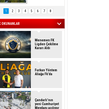
Hasan Eser'in 
Objektifinden
1
2
3
4
5
6
7
8
K OKUNANLAR
Menemen FK
Ligden Çekilme
Kararı Aldı
Furkan Yöntem
Aliağa Fk’da
Çandarlı’nın
yeni Cumhuriyet
Meydanı açılıyor