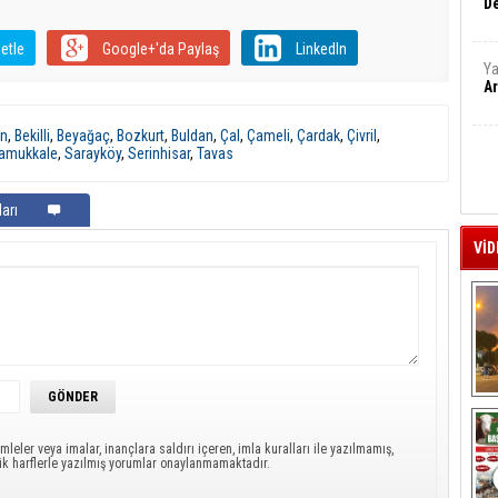
De
etle
Google+'da Paylaş
LinkedIn
Ya
Ar
an
,
Bekilli
,
Beyağaç
,
Bozkurt
,
Buldan
,
Çal
,
Çameli
,
Çardak
,
Çivril
,
amukkale
,
Sarayköy
,
Serinhisar
,
Tavas
arı
VİD
A
mleler veya imalar, inançlara saldırı içeren, imla kuralları ile yazılmamış,
ük harflerle yazılmış yorumlar onaylanmamaktadır.