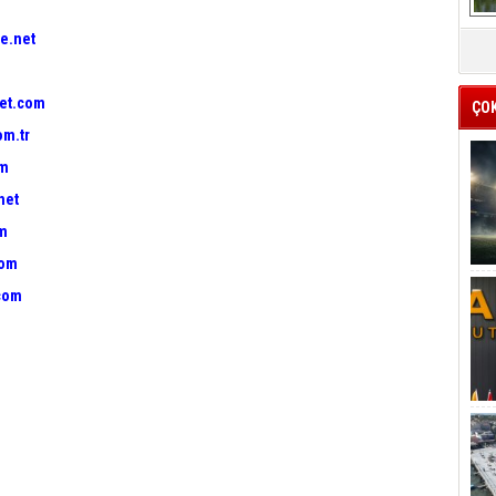
e.net
et.com
ÇO
om.tr
om
net
om
com
com