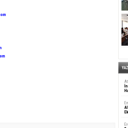
.com
m
com
YA
A
İn
Ha
En
Al
E
Er