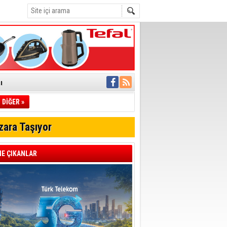
ı
DİĞER »
pıldı
 Toplandı
zara Taşıyor
A.Ş.’Ye İletti
Çağrısı
E ÇIKANLAR
 hızlı müdahale
'ye Geçti