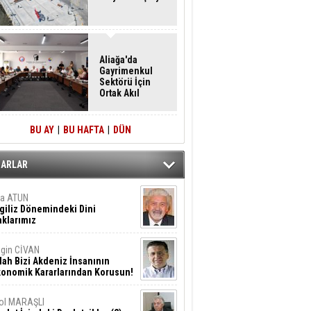
Aliağa'da
Gayrimenkul
Sektörü İçin
Ortak Akıl
Buluşması
BU AY
|
BU HAFTA
|
DÜN
ZARLAR
ta ATUN
giliz Dönemindeki Dini
klarımız
gin CİVAN
lah Bizi Akdeniz İnsanının
konomik Kararlarından Korusun!
ol MARAŞLI