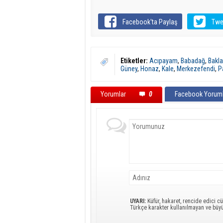
Facebook'ta Paylaş
Twe
Etiketler:
Acıpayam
,
Babadağ
,
Bakl
Güney
,
Honaz
,
Kale
,
Merkezefendi
,
P
Yorumlar
0
Facebook Yoruml
UYARI:
Küfür, hakaret, rencide edici cü
Türkçe karakter kullanılmayan ve büy