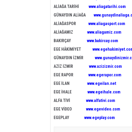
ALİAĞA TARİHİ
www.aliagatarihi.com
GÜNAYDIN ALİAĞA
www.gunaydinaliaga
ALİAĞASPOR
www.aliagasport.com
ALİAĞAMIZ
www.aliagamiz.com
BAKIRÇAY
www.bakircay.com
EGE HÂKİMİYET
www.egehakimiyet.co
GÜNAYDIN İZMİR
www.gunaydinizmir.
AZİZ İZMİR
www.azizizmir.com
EGE RAPOR
www.egerapor.com
EGE İLAN
www.egeilan.net
EGE İHALE
www.egeihale.com
ALFA TİVİ
www.alfativi.com
EGE VİDEO
www.egevideo.com
EGEPLAY
www.egeplay.com