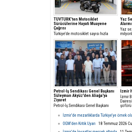
TÜVTÜRK’ten Motosiklet
Yaz S
Sürücülerine Hayati Muayene
Alarmı
Çağrısı
Yaz se
Türkiye’de motosiklet sayısı hızla
milyonl
artarken, trafikteki payı yüzde 21’i aşan
interne
bu araçlarda düzenli teknik kontrollerin
rezerva
önemi de giderek artıyor.
hızla ar
Petrol-İş Sendikası Genel Başkanı
İzmir İ
Süleyman Akyüz'den Aliağa'ya
İzmir B
Ziyaret
Dairesi
Petrol-İş Sendikası Genel Başkanı
şoförü
Süleyman Akyüz, Petrol-İş Sendikası
tonlarc
Aliağa Şubesi'ni ziyaret etti.
yangın
İzmir’de mezarlıklarda Türkiye’ye örnek o
koşuyo
OGM'den Kritik Uyarı
18 Temmuz 2026 Cu
İzmir'de İnşaatlar mercek altında
11 Tem