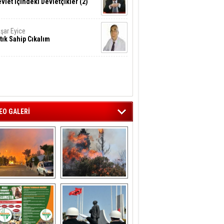
vlet İçindeki Devletçikler (2)
şar Eyice
tık Sahip Cıkalım
EO GALERİ
liağa ‘da  otluk 
Aliağa'nın Ciğerleri 
alanda çıkan 
Yandı
yangın evlere 
sıçramadan 
söndürüldü