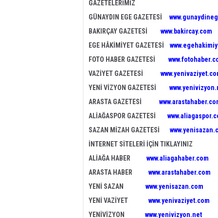
GAZETELERİMİZ
GÜNAYDIN EGE GAZETESİ
www.gunaydineg
BAKIRÇAY GAZETESİ
www.bakircay.com
EGE HÂKİMİYET GAZETESİ
www.egehakimiy
FOTO HABER GAZETESİ
www.fotohaber.c
VAZİYET GAZETESİ
www.yenivaziyet.c
YENİ VİZYON GAZETESİ
www.yenivizyon.
ARASTA GAZETESİ
www.arastahaber.c
ALİAĞASPOR GAZETESİ
www.aliagaspor.
SAZAN MİZAH GAZETESİ
www.yenisazan.
İNTERNET SİTELERİ İÇİN TIKLAYINIZ
ALİAĞA HABER
www.aliagahaber.com
ARASTA HABER
www.arastahaber.com
YENİ SAZAN
www.yenisazan.com
YENİ VAZİYET
www.yenivaziyet.com
YENİVİZYON
www.yenivizyon.net