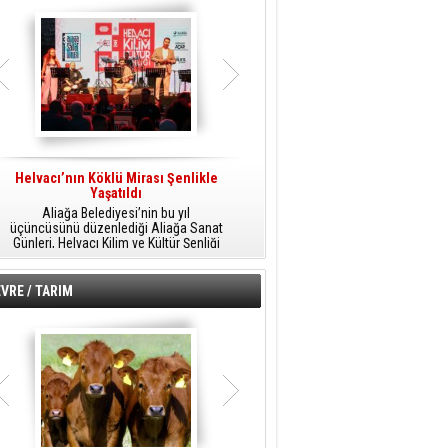
Helvacı’nın Köklü Mirası Şenlikle
Helvacı’da Kültür, Sanat Ve Müzik
A
Yaşatıldı
Şöleni
Aliağa Belediyesi’nin bu yıl
Aliağa Belediyesi tarafından
üçüncüsünü düzenlediği Aliağa Sanat
düzenlenen Aliağa Sanat Günleri, 25
Günleri, Helvacı Kilim ve Kültür Şenliği
Temmuz Cumartesi günü Helvacı’da
ile Helvacı’da renkli bir güne sahne
birbirinden renkli etkinliklerle devam
A
oldu.
edecek.
VRE / TARIM
o