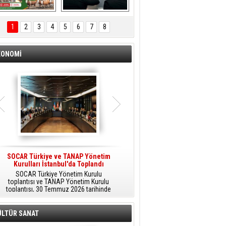
ÖNAL TARIM 
Aliağa'da Polis 
TANITIM FİLMİ
Haftası Kutlandı
1
2
3
4
5
6
7
8
KONOMİ
SOCAR Türkiye ve TANAP Yönetim
Tüpraş Temiz Hidrojen
Kurulları İstanbul'da Toplandı
Teknolojisini Sahada Test Edecek
SOCAR Türkiye Yönetim Kurulu
Stratejik Dönüşüm Planı kapsamında
toplantısı ve TANAP Yönetim Kurulu
düşük karbonlu ve yenilenebilir enerji
toplantısı, 30 Temmuz 2026 tarihinde
çözümlerine odaklanan Tüpraş, temiz
İstanbul’da gerçekleştirildi.
hidrojen teknolojileri alanında yenilikçi
projelere öncülük ediyor.
ÜLTÜR SANAT