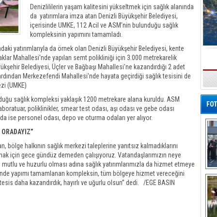
Denizlililerin yaşam kalitesini yükseltmek için sağlık alanında
da yatırımlara imza atan Denizli Büyükşehir Belediyesi,
içerisinde UMKE, 112 Acil ve ASM'nin bulunduğu sağlık
kompleksinin yapımını tamamladı.
ındaki yatırımlarıyla da örnek olan Denizli Büyükşehir Belediyesi, kente
aklar Mahallesi'nde yapılan semt polikliniği için 3.000 metrekarelik
ükşehir Belediyesi, Üçler ve Bağbaşı Mahallesi'ne kazandırdığı 2 adet
dından Merkezefendi Mahallesi'nde hayata geçirdiği sağlık tesisini de
s
ezi (UMKE)
nduğu sağlık kompleksi yaklaşık 1200 metrekare alana kuruldu. ASM
FOT
aboratuar, poliklinikler, smear test odası, aşı odası ve gebe odası
a ise personel odası, depo ve oturma odaları yer alıyor.
, ORADAYIZ”
, bölge halkının sağlık merkezi taleplerine yanıtsız kalmadıklarını
ymak için gece gündüz demeden çalışıyoruz. Vatandaşlarımızın neye
ı, mutlu ve huzurlu olması adına sağlık yatırımlarımızla da hizmet etmeye
De
’nde yapımı tamamlanan kompleksin, tüm bölgeye hizmet vereceğini
Al
 tesis daha kazandırdık, hayırlı ve uğurlu olsun” dedi. /EGE BASIN