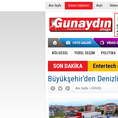
Ana Sayfa
Günün Haberleri
Arşiv
Sitene
BÖLGESEL
YEREL SEÇİM
POLİTİKA
SON DAKİKA
Entertech İ
Büyükşehir'den Denizli
Ana Sayfa
»
GÜNCEL