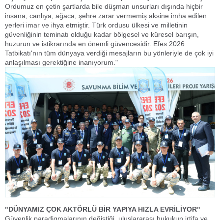
Ordumuz en çetin şartlarda bile düşman unsurları dışında hiçbir
insana, canlıya, ağaca, şehre zarar vermemiş aksine imha edilen
yerleri imar ve ihya etmiştir. Türk ordusu ülkesi ve milletinin
güvenliğinin teminatı olduğu kadar bölgesel ve küresel barışın,
huzurun ve istikrarında en önemli güvencesidir. Efes 2026
Tatbikatı'nın tüm dünyaya verdiği mesajların bu yönleriyle de çok iyi
anlaşılması gerektiğine inanıyorum."
"DÜNYAMIZ ÇOK AKTÖRLÜ BİR YAPIYA HIZLA EVRİLİYOR"
Güvenlik paradigmalarının değiştiği, uluslararası hukukun irtifa ve