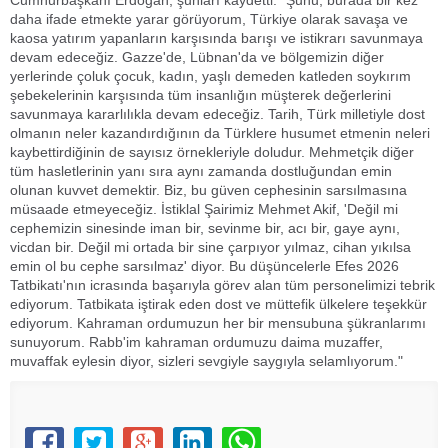
Cumhurbaşkanı Erdoğan, şunları kaydetti: "Şunu, burada bir kez
daha ifade etmekte yarar görüyorum, Türkiye olarak savaşa ve
kaosa yatırım yapanların karşısında barışı ve istikrarı savunmaya
devam edeceğiz. Gazze'de, Lübnan'da ve bölgemizin diğer
yerlerinde çoluk çocuk, kadın, yaşlı demeden katleden soykırım
şebekelerinin karşısında tüm insanlığın müşterek değerlerini
savunmaya kararlılıkla devam edeceğiz. Tarih, Türk milletiyle dost
olmanın neler kazandırdığının da Türklere husumet etmenin neleri
kaybettirdiğinin de sayısız örnekleriyle doludur. Mehmetçik diğer
tüm hasletlerinin yanı sıra aynı zamanda dostluğundan emin
olunan kuvvet demektir. Biz, bu güven cephesinin sarsılmasına
müsaade etmeyeceğiz. İstiklal Şairimiz Mehmet Akif, 'Değil mi
cephemizin sinesinde iman bir, sevinme bir, acı bir, gaye aynı,
vicdan bir. Değil mi ortada bir sine çarpıyor yılmaz, cihan yıkılsa
emin ol bu cephe sarsılmaz' diyor. Bu düşüncelerle Efes 2026
Tatbikatı'nın icrasında başarıyla görev alan tüm personelimizi tebrik
ediyorum. Tatbikata iştirak eden dost ve müttefik ülkelere teşekkür
ediyorum. Kahraman ordumuzun her bir mensubuna şükranlarımı
sunuyorum. Rabb'im kahraman ordumuzu daima muzaffer,
muvaffak eylesin diyor, sizleri sevgiyle saygıyla selamlıyorum."