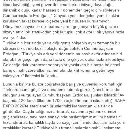
itibar kaybettiği, yeni güvenlik mimarilerine ihtiyaç duyulduğu,
dinamik olduğu kadar hassas bir dönemden geçildiğini söyleyen
Cumhurbaşkanı Erdoğan, "Dünyada yeni dengeler, yeni ittifaklar
kuruluyor, fakat küresel ölçekte yeni bir düzen kurulamıyor.
Dünyamız, sayısı bir elin parmaklarını geçmeyen büyük güçlerin
dizayn ettiği bir statükodan çok kutuplu, çok aktörlü bir yapıya hızla
evriliyor" dedi.
Türkiye'nin içerisinde yer aldığı geniş bölgenin aynı zamanda bu
sürecin sıklet merkezini oluşturduğu belirten Cumhurbaşkanı
Erdoğan, "Türkiye'nin adı yeni dönemin müessir aktörlerinden biri
olarak her geçen gün daha fazla öne çıkıyor, daha fazla zikrediliyor.
Geleceğe dair karamsar senaryolar yazılırken biz başta bölgesel
barış olmak üzere ülkemizi her alanda kilit konuma getirmeye
çalışıyoruz" ifadesini kullandı.
Bununla birlikte bu zor coğrafyada barış ve güvenliği korumak için
Türk ordusunu güçlü ve donanımlı tutmak gerektiğinin bilincinde
olduğunu vurgulayan Cumhurbaşkanı Erdoğan, şunları bildirdi: "Ay
başında 120 farklı ülkeden 1700'ü aşkın firmanın iştirak ettiği SAHA
EXPO 2026'te sergilenen ürünlerimizi inanıyorum ki sizler de
gördünüz. Caydırıcılığımızı artırarak, savunma yeteneklerimizi
güçlendirerek, savunma sanayiinde başlattığımız atılım hamlesini
hızlandırarak, karşılıklı fayda ve saygı zemininde dostlarımızla yeni
ortaklıklar kurarak Türkiye'yi bu fırtınalı sulardan sahil-i selamete