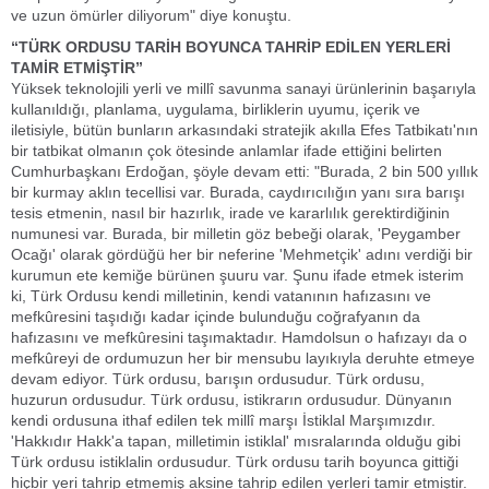
ve uzun ömürler diliyorum" diye konuştu.
“TÜRK ORDUSU TARİH BOYUNCA TAHRİP EDİLEN YERLERİ
TAMİR ETMİŞTİR”
Yüksek teknolojili yerli ve millî savunma sanayi ürünlerinin başarıyla
kullanıldığı, planlama, uygulama, birliklerin uyumu, içerik ve
iletisiyle, bütün bunların arkasındaki stratejik akılla Efes Tatbikatı'nın
bir tatbikat olmanın çok ötesinde anlamlar ifade ettiğini belirten
Cumhurbaşkanı Erdoğan, şöyle devam etti: "Burada, 2 bin 500 yıllık
bir kurmay aklın tecellisi var. Burada, caydırıcılığın yanı sıra barışı
tesis etmenin, nasıl bir hazırlık, irade ve kararlılık gerektirdiğinin
numunesi var. Burada, bir milletin göz bebeği olarak, 'Peygamber
Ocağı' olarak gördüğü her bir neferine 'Mehmetçik' adını verdiği bir
kurumun ete kemiğe bürünen şuuru var. Şunu ifade etmek isterim
ki, Türk Ordusu kendi milletinin, kendi vatanının hafızasını ve
mefkûresini taşıdığı kadar içinde bulunduğu coğrafyanın da
hafızasını ve mefkûresini taşımaktadır. Hamdolsun o hafızayı da o
mefkûreyi de ordumuzun her bir mensubu layıkıyla deruhte etmeye
devam ediyor. Türk ordusu, barışın ordusudur. Türk ordusu,
huzurun ordusudur. Türk ordusu, istikrarın ordusudur. Dünyanın
kendi ordusuna ithaf edilen tek millî marşı İstiklal Marşımızdır.
'Hakkıdır Hakk'a tapan, milletimin istiklal' mısralarında olduğu gibi
Türk ordusu istiklalin ordusudur. Türk ordusu tarih boyunca gittiği
hiçbir yeri tahrip etmemiş aksine tahrip edilen yerleri tamir etmiştir.