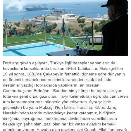
Dostlara güven aşılayan, Türkiye ilgili hesaplar yapanların da
heveslerini kursaklarında bırakan EFES Tatbikatı'nı, Malazgirt'ten
10 yıl sonra, 1081'de Çakabey'in fethettiği döneme göre dünyanın
en önemli tersanelerinden birini kurarak denizcilik tarihinde
destanlar yazdığı topraklarda yaptıklarını anımsatan
Cumhurbaşkanı Erdoğan, "Bundan bin yıl önce bu toprakları yurt
tutarken şehit olan, gazi olan, İ'la-yi Kelimetullah uğrunda can veren
tüm kahramanlarımızı minnetle yâd ediyorum. Aynı şekilde
geçmişten bu yana Malazgirt'ten İstiklal Harbi'ne, Kıbrıs Barış
Harekâtı’ndan terörle mücadeleye kadar vatanımız, birliğimiz,
dirliğimiz, bayrağımız, mefkûremiz, devletimizin ve milletimizin
bekası için şehit olan, gazi olan her bir vatan evladını kemal-i
edeple anıyorum. Hayatta olan gazilerimize Cenabı Allah’tan hayırlı