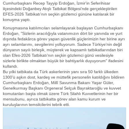
Cumhurbaşkanı Recep Tayyip Erdoğan, İzmir'in Seferihisar
ilçesindeki Doğanbey Atışlı Tatbikat Bölgesi’nde gerçekleştirilen
EFES-2026 Tatbikatı'nın seçkin gözlemci gününe katılarak bir
konuşma yaptı.
Konuşmasına katılımcıları selamlayarak başlayan Cumhurbaşkanı
Erdoğan, "Sizlerin aracılığıyla vatanımızın dört bir yanında ve yurt
dışında fedakârca görev yapan güvenlik güçlerimizin her birine ayrı
ayrı selamlarımı, sevgilerimi yolluyorum. Sadece Türkiye'nin değil
dünyanın sayılı birleşik, müşterek ve kapsamlı tatbikatlarından biri
olan Efes-2026 Tatbikatı'nın seçkin gözlemci günü vesilesiyle
sizlerle birlikte olmaktan büyük bir bahtiyarlık duyuyorum" ifadesini
kullandı.
Bu yılki tatbikata da Türk askerlerinin yanı sıra 50 farklı ülkeden
1300'ü aşkın dost, kardeş ve müttefik personelin katıldığını bildiren
Cumhurbaşkanı Erdoğan, Millî Savunma Bakanı Yaşar Güler,
Genelkurmay Başkanı Orgeneral Selçuk Bayraktaroğlu ve kuvvet
komutanları başta olmak üzere Türk Silahlı Kuvvetlerinin her bir
mensubunu, ayrıca tatbikatta görev alan kamu kurum ve
kuruluşlarının temsilcilerini tebrik etti.