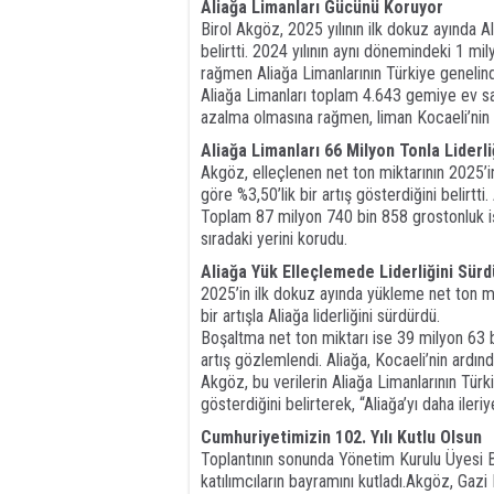
Aliağa Limanları Gücünü Koruyor
Birol Akgöz, 2025 yılının ilk dokuz ayında 
belirtti. 2024 yılının aynı dönemindeki 1 mi
rağmen Aliağa Limanlarının Türkiye genelinde
Aliağa Limanları toplam 4.643 gemiye ev sahi
azalma olmasına rağmen, liman Kocaeli’nin a
Aliağa Limanları 66 Milyon Tonla Liderli
Akgöz, elleçlenen net ton miktarının 2025’i
göre %3,50’lik bir artış gösterdiğini belirtt
Toplam 87 milyon 740 bin 858 grostonluk işl
sıradaki yerini korudu.
Aliağa Yük Elleçlemede Liderliğini Sür
2025’in ilk dokuz ayında yükleme net ton mi
bir artışla Aliağa liderliğini sürdürdü.
Boşaltma net ton miktarı ise 39 milyon 63 b
artış gözlemlendi. Aliağa, Kocaeli’nin ardınd
Akgöz, bu verilerin Aliağa Limanlarının Tür
gösterdiğini belirterek, “Aliağa’yı daha il
Cumhuriyetimizin 102. Yılı Kutlu Olsun
Toplantının sonunda Yönetim Kurulu Üyesi B
katılımcıların bayramını kutladı.Akgöz, Gaz