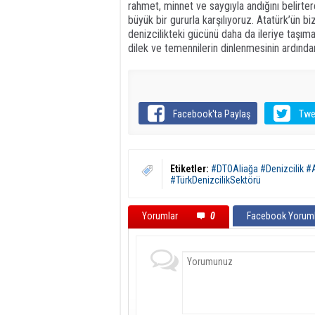
rahmet, minnet ve saygıyla andığını belirt
büyük bir gururla karşılıyoruz. Atatürk’ün 
denizcilikteki gücünü daha da ileriye taşıma
dilek ve temennilerin dinlenmesinin ardında
Facebook'ta Paylaş
Twe
Etiketler:
#DTOAliağa #Denizcilik #A
#TürkDenizcilikSektörü
Yorumlar
0
Facebook Yoruml