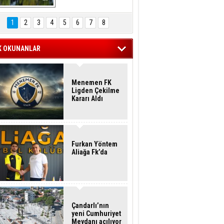
Hasan Eser'in 
Objektifinden
1
2
3
4
5
6
7
8
K OKUNANLAR
Menemen FK
Ligden Çekilme
Kararı Aldı
Furkan Yöntem
Aliağa Fk’da
Çandarlı’nın
yeni Cumhuriyet
Meydanı açılıyor