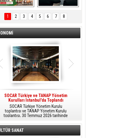
ÖNAL TARIM 
Aliağa'da Polis 
TANITIM FİLMİ
Haftası Kutlandı
1
2
3
4
5
6
7
8
KONOMİ
SOCAR Türkiye ve TANAP Yönetim
Tüpraş Temiz Hidrojen
Kurulları İstanbul'da Toplandı
Teknolojisini Sahada Test Edecek
SOCAR Türkiye Yönetim Kurulu
Stratejik Dönüşüm Planı kapsamında
toplantısı ve TANAP Yönetim Kurulu
düşük karbonlu ve yenilenebilir enerji
toplantısı, 30 Temmuz 2026 tarihinde
çözümlerine odaklanan Tüpraş, temiz
İstanbul’da gerçekleştirildi.
hidrojen teknolojileri alanında yenilikçi
projelere öncülük ediyor.
ÜLTÜR SANAT