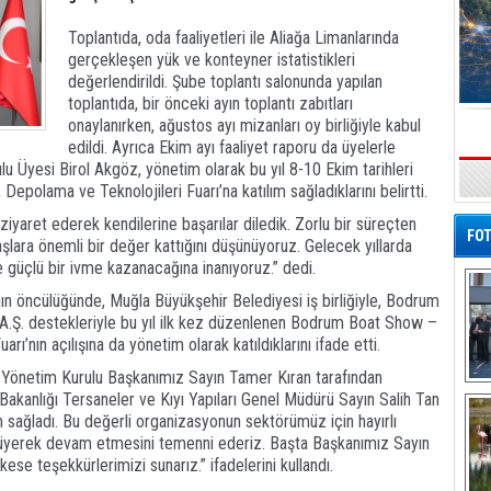
Toplantıda, oda faaliyetleri ile Aliağa Limanlarında
gerçekleşen yük ve konteyner istatistikleri
değerlendirildi. Şube toplantı salonunda yapılan
toplantıda, bir önceki ayın toplantı zabıtları
onaylanırken, ağustos ayı mizanları oy birliğiyle kabul
edildi. Ayrıca Ekim ayı faaliyet raporu da üyelerle
lu Üyesi Birol Akgöz, yönetim olarak bu yıl 8-10 Ekim tarihleri
s
 Depolama ve Teknolojileri Fuarı’na katılım sağladıklarını belirtti.
iyaret ederek kendilerine başarılar diledik. Zorlu bir süreçten
FOT
lara önemli bir değer kattığını düşünüyoruz. Gelecek yıllarda
güçlü bir ivme kazanacağına inanıyoruz.” dedi.
n öncülüğünde, Muğla Büyükşehir Belediyesi iş birliğiyle, Bodrum
A.Ş. destekleriyle bu yıl ilk kez düzenlenen Bodrum Boat Show –
ı’nın açılışına da yönetim olarak katıldıklarını ifade etti.
ı Yönetim Kurulu Başkanımız Sayın Tamer Kıran tarafından
De
 Bakanlığı Tersaneler ve Kıyı Yapıları Genel Müdürü Sayın Salih Tan
Al
m sağladı. Bu değerli organizasyonun sektörümüz için hayırlı
üyüyerek devam etmesini temenni ederiz. Başta Başkanımız Sayın
e teşekkürlerimizi sunarız.” ifadelerini kullandı.