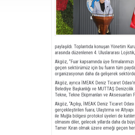
paylaşıldı. Toplantıda konuşan Yönetim Kuru
arasında düzenlenen 4. Uluslararası Lojistik,
Akgöz, “Fuar kapsamında üye firmalarımızı z
geçen sektörümüz için bu fuarın tüm paydaş
organizasyonun daha da gelişerek sektörde 
Akgöz, ayrıca İMEAK Deniz Ticaret Odası’nı
Belediye Başkanlığı ve MUTTAŞ Denizcilik 
Tekne, Tekne Ekipmanları ve Aksesuarları Fuar
Akgöz, “Açılışı, İMEAK Deniz Ticaret Odas
gerçekleştirilen fuara; Ulaştırma ve Altyapı
ile Muğla bölgesi protokol üyeleri de katılı
olmasını diler, gelecek yıllarda daha da b
Tamer Kıran olmak üzere emeği geçen herkes