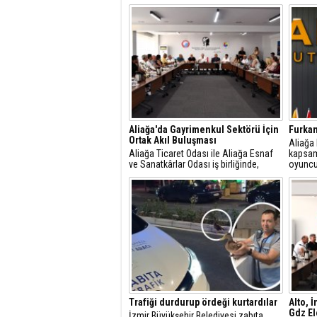
Aliağa'da Gayrimenkul Sektörü İçin
Furkan
Ortak Akıl Buluşması
​Aliağa
Aliağa Ticaret Odası ile Aliağa Esnaf
kapsam
ve Sanatkârlar Odası iş birliğinde,
oyuncu
ilçede faaliyet gösteren gayrimenkul
dâhil et
danışmanlarıyla sektörel istişare
toplantısı gerçekleştirildi.
Trafiği durdurup ördeği kurtardılar
Alto, 
Gdz Ele
İzmir Büyükşehir Belediyesi zabıta