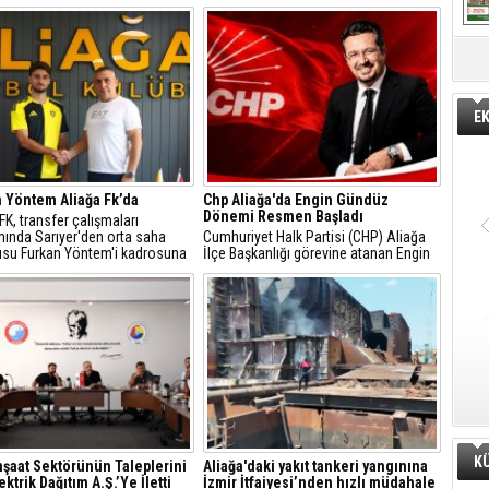
E
 Yöntem Aliağa Fk’da
Chp Aliağa'da Engin Gündüz
Dönemi Resmen Başladı
 FK, transfer çalışmaları
ında Sarıyer'den orta saha
Cumhuriyet Halk Partisi (CHP) Aliağa
su Furkan Yöntem'i kadrosuna
İlçe Başkanlığı görevine atanan Engin
ti.
Gündüz, sosyal medya hesabından
yaptığı açıklamayla yeni döneme ilişkin
mesajlar verdi.
K
İnşaat Sektörünün Taleplerini
Aliağa'daki yakıt tankeri yangınına
ktrik Dağıtım A.Ş.’Ye İletti
İzmir İtfaiyesi’nden hızlı müdahale