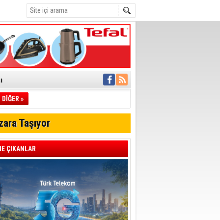
ı
DİĞER »
pıldı
 Toplandı
zara Taşıyor
A.Ş.’Ye İletti
Çağrısı
E ÇIKANLAR
 hızlı müdahale
'ye Geçti