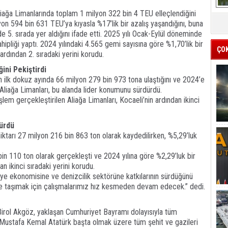
Aliağa Limanlarında toplam 1 milyon 322 bin 4 TEU elleçlendiğini
lyon 594 bin 631 TEU’ya kıyasla %17’lik bir azalış yaşandığını, buna
 5. sırada yer aldığını ifade etti. 2025 yılı Ocak-Eylül döneminde
pliği yaptı. 2024 yılındaki 4.565 gemi sayısına göre %1,70’lik bir
ÇO
rdından 2. sıradaki yerini korudu.
ğini Pekiştirdi
n ilk dokuz ayında 66 milyon 279 bin 973 tona ulaştığını ve 2024’e
i. Aliağa Limanları, bu alanda lider konumunu sürdürdü.
em gerçekleştirilen Aliağa Limanları, Kocaeli’nin ardından ikinci
dürdü
ktarı 27 milyon 216 bin 863 ton olarak kaydedilirken, %5,29’luk
in 110 ton olarak gerçekleşti ve 2024 yılına göre %2,29’luk bir
an ikinci sıradaki yerini korudu.
kiye ekonomisine ve denizcilik sektörüne katkılarının sürdüğünü
eriye taşımak için çalışmalarımız hız kesmeden devam edecek.” dedi.
irol Akgöz, yaklaşan Cumhuriyet Bayramı dolayısıyla tüm
i Mustafa Kemal Atatürk başta olmak üzere tüm şehit ve gazileri