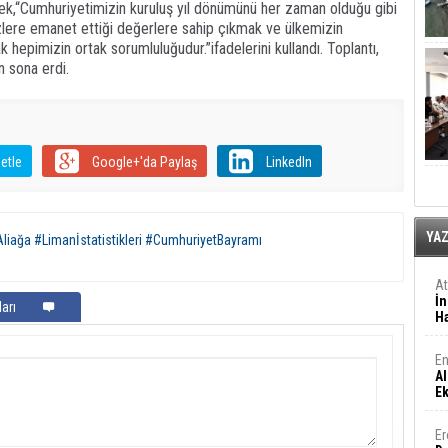
erek,“Cumhuriyetimizin kuruluş yıl dönümünü her zaman olduğu gibi
bizlere emanet ettiği değerlere sahip çıkmak ve ülkemizin
k hepimizin ortak sorumluluğudur.”ifadelerini kullandı. Toplantı,
n sona erdi.
etle
Google+'da Paylaş
LinkedIn
YA
liağa #Limanİstatistikleri #CumhuriyetBayramı
A
İn
arı
Ha
En
Al
E
Er