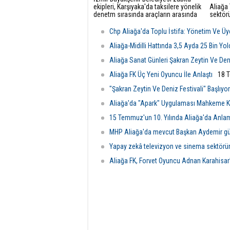
ekipleri, Karşıyaka'da taksilere yönelik
Aliağa 
denetm sırasında araçların arasında
sektörü
kalan yeşilbaşlı dişi ördeği fark ederek
üzerine
trafiği durdurdu.
yetkili
Chp Aliağa'da Toplu İstifa: Yönetim Ve Üye
Görüşm
odası d
Aliağa-Midilli Hattında 3,5 Ayda 25 Bin Yo
şartlar
Aliağa Sanat Günleri Şakran Zeytin Ve Deniz
değerle
Aliağa FK Üç Yeni Oyuncu İle Anlaştı
18 
"Şakran Zeytin Ve Deniz Festivali" Başlıyor
Aliağa'da "Apark" Uygulaması Mahkeme Ka
15 Temmuz'un 10. Yılında Aliağa'da Anla
MHP Aliağa'da mevcut Başkan Aydemir gü
Yapay zekâ televizyon ve sinema sektörü
Aliağa FK, Forvet Oyuncu Adnan Karahisar’