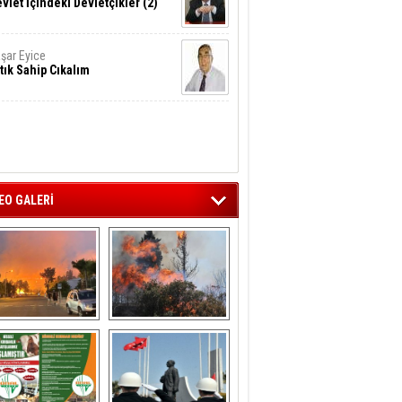
vlet İçindeki Devletçikler (2)
şar Eyice
tık Sahip Cıkalım
EO GALERİ
liağa ‘da  otluk 
Aliağa'nın Ciğerleri 
alanda çıkan 
Yandı
yangın evlere 
sıçramadan 
söndürüldü