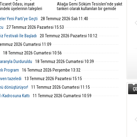
Ticaret Odası, inşaat
Aliağa Gemi Söküm Tesisleri'nde yakıt
ndeki üyelerinin talepleri
tankeri olarak kullanılan bir gemide
 GDZ Elektrik Dağıtım
yangın çıktı. İzmir Büyükşehir
leriyle toplantı düzenledi.
Belediyesi İtfaiye Dairesi Başkanlığı
ler Yeni Parti'ye Geçti
28 Temmuz 2026 Salı 11:40
ede sayaç panosu ve enerji
ekipleri, ihbarın ardından hızla bölgeye
üzenlemeleriyle ilgili yeni
ulaştı.
lcu
27 Temmuz 2026 Pazartesi 15:53
 ve başvuru süreçleri
 Festivali İle Başladı
20 Temmuz 2026 Pazartesi 10:12
ndirildi.
Temmuz 2026 Cumartesi 11:09
18 Temmuz 2026 Cumartesi 10:56
rarıyla Durduruldu
18 Temmuz 2026 Cumartesi 10:39
mlı Program
16 Temmuz 2026 Perşembe 13:32
ven tazeledi
13 Temmuz 2026 Pazartesi 15:15
nü dönüştürüyor!
11 Temmuz 2026 Cumartesi 11:15
ÇE
ı Kadrosuna Kattı
11 Temmuz 2026 Cumartesi 10:59