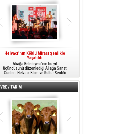
Helvacı’nın Köklü Mirası Şenlikle
Helvacı’da Kültür, Sanat Ve Müzik
A
Yaşatıldı
Şöleni
Aliağa Belediyesi’nin bu yıl
Aliağa Belediyesi tarafından
üçüncüsünü düzenlediği Aliağa Sanat
düzenlenen Aliağa Sanat Günleri, 25
Günleri, Helvacı Kilim ve Kültür Şenliği
Temmuz Cumartesi günü Helvacı’da
ile Helvacı’da renkli bir güne sahne
birbirinden renkli etkinliklerle devam
A
oldu.
edecek.
VRE / TARIM
o