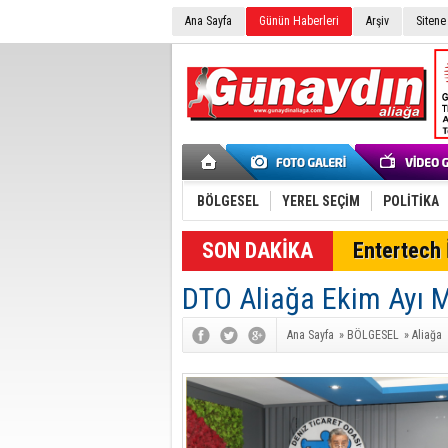
Ana Sayfa
Günün Haberleri
Arşiv
Sitene
BÖLGESEL
YEREL SEÇİM
POLİTİKA
SON DAKİKA
Entertech İ
DTO Aliağa Ekim Ayı Me
Ana Sayfa
»
BÖLGESEL
»
Aliağa