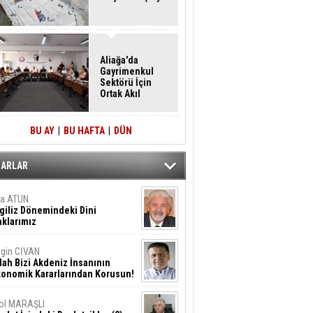
Aliağa'da
Gayrimenkul
Sektörü İçin
Ortak Akıl
Buluşması
BU AY
|
BU HAFTA
|
DÜN
ZARLAR
ta ATUN
giliz Dönemindeki Dini
klarımız
gin CİVAN
lah Bizi Akdeniz İnsanının
konomik Kararlarından Korusun!
ol MARAŞLI