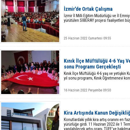
İzmir'de Ortak Çalışma
İzmir İl Milli Eğitim Müdürlüğü ve İl Emn
yürütülen SİBERAY projesi faaliyetleri bü
25 Haziran 2022 Cumartesi 09:55
Kınık İlçe Müftülüğü 4-6 Yaş V
sonu Programı Gerçekleşti
Kınık İlçe Müftülüğü 4-6 yaş ve yetişkin 
yıl sonu programı, Kınık Öğretmenevi kon
16 Haziran 2022 Perşembe 09:50
Kira Artışında Kanun Değişikliğ
​Konutlardaki yıllık kira artış oranını en 
yürürlüğe girdi. 11 Haziran 2022 ile 1 T
yapılabilecek artış oranı, TÜFE’ye bakılma