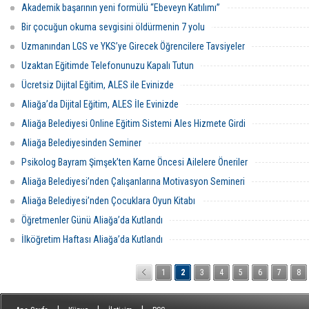
Akademik başarının yeni formülü “Ebeveyn Katılımı”
Bir çocuğun okuma sevgisini öldürmenin 7 yolu
Uzmanından LGS ve YKS’ye Girecek Öğrencilere Tavsiyeler
Uzaktan Eğitimde Telefonunuzu Kapalı Tutun
Ücretsiz Dijital Eğitim, ALES ile Evinizde
Aliağa’da Dijital Eğitim, ALES İle Evinizde
Aliağa Belediyesi Online Eğitim Sistemi Ales Hizmete Girdi
Aliağa Belediyesinden Seminer
Psikolog Bayram Şimşek’ten Karne Öncesi Ailelere Öneriler
Aliağa Belediyesi’nden Çalışanlarına Motivasyon Semineri
Aliağa Belediyesi’nden Çocuklara Oyun Kitabı
Öğretmenler Günü Aliağa’da Kutlandı
İlköğretim Haftası Aliağa’da Kutlandı
1
2
3
4
5
6
7
8