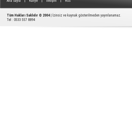
|
|
|
Ana Sayfa
Künye
İletişim
RSS
Tüm Hakları Saklıdır © 2004
| İzinsiz ve kaynak gösterilmeden yayınlanamaz.
Tel : 0533 557 8894